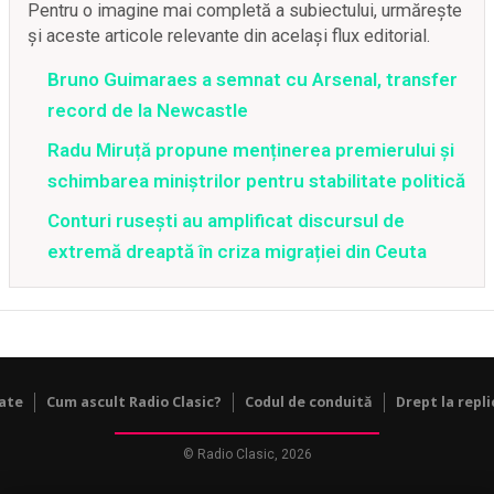
Pentru o imagine mai completă a subiectului, urmărește
și aceste articole relevante din același flux editorial.
Bruno Guimaraes a semnat cu Arsenal, transfer
record de la Newcastle
Radu Miruță propune menținerea premierului și
schimbarea miniștrilor pentru stabilitate politică
Conturi rusești au amplificat discursul de
extremă dreaptă în criza migrației din Ceuta
tate
Cum ascult Radio Clasic?
Codul de conduită
Drept la repli
© Radio Clasic, 2026