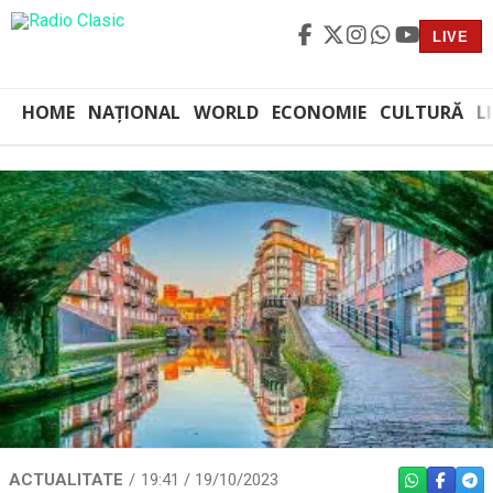
LIVE
HOME
NAȚIONAL
WORLD
ECONOMIE
CULTURĂ
L
ACTUALITATE
19:41 / 19/10/2023
WHATSAPP
FACEBO
TEL