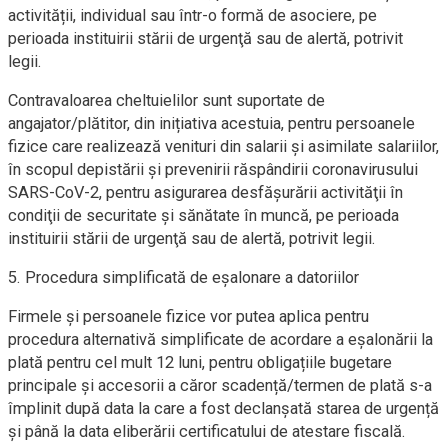
activității, individual sau într-o formă de asociere, pe
perioada instituirii stării de urgenţă sau de alertă, potrivit
legii.
Contravaloarea cheltuielilor sunt suportate de
angajator/plătitor, din inițiativa acestuia, pentru persoanele
fizice care realizează venituri din salarii şi asimilate salariilor,
în scopul depistării și prevenirii răspândirii coronavirusului
SARS-CoV-2, pentru asigurarea desfăşurării activităţii în
condiţii de securitate şi sănătate în muncă, pe perioada
instituirii stării de urgenţă sau de alertă, potrivit legii.
5. Procedura simplificată de eșalonare a datoriilor
Firmele și persoanele fizice vor putea aplica pentru
procedura alternativă simplificate de acordare a eșalonării la
plată pentru cel mult 12 luni, pentru obligațiile bugetare
principale și accesorii a căror scadență/termen de plată s-a
împlinit după data la care a fost declanșată starea de urgență
și până la data eliberării certificatului de atestare fiscală.