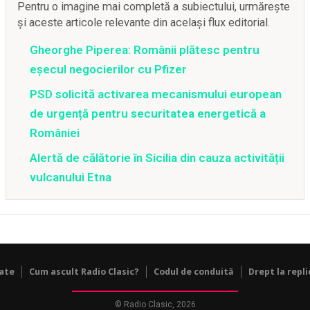
Pentru o imagine mai completă a subiectului, urmărește
și aceste articole relevante din același flux editorial.
Gheorghe Piperea: Românii plătesc pentru
eșecul negocierilor cu Pfizer
PSD solicită activarea mecanismului european
de urgență pentru securitatea energetică a
României
Alertă de călătorie în Sicilia din cauza activității
vulcanului Etna
tate
Cum ascult Radio Clasic?
Codul de conduită
Drept la repli
© Radio Clasic, 2026