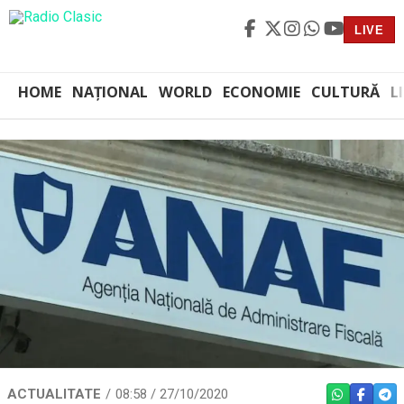
LIVE
HOME
NAȚIONAL
WORLD
ECONOMIE
CULTURĂ
L
ACTUALITATE
08:58 / 27/10/2020
WHATSAPP
FACEBO
TEL