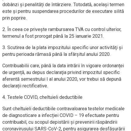
dobânzi și penalități de întârziere. Totodată, același termen
este și pentru suspendarea procedurilor de executare silită
prin poprire.
2. În ceea ce privește rambursarea TVA cu control ulterior,
termenul a fost prorogat până la 25 ianuarie 2021.
3. Scutirea de la plata impozitului specific unor activităţi și
pentru perioada rămasă până la sfârșitul anului 2020.
Contribuabilii care, până la data intrării în vigoare ordonanței
de urgență, au depus declaraţia privind impozitul specific
aferentă semestrului I al anului 2020, vor trebui să depună
declarații rectificative.
4. Testele COVID, cheltuieli deductibile
Sunt cheltuieli deductibile contravaloarea testelor medicale
de diagnosticare a infecției COVID – 19 efectuate pentru
contribuabil, cu scopul depistării și prevenirii răspândirii
coronavirusului SARS-CoV-2, pentru asigurarea desfășurării