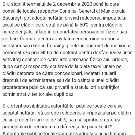
S-a stabilit termenul de 2 decembrie 2020 până la care
consiliile locale, respectiv Consiliul General al Municipiului
Bucureşti pot adopta hotărâri privind reducerea impozitului
anual pe clădiri cu o cotă de până la 50%, pentru clădirile
nerezidenţiale, aflate în proprietatea persoanelor fizice sau
juridice, folosite pentru activitatea economică proprie a
acestora sau date în folosinţă printr-un contract de închiriere,
comodat sau prin alt tip de contract pentru desfăşurarea unor
activităţi economice către alte persoane fizice sau juridice,
după caz și respectiv scutirea de la plata taxei lunare pe
clădiri datorate de către concesionari, locatari, titularii
dreptului de administrare sau de folosinţă a unei clădiri
proprietatea publică sau privată a statului ori a unităţilor
administrativ-teritoriale, după caz.
S-a oferit posibilitatea autorităților publice locale care au
adoptat hotărâri, să aprobe reducerea a impozitului pe clădiri
cu un procent mai mic de 50%, sau să aprobe creșterea
procentului de reducere cu diferența de până la 50%.
Autoritățile publice locale vor putea adopta o nouă hotărâre