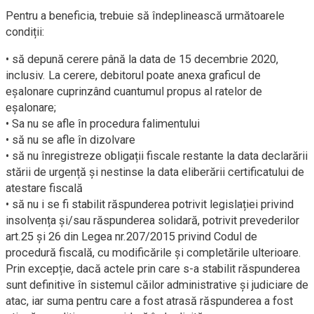
Pentru a beneficia, trebuie să îndeplinească următoarele
condiții:
• să depună cerere până la data de 15 decembrie 2020,
inclusiv. La cerere, debitorul poate anexa graficul de
eșalonare cuprinzând cuantumul propus al ratelor de
eşalonare;
• Sa nu se afle în procedura falimentului
• să nu se afle în dizolvare
• să nu înregistreze obligații fiscale restante la data declarării
stării de urgență și nestinse la data eliberării certificatului de
atestare fiscală
• să nu i se fi stabilit răspunderea potrivit legislației privind
insolvența și/sau răspunderea solidară, potrivit prevederilor
art.25 și 26 din Legea nr.207/2015 privind Codul de
procedură fiscală, cu modificările și completările ulterioare.
Prin excepție, dacă actele prin care s-a stabilit răspunderea
sunt definitive în sistemul căilor administrative și judiciare de
atac, iar suma pentru care a fost atrasă răspunderea a fost