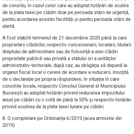
de consiliu, în cazul celor care au adoptat hotărâri de scutire
de la plata taxei pe clădiri doar pe perioada stării de urgență,
pentru acordarea acestei facilități și pentru perioada stării de
alertă.
A fost stabilit termenul de 21 decembrie 2020 până la care
proprietarii clădirilor, respectiv concesionarii, locatarii, titularii
dreptului de administrare sau de folosinţă a unei clădiri
proprietate publică sau privată a statului ori a unităţilor
administrativ-teritoriale, după caz, au obligația să depună la
organul fiscal local o cerere de acordare a reducerii, însoţită
de o declaraţie pe propria răspundere, în situația în care
consiliile locale, respectiv Consiliul General al Municipiului
Bucureşti au adoptat hotărâri privind reducerea impozitului
anual pe clădiri cu o cotă de până la 50% și respectiv hotărâri
privind scutirea de la plata taxei lunare pe clădiri.
8. O completare pe Ordonanța 6/2019 (acea amnistie din
2019)