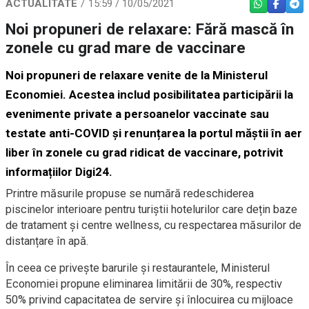
ACTUALITATE
15:59 / 10/05/2021
WHATSAPP
FACEBO
TEL
Noi propuneri de relaxare: Fără mască în
zonele cu grad mare de vaccinare
Noi propuneri de relaxare venite de la Ministerul
Economiei. Acestea includ posibilitatea participării la
evenimente private a persoanelor vaccinate sau
testate anti-COVID și renunțarea la portul măștii în aer
liber în zonele cu grad ridicat de vaccinare, potrivit
informațiilor Digi24.
Printre măsurile propuse se numără redeschiderea
piscinelor interioare pentru turiștii hotelurilor care dețin baze
de tratament și centre wellness, cu respectarea măsurilor de
distanțare în apă.
În ceea ce privește barurile și restaurantele, Ministerul
Economiei propune eliminarea limitării de 30%, respectiv
50% privind capacitatea de servire și înlocuirea cu mijloace