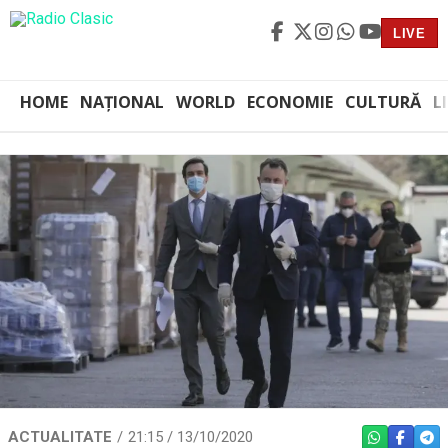
LIVE
HOME
NAȚIONAL
WORLD
ECONOMIE
CULTURĂ
L
ACTUALITATE
21:15 / 13/10/2020
WHATSAPP
FACEBO
TEL