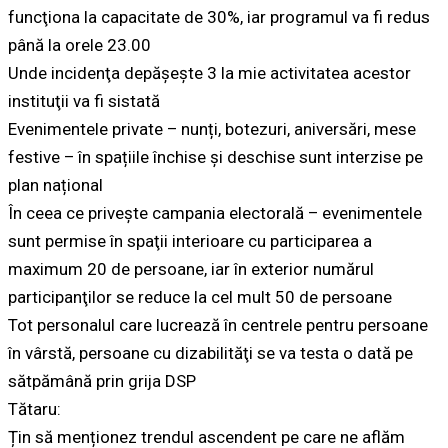
funcţiona la capacitate de 30%, iar programul va fi redus
până la orele 23.00
Unde incidenţa depăşeşte 3 la mie activitatea acestor
instituţii va fi sistată
Evenimentele private – nunți, botezuri, aniversări, mese
festive – în spațiile închise și deschise sunt interzise pe
plan național
În ceea ce priveşte campania electorală – evenimentele
sunt permise în spaţii interioare cu participarea a
maximum 20 de persoane, iar în exterior numărul
participanţilor se reduce la cel mult 50 de persoane
Tot personalul care lucrează în centrele pentru persoane
în vârstă, persoane cu dizabilităţi se va testa o dată pe
sătpămână prin grija DSP
Tătaru:
Țin să menționez trendul ascendent pe care ne aflăm