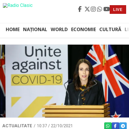
LIVE
HOME
NAȚIONAL
WORLD
ECONOMIE
CULTURĂ
L
ACTUALITATE
10:37 / 22/10/2021
WHATSAPP
FACEBO
TEL