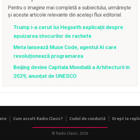
Pentru o imagine mai completă a subiectului, urmărește
și aceste articole relevante din același flux editorial.
Trump i-a cerut lui Hegseth explicații despre
epuizarea stocurilor de rachete
Meta lansează Muse Code, agentul AI care
revoluționează programarea
Beijing devine Capitala Mondială a Arhitecturii în
2029, anunțat de UNESCO
tate
Cum ascult Radio Clasic?
Codul de conduită
Drept la repli
© Radio Clasic, 2026