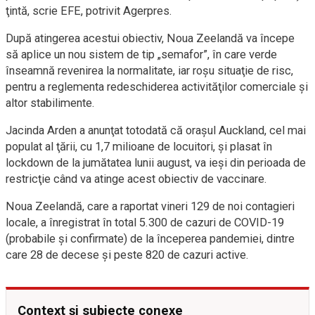
ţintă, scrie EFE, potrivit Agerpres.
După atingerea acestui obiectiv, Noua Zeelandă va începe
să aplice un nou sistem de tip „semafor”, în care verde
înseamnă revenirea la normalitate, iar roşu situaţie de risc,
pentru a reglementa redeschiderea activităţilor comerciale şi
altor stabilimente.
Jacinda Arden a anunţat totodată că oraşul Auckland, cel mai
populat al ţării, cu 1,7 milioane de locuitori, şi plasat în
lockdown de la jumătatea lunii august, va ieşi din perioada de
restricţie când va atinge acest obiectiv de vaccinare.
Noua Zeelandă, care a raportat vineri 129 de noi contagieri
locale, a înregistrat în total 5.300 de cazuri de COVID-19
(probabile şi confirmate) de la începerea pandemiei, dintre
care 28 de decese şi peste 820 de cazuri active.
Context și subiecte conexe