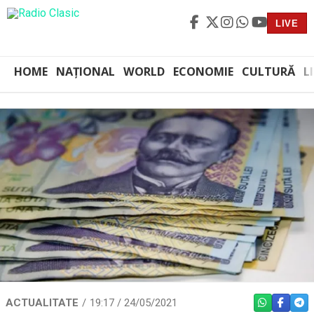
LIVE
HOME
NAȚIONAL
WORLD
ECONOMIE
CULTURĂ
L
ACTUALITATE
19:17 / 24/05/2021
WHATSAPP
FACEBO
TEL