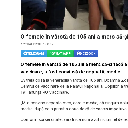
O femeie în vârstă de 105 ani a mers să-și
ACTUALITATE
00:49
TELEGRAM
WHATSAPP
FACEBOOK
O femeie în vârstă de 105 ani a mers să-și facă a
vaccinare, a fost convinsă de nepoată, medic.
„A treia doză la venerabila vârstă de 105 ani. Doamna Zoea 
Centrul de vaccinare de la Palatul Național al Copiilor, a
19”, anunță RO Vaccinare.
„M-a convins nepoata mea, care e medic, că singura solu
martie, după ce a primit a doua doză de vaccin împotriva
Conform sursei citate, vârstnica nu a avut niciun fel de re