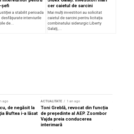
 interviurilor pentru
Sidex Galați: Investitori mari
-șefi
cer caietul de sarcini
stiției a stabilit perioada
Mai mulți investitori au solicitat
i desfășurate interviurile
caietul de sarcini pentru licitația
ile de...
combinatului siderurgic Liberty
Galați,...
n ago
ACTUALITATE
1 an ago
ACTUALITATE
u, de negăsit la
Toni Greblă, revocat din funcția
Ilie Boloj
ția Buftea i-a lăsat
de președinte al AEP. Zsombor
alegerilor
Vajda preia conducerea
constituți
interimară
concentră
viitoarelo