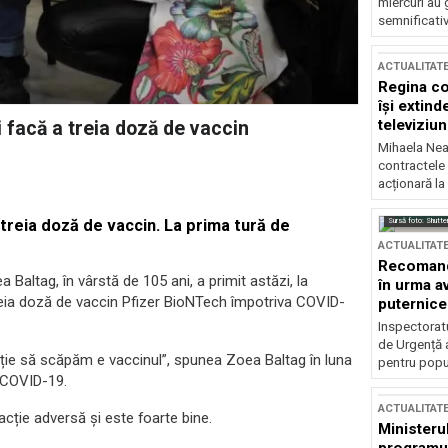
miercuri au 
semnificati
ACTUALITAT
Regina co
își extind
televiziun
 facă a treia doză de vaccin
Mihaela Nea
contractele 
acționară la
Sursă foto: Shutte
 treia doză de vaccin. La prima tură de
ACTUALITAT
Recomandă
Baltag, în vârstă de 105 ani, a primit astăzi, la
în urma av
 treia doză de vaccin Pfizer BioNTech împotriva COVID-
puternice
Inspectoratu
de Urgență 
ție să scăpăm e vaccinul”, spunea Zoea Baltag în luna
pentru popula
 COVID-19.
ACTUALITAT
acție adversă și este foarte bine.
Ministerul