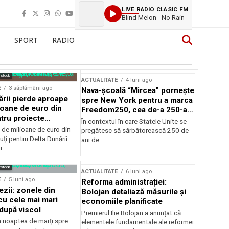
LIVE RADIO CLASIC FM
Blind Melon - No Rain
SPORT
RADIO
rstock
ACTUALITATE
4 luni ago
E
3 săptămâni ago
Nava-școală “Mircea” pornește
ării pierde aproape
spre New York pentru a marca
ioane de euro din
Freedom250, cea de-a 250-a
tru proiecte
aniversare a Statelor Unite
În contextul în care Statele Unite se
de milioane de euro din
pregătesc să sărbătorească 250 de
ți pentru Delta Dunării
ani de...
...
rstock
ACTUALITATE
6 luni ago
E
5 luni ago
Reforma administrației:
ezii: zonele din
Bolojan detaliază măsurile și
u cele mai mari
economiile planificate
după viscol
Premierul Ilie Bolojan a anunțat că
n noaptea de marți spre
elementele fundamentale ale reformei