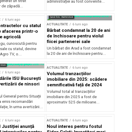
generat un strat
administrației au fost convenite...
v de zăpadă...
Sursă foto: Shutterstock
E
6 luni ago
ACTUALITATE
6 luni ago
ntractelor cu statul
Bărbat condamnat la 20 de ani
e afacerea printr-o
de închisoare pentru violul
e agricolă
fiicei partenerei sale
gu, cunoscută pentru
Un bărbat din Arad a fost condamnat
sale cu statul, devine
la 20 de ani de închisoare pentru...
 Agro TV, o...
rstock
ACTUALITATE
6 luni ago
E
6 luni ago
Volumul tranzacțiilor
rile ISU București
imobiliare din 2025: scădere
ertizării de ninsori
semnificativă față de 2024
Volumul total al tranzacțiilor
l General pentru Situații
imobiliare din 2025 a fost de
a emis recomandări
aproximativ 525 de milioane...
ție, în urma avertizării...
E
6 luni ago
ACTUALITATE
6 luni ago
 Justiției anunță
Noul interes pentru fostul