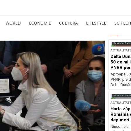
WORLD
ECONOMIE
CULTURĂ
LIFESTYLE
SCITECH
Sursă foto: Shutte
ACTUALITAT
Delta Dun
50 de mil
PNRR pen
esențiale
Aproape 50 
PNRR, pierdu
Delta Dunării
Sursă foto: Shutte
ACTUALITAT
Harta zăp
România c
depuneri 
Ninsorile di