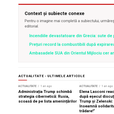
Context și subiecte conexe
Pentru o imagine mai completă a subiectului, urmărește
editorial.
Incendiile devastatoare din Grecia: sute de 
Prețuri record la combustibili după expirar
Ambasadele SUA din Orientul Mijlociu cer a
ACTUALITATE - ULTIMELE ARTICOLE
ACTUALITATE
1 an ago
ACTUALITATE
1 an ago
Administrația Trump schimbă
Elena Lasconi rea
strategia cibernetică: Rusia,
după eșecul discuți
scoasă de pe lista amenințărilor
Trump și Zelenski:
înseamnă solidarit
trădare!”