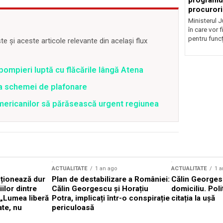
programul
procurori
Ministerul Ju
în care vor f
pentru funcți
 și aceste articole relevante din același flux
pompieri luptă cu flăcările lângă Atena
ea schemei de plafonare
mericanilor să părăsească urgent regiunea
ACTUALITATE
1 an ago
ACTUALITATE
1 a
cționează dur
Plan de destabilizare a României:
Călin Georgesc
ilor dintre
Călin Georgescu și Horațiu
domiciliu. Poli
 „Lumea liberă
Potra, implicați într-o conspirație
citația la ușă
ate, nu
periculoasă