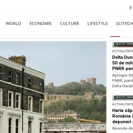
WORLD
ECONOMIE
CULTURĂ
LIFESTYLE
SCITECH
Sursă foto: Shutte
ACTUALITAT
Delta Dun
50 de mil
PNRR pen
esențiale
Aproape 50 
PNRR, pierdu
Delta Dunării
Sursă foto: Shutte
ACTUALITAT
Harta zăp
România c
depuneri 
Ninsorile di