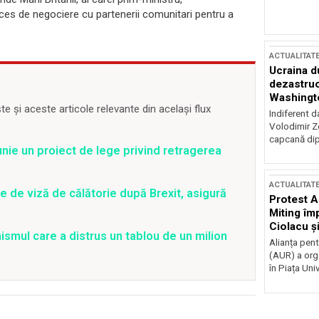
es de negociere cu partenerii comunitari pentru a
ACTUALITAT
Ucraina d
dezastruo
Washingto
 și aceste articole relevante din același flux
incertitud
Indiferent d
Volodimir Ze
capcană dip
unie un proiect de lege privind retragerea
ACTUALITAT
e de viză de călătorie după Brexit, asigură
Protest A
Miting îm
Ciolacu ș
ismul care a distrus un tablou de un milion
Victoriei
Alianța pen
(AUR) a org
în Piața Univ