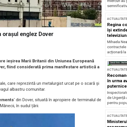
miercuri au 
semnificati
ACTUALITAT
Regina co
își extind
în orașul englez Dover
televiziun
Mihaela Nea
contractele 
acționară la
re ieșirea Marii Britanii din Uniunea Europeană
Sursă foto: Shutte
ver, fiind considerată prima manifestare artistică a
ACTUALITAT
Recomandă
în urma av
ale, care reprezintă un metalurgist urcat pe o scară și
puternice
eagul albastru comunitar.
Inspectoratu
de Urgență 
ements
' din Dover, situată în apropiere de terminalul de
pentru popula
ânecii, în sudul țării.
ACTUALITAT
Ministerul