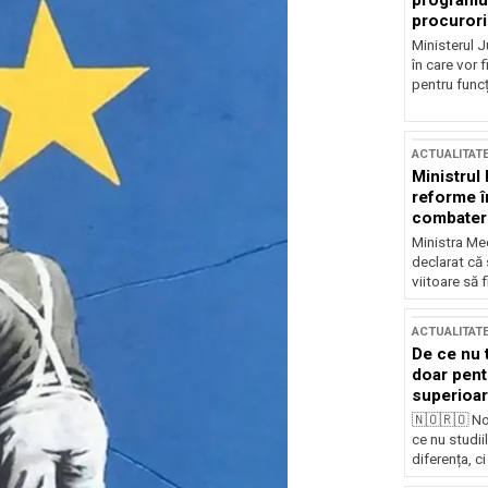
programul
procurori
Ministerul Ju
în care vor f
pentru funcți
ACTUALITAT
Ministrul
reforme î
combaterea
Ministra Med
declarat că
viitoare să 
ACTUALITAT
De ce nu 
doar pentr
superioar
🇳🇴🇷🇴 No
ce nu studii
diferența, ci