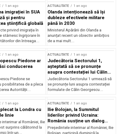
E
1 an ago
ACTUALITATE
1 an ago
a imigrației în SUA
Olanda intenționează să își
ză și pentru
dubleze efectivele militare
a științifică globală
până în 2030
cte privind imigrația în
Ministerul Apărării din Olanda a
e stârnesc îngrijorare în
anunțat recent un obiectiv ambițios
tătorilor din întreaga...
de a mai mult...
E
1 an ago
ACTUALITATE
1 an ago
Popescu Piedone ar
Judecătoria Sectorului 1,
ăsi conducerea
așteptată să se pronunțe
asupra contestației lui Călin
Georgescu privind controlul
pescu Piedone se
Judecătoria Sectorului 1 urmează să
judiciar
 posibilitatea de a pleca
se pronunțe luni asupra contestației
erea Autorității...
formulate de Călin Georgescu...
E
1 an ago
ACTUALITATE
1 an ago
 plecat la Londra cu
Ilie Bolojan, la Summitul
e linie
liderilor privind Ucraina:
România susține un dialog
 interimar al României, Ilie
transatlantic pentru securitate
ost surprins călătorind la
Președintele interimar al României, Ilie
și stabilitate
ic într-un...
Bolojan, participă duminică la