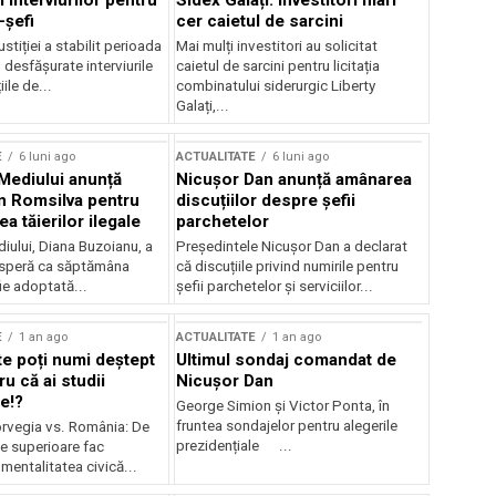
 interviurilor pentru
Sidex Galați: Investitori mari
-șefi
cer caietul de sarcini
stiției a stabilit perioada
Mai mulți investitori au solicitat
i desfășurate interviurile
caietul de sarcini pentru licitația
ile de...
combinatului siderurgic Liberty
Galați,...
E
6 luni ago
ACTUALITATE
6 luni ago
 Mediului anunță
Nicușor Dan anunță amânarea
n Romsilva pentru
discuțiilor despre șefii
 tăierilor ilegale
parchetelor
iului, Diana Buzoianu, a
Președintele Nicușor Dan a declarat
 speră ca săptămâna
că discuțiile privind numirile pentru
fie adoptată...
șefii parchetelor și serviciilor...
E
1 an ago
ACTUALITATE
1 an ago
te poți numi deștept
Ultimul sondaj comandat de
u că ai studii
Nicușor Dan
e!?
George Simion și Victor Ponta, în
fruntea sondajelor pentru alegerile
rvegia vs. România: De
prezidențiale ...
le superioare fac
 mentalitatea civică...