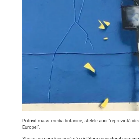
Potrivit mass-media britanice, stelele aurii "reprezintă ide
Europei".
Steaua pe care încearcă să o înlăture muncitorul corespund