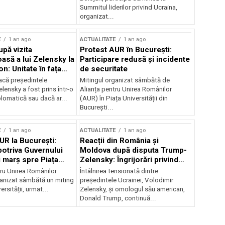
Summitul liderilor privind Ucraina,
organizat...
E
1 an ago
ACTUALITATE
1 an ago
upă vizita
Protest AUR în București:
asă a lui Zelensky la
Participare redusă și incidente
n: Unitate în fața
de securitate
inii
acă președintele
Mitingul organizat sâmbătă de
lensky a fost prins într-o
Alianța pentru Unirea Românilor
lomatică sau dacă ar...
(AUR) în Piața Universității din
București...
E
1 an ago
ACTUALITATE
1 an ago
UR la București:
Reacții din România și
potriva Guvernului
Moldova după disputa Trump-
i marș spre Piața
Zelensky: Îngrijorări privind
securitatea regională
tru Unirea Românilor
Întâlnirea tensionată dintre
anizat sâmbătă un miting
președintele Ucrainei, Volodimir
ersității, urmat...
Zelensky, și omologul său american,
Donald Trump, continuă...