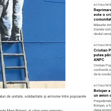
ACTUALITAT
Reprimare
este o cri
comunitate
Măsurile stri
Statele Unit
rândul cerce
ACTUALITAT
Cristian 
putea păr
ANPC
Cristian Po
confruntă cu
de la conduc
ACTUALITAT
Bolojan a
un avion d
aluri de unitate, solidaritate și armonie între popoarele
Președintele
Bolojan, a f
clasa econom
e Marii Britanii, al cărei prim-ministru,