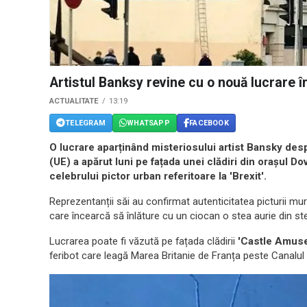
Artistul Banksy revine cu o nouă lucrare 
ACTUALITATE
13:19
TELEGRAM
WHATSAPP
FACEBOOK
O lucrare aparținând misteriosului artist Bansky desp
(UE) a apărut luni pe fațada unei clădiri din orașul Do
celebrului pictor urban referitoare la 'Brexit'.
Reprezentanții săi au confirmat autenticitatea picturii mur
care încearcă să înlăture cu un ciocan o stea aurie din st
Lucrarea poate fi văzută pe fațada clădirii
'Castle Amus
feribot care leagă Marea Britanie de Franța peste Canalul M