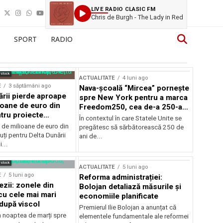
LIVE RADIO CLASIC FM
Chris de Burgh - The Lady in Red
SPORT
RADIO
rstock
ACTUALITATE
4 luni ago
E
3 săptămâni ago
Nava-școală “Mircea” pornește
ării pierde aproape
spre New York pentru a marca
ioane de euro din
Freedom250, cea de-a 250-a
tru proiecte
aniversare a Statelor Unite
În contextul în care Statele Unite se
de milioane de euro din
pregătesc să sărbătorească 250 de
ți pentru Delta Dunării
ani de...
...
rstock
ACTUALITATE
5 luni ago
E
5 luni ago
Reforma administrației:
ezii: zonele din
Bolojan detaliază măsurile și
u cele mai mari
economiile planificate
după viscol
Premierul Ilie Bolojan a anunțat că
n noaptea de marți spre
elementele fundamentale ale reformei