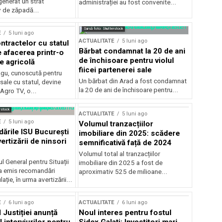
generat un strat
administrației au fost convenite...
v de zăpadă...
Sursă foto: Shutterstock
E
5 luni ago
ACTUALITATE
5 luni ago
ntractelor cu statul
Bărbat condamnat la 20 de ani
e afacerea printr-o
de închisoare pentru violul
e agricolă
fiicei partenerei sale
gu, cunoscută pentru
Un bărbat din Arad a fost condamnat
sale cu statul, devine
la 20 de ani de închisoare pentru...
 Agro TV, o...
rstock
ACTUALITATE
5 luni ago
E
5 luni ago
Volumul tranzacțiilor
rile ISU București
imobiliare din 2025: scădere
ertizării de ninsori
semnificativă față de 2024
Volumul total al tranzacțiilor
l General pentru Situații
imobiliare din 2025 a fost de
a emis recomandări
aproximativ 525 de milioane...
ție, în urma avertizării...
E
6 luni ago
ACTUALITATE
6 luni ago
 Justiției anunță
Noul interes pentru fostul