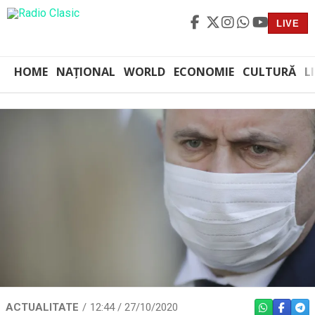
LIVE
HOME
NAȚIONAL
WORLD
ECONOMIE
CULTURĂ
L
ACTUALITATE
12:44 / 27/10/2020
WHATSAPP
FACEBO
TEL