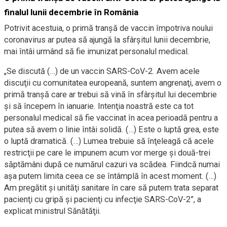
finalul lunii decembrie în România
Potrivit acestuia, o primă tranşă de vaccin împotriva noului
coronavirus ar putea să ajungă la sfârşitul lunii decembrie,
mai întâi urmând să fie imunizat personalul medical.
„Se discută (…) de un vaccin SARS-CoV-2. Avem acele
discuţii cu comunitatea europeană, suntem angrenaţi, avem o
primă tranşă care ar trebui să vină în sfârşitul lui decembrie
şi să începem în ianuarie. Intenţia noastră este ca tot
personalul medical să fie vaccinat în acea perioadă pentru a
putea să avem o linie întâi solidă. (…) Este o luptă grea, este
o luptă dramatică. (…) Lumea trebuie să înţeleagă că acele
restricţii pe care le impunem acum vor merge şi două-trei
săptămâni după ce numărul cazuri va scădea. Fiindcă numai
aşa putem limita ceea ce se întâmplă în acest moment. (…)
Am pregătit şi unităţi sanitare în care să putem trata separat
pacienţi cu gripă şi pacienţi cu infecţie SARS-CoV-2”, a
explicat ministrul Sănătăţii.