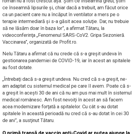
român nu a fost crescut aşa. Ştim ce înseamnă greul, ştim
ce înseamnă lipsurile şi, chiar dacă a trebuit, am făcut orice
ca un pacient care nu a încăput în ventilator a mers pe o
terapie intermediară şi s-a găsit acea soluţie. Dar, nu trebuie
să ne lăsăm doar în baza lor”, a afirmat Tătaru, la
videoconferinţa „Fenomenul SARS-CoV2. Gripa Sezonieră.
Vaccinarea”, organizată de Profit.ro.
Nelu Tătaru a afirmat că nu crede că s-a greşit undeva în
gestionarea pandemiei de COVID-19, iar în acest an spitalele
au fost dotate.
„Întrebaţi dacă s-a greşit undeva. Nu cred că s-a greşit, ne-
am adaptat cu sistemul medical pe care îl avem. Poate că s-
a greşit în aceşti 30 de ani că nu am pus mai mult în sistemul
medical românesc. Am fost nevoiţi în acest an să facem
acea modernizare forţată a spitalelor. Cu cât s-au dotat
spitalele în această perioadă nu cred că s-au dotat în cei 30
de ani”, a susţinut Tătaru.
O primă tranșă de vaccin anti-Covid ar putea ajunge la