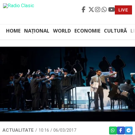
LIVE
HOME
NAȚIONAL
WORLD
ECONOMIE
CULTURĂ
L
ACTUALITATE
10:16 / 06/03/2017
WHATSAPP
FACEBO
TEL