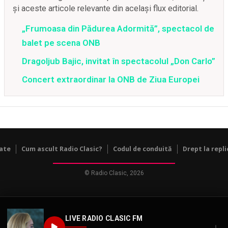
și aceste articole relevante din același flux editorial.
„Frumoasa din Pădurea Adormită”, spectacol de
balet pe scena ONB
Dragoljub Bajic, invitat în spectacolul „Don Carlo”
Concert extraordinar la ONB de Ziua Europei
tate
Cum ascult Radio Clasic?
Codul de conduită
Drept la repli
© Radio Clasic, 2026
LIVE RADIO CLASIC FM
↓