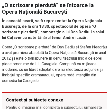
„O scrisoare pierdută“ se întoarce la
Opera Naţională Bucureşti
În această seară, va fi reprezentat la Opera Naţionala
Bucureşti, de la ora 18.30, spectacolul de operă "O
scrisoare pierdută", compoziţie a lui Dan Dediu. În rolul
lui Caţavencu este tânărul tenor Andrei Lazăr.
Opera „O scrisoare pierdută” de Dan Dediu şi Ştefan Neagrău
a avut premiera absolută la Opera Naţională Bucureşti în anul
2012 şi este o transpunere în genul teatrului liric a celebrei
piese omonime de I.L. Caragiale. Compusă cu mijloace
moderne, cu un libret adaptat care nu afectează acţiunea şi
limbajul specific dramaturgului, opera redă intenţiile din
comedia lui Caragiale.
Context și subiecte conexe
Pentru o imagine mai completă a subiectului, urmărește