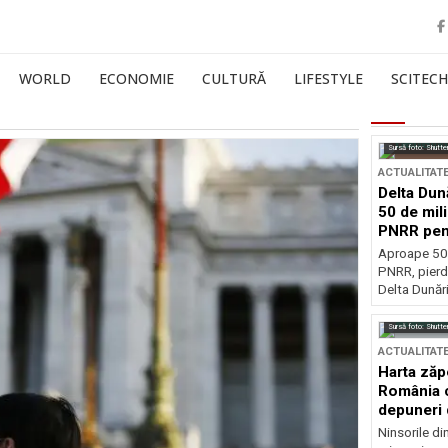
WORLD
ECONOMIE
CULTURĂ
LIFESTYLE
SCITECH
Sursă foto: Shutte
ACTUALITAT
Delta Dun
50 de mil
PNRR pen
esențiale
Aproape 50 
PNRR, pierdu
Delta Dunării
Sursă foto: Shutte
ACTUALITAT
Harta zăp
România c
depuneri 
Ninsorile di