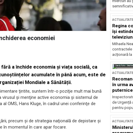
miercuri au 
semnificati
ACTUALITAT
Regina co
își extind
televiziun
închiderea economiei
Mihaela Nea
contractele 
acționară la
Sursă foto: Shutte
ră a închide economia și viața socială, ca
ACTUALITAT
i cunoștiințelor acumulate în până acum, este de
Recomandă
ganizației Mondiale a Sănătății.
în urma av
puternice
limentare ţintite, suntem într-o poziţie mult mai bună
Inspectoratu
a virusul şi menţine active economia şi sistemul de
de Urgență 
a al OMS, Hans Kluge, în cadrul unei conferinţe de
pentru popula
ării, precum şi de strategia naţională de depistare şi
ACTUALITAT
 în momentul în care apar focare.
Ministerul