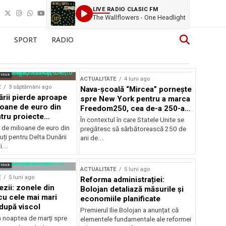
LIVE RADIO CLASIC FM
The Wallflowers - One Headlight
SPORT
RADIO
rstock
ACTUALITATE
4 luni ago
E
3 săptămâni ago
Nava-școală “Mircea” pornește
ării pierde aproape
spre New York pentru a marca
ioane de euro din
Freedom250, cea de-a 250-a
tru proiecte
aniversare a Statelor Unite
În contextul în care Statele Unite se
de milioane de euro din
pregătesc să sărbătorească 250 de
ți pentru Delta Dunării
ani de...
...
rstock
ACTUALITATE
5 luni ago
E
5 luni ago
Reforma administrației:
ezii: zonele din
Bolojan detaliază măsurile și
u cele mai mari
economiile planificate
după viscol
Premierul Ilie Bolojan a anunțat că
n noaptea de marți spre
elementele fundamentale ale reformei