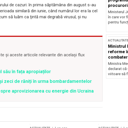
programul
rului de cazuri: în prima săptămâna din august s-au
procurori
rioada similară din iunie, când numărul lor era la cel
Ministerul Ju
 cum să luăm ca ţintă mai degrabă virusul, şi nu
în care vor f
pentru funcți
ACTUALITAT
Ministrul
reforme î
 și aceste articole relevante din același flux
combaterea
Ministra Med
declarat că
 său în fața apropiaților
viitoare să 
 și zeci de răniți în urma bombardamentelor
spre aprovizionarea cu energie din Ucraina