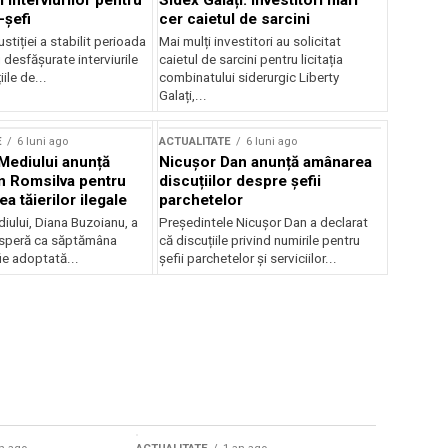
 interviurilor pentru
Sidex Galați: Investitori mari
-șefi
cer caietul de sarcini
stiției a stabilit perioada
Mai mulți investitori au solicitat
i desfășurate interviurile
caietul de sarcini pentru licitația
ile de...
combinatului siderurgic Liberty
Galați,...
E
6 luni ago
ACTUALITATE
6 luni ago
 Mediului anunță
Nicușor Dan anunță amânarea
n Romsilva pentru
discuțiilor despre șefii
 tăierilor ilegale
parchetelor
iului, Diana Buzoianu, a
Președintele Nicușor Dan a declarat
 speră ca săptămâna
că discuțiile privind numirile pentru
fie adoptată...
șefii parchetelor și serviciilor...