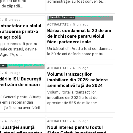
generat un strat
administrației au fost convenite...
v de zăpadă...
Sursă foto: Shutterstock
E
5 luni ago
ACTUALITATE
5 luni ago
ntractelor cu statul
Bărbat condamnat la 20 de ani
e afacerea printr-o
de închisoare pentru violul
e agricolă
fiicei partenerei sale
gu, cunoscută pentru
Un bărbat din Arad a fost condamnat
sale cu statul, devine
la 20 de ani de închisoare pentru...
 Agro TV, o...
rstock
ACTUALITATE
6 luni ago
E
6 luni ago
Volumul tranzacțiilor
rile ISU București
imobiliare din 2025: scădere
ertizării de ninsori
semnificativă față de 2024
Volumul total al tranzacțiilor
l General pentru Situații
imobiliare din 2025 a fost de
a emis recomandări
aproximativ 525 de milioane...
ție, în urma avertizării...
E
6 luni ago
ACTUALITATE
6 luni ago
 Justiției anunță
Noul interes pentru fostul