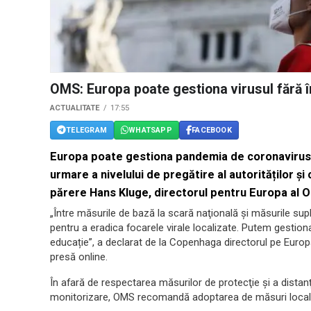
OMS: Europa poate gestiona virusul fără 
ACTUALITATE
17:55
TELEGRAM
WHATSAPP
FACEBOOK
Europa poate gestiona pandemia de coronavirus fă
urmare a nivelului de pregătire al autorităților ș
părere Hans Kluge, directorul pentru Europa al Or
„Între măsurile de bază la scară naţională şi măsurile sup
pentru a eradica focarele virale localizate. Putem gestion
educație”, a declarat de la Copenhaga directorul pe Europ
presă online.
În afară de respectarea măsurilor de protecţie şi a distanţ
monitorizare, OMS recomandă adoptarea de măsuri locale