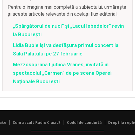
Pentru o imagine mai completă a subiectului, urmărește
și aceste articole relevante din același flux editorial.
„Spărgătorul de nuci” și „Lacul lebedelor” revin
la București
Lidia Buble își va desfășura primul concert la
Sala Palatului pe 27 februarie
Mezzosoprana Ljubica Vraneș, invitată în
spectacolul „Carmen” de pe scena Operei
Naționale București
tate
Cum ascult Radio Clasic?
Codul de conduită
Drept la repli