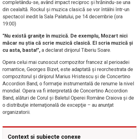
completându-se, având impact reciproc şi hrănindu-se una
din cealaltă. Rockul şi muzica clasică se vor întâlni într-un
spectacol inedit la Sala Palatului, pe 14 decembrie (ora
19:00)
"Nu există graniţe în muzică. De exemplu, Mozart nici
măcar nu ştia că scrie muzică clasică. El scria muzică şi
cu asta, basta!",
a declarat dirijorul Tiberiu Soare.
Opera celui mai cunoscut compozitor francez al perioadei
romantice, Georges Bizet, este adaptată şi reorchestrata de
compozitorul şi dirijorul Marius Hristescu şi de Concertino
Accordion Band, o formaţie instrumentală de renume la nivel
mondial. Opera va fi interpretată de Concertino Accordion
Band, alături de Corul şi Baletul Operei Române Craiova şi de
o distribuţie internaţională de excepţie – au anunţat
organizatorii.
Context și subiecte conexe