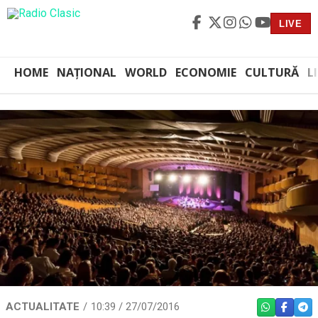
LIVE
HOME
NAȚIONAL
WORLD
ECONOMIE
CULTURĂ
L
ACTUALITATE
10:39 / 27/07/2016
WHATSAPP
FACEBO
TEL