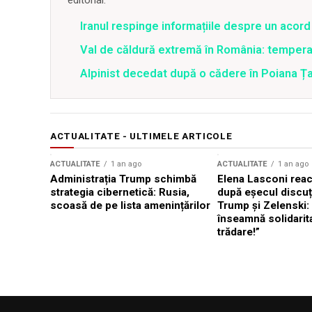
editorial.
Iranul respinge informațiile despre un aco
Val de căldură extremă în România: temperat
Alpinist decedat după o cădere în Poiana Țapu
ACTUALITATE - ULTIMELE ARTICOLE
ACTUALITATE
1 an ago
ACTUALITATE
1 an ago
Administrația Trump schimbă
Elena Lasconi rea
strategia cibernetică: Rusia,
după eșecul discuți
scoasă de pe lista amenințărilor
Trump și Zelenski:
înseamnă solidarit
trădare!”