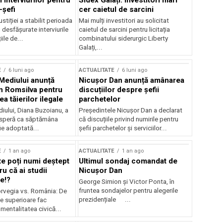
 interviurilor pentru
Sidex Galați: Investitori mari
-șefi
cer caietul de sarcini
stiției a stabilit perioada
Mai mulți investitori au solicitat
i desfășurate interviurile
caietul de sarcini pentru licitația
ile de...
combinatului siderurgic Liberty
Galați,...
E
6 luni ago
ACTUALITATE
6 luni ago
 Mediului anunță
Nicușor Dan anunță amânarea
n Romsilva pentru
discuțiilor despre șefii
 tăierilor ilegale
parchetelor
iului, Diana Buzoianu, a
Președintele Nicușor Dan a declarat
 speră ca săptămâna
că discuțiile privind numirile pentru
fie adoptată...
șefii parchetelor și serviciilor...
E
1 an ago
ACTUALITATE
1 an ago
te poți numi deștept
Ultimul sondaj comandat de
u că ai studii
Nicușor Dan
e!?
George Simion și Victor Ponta, în
fruntea sondajelor pentru alegerile
rvegia vs. România: De
prezidențiale ...
le superioare fac
 mentalitatea civică...