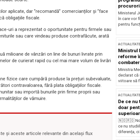
programul
procurori
lor aplicate, dar ”recomandă” comercianților și ”face
Ministerul Ju
ă obligațiile fiscale.
în care vor f
pentru funcți
ace-uri a reprezentat o oportunitate pentru firmele sau
niturile sau care vindeau produse contrafăcute, arată
ACTUALITAT
Ministrul
uă milioane de vânzări on line de bunuri livrate prin
reforme î
irmelor de curierat rapid cu cel mai mare volum de livrări
combaterea
Ministra Med
declarat că
ne fizice care cumpără produse la prețuri subevaluate,
viitoare să 
ori contravaloarea, fără plata obligațiilor fiscale.
unitar sau importă bunurile prin firme proprii sau
ACTUALITAT
rmalităților de vămuire.
De ce nu 
doar pentr
superioar
🇳🇴🇷🇴 No
ce nu studii
diferența, ci
 și aceste articole relevante din același flux