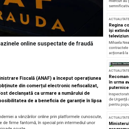
miercuri au 
semnificati
ACTUALITAT
Regina co
își extind
televiziun
Mihaela Nea
azinele online suspectate de fraudă
contractele 
acționară la
Sursă foto: Shutte
ACTUALITAT
Recomandă
inistrare Fiscală (ANAF) a început operațiunea
în urma av
obținute din comerțul electronic nefiscalizat,
puternice
fost declanșată ca urmare a numărului de
Inspectoratu
de Urgență 
mposibilitatea de a beneficia de garanție în lipsa
pentru popula
emiei a vânzărilor online prin platformele cunoscute,
ACTUALITAT
 de firme fantomă, în special prin intermediul unor
Ministerul
rioade scurte.