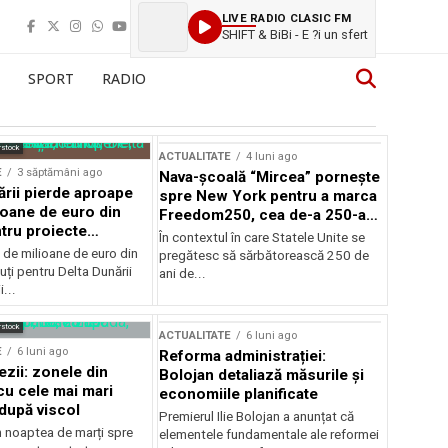
LIVE RADIO CLASIC FM
SHIFT & BiBi - E ?i un sfert
SPORT
RADIO
rstock
ACTUALITATE
4 luni ago
E
3 săptămâni ago
Nava-școală “Mircea” pornește
ării pierde aproape
spre New York pentru a marca
ioane de euro din
Freedom250, cea de-a 250-a
tru proiecte
aniversare a Statelor Unite
În contextul în care Statele Unite se
de milioane de euro din
pregătesc să sărbătorească 250 de
ți pentru Delta Dunării
ani de...
...
rstock
ACTUALITATE
6 luni ago
E
6 luni ago
Reforma administrației:
ezii: zonele din
Bolojan detaliază măsurile și
u cele mai mari
economiile planificate
după viscol
Premierul Ilie Bolojan a anunțat că
n noaptea de marți spre
elementele fundamentale ale reformei