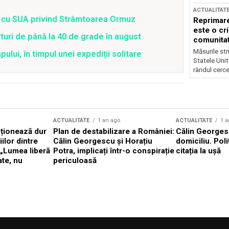
ACTUALITAT
rd cu SUA privind Strâmtoarea Ormuz
Reprimare
este o cri
uri de până la 40 de grade în august
comunitate
Măsurile stri
lui, în timpul unei expediții solitare
Statele Unit
rândul cerce
ACTUALITATE
1 an ago
ACTUALITATE
1 a
cționează dur
Plan de destabilizare a României:
Călin Georgesc
ilor dintre
Călin Georgescu și Horațiu
domiciliu. Poli
 „Lumea liberă
Potra, implicați într-o conspirație
citația la ușă
ate, nu
periculoasă