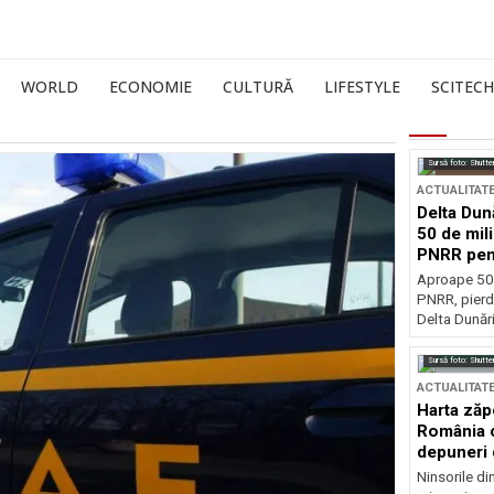
WORLD
ECONOMIE
CULTURĂ
LIFESTYLE
SCITECH
Sursă foto: Shutte
ACTUALITAT
Delta Dun
50 de mil
PNRR pen
esențiale
Aproape 50 
PNRR, pierdu
Delta Dunării
Sursă foto: Shutte
ACTUALITAT
Harta zăp
România c
depuneri 
Ninsorile di