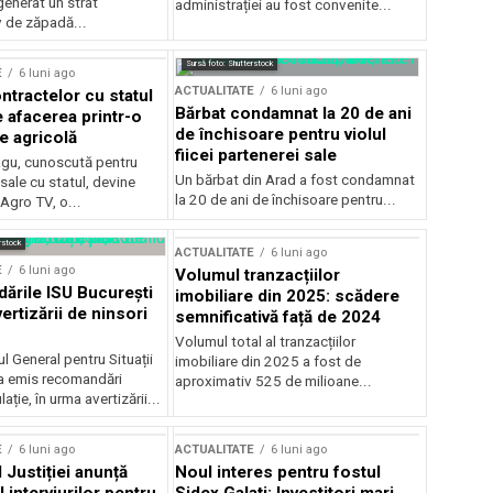
generat un strat
administrației au fost convenite...
v de zăpadă...
Sursă foto: Shutterstock
E
6 luni ago
ACTUALITATE
6 luni ago
ntractelor cu statul
Bărbat condamnat la 20 de ani
e afacerea printr-o
de închisoare pentru violul
e agricolă
fiicei partenerei sale
gu, cunoscută pentru
Un bărbat din Arad a fost condamnat
sale cu statul, devine
la 20 de ani de închisoare pentru...
 Agro TV, o...
rstock
ACTUALITATE
6 luni ago
E
6 luni ago
Volumul tranzacțiilor
rile ISU București
imobiliare din 2025: scădere
ertizării de ninsori
semnificativă față de 2024
Volumul total al tranzacțiilor
l General pentru Situații
imobiliare din 2025 a fost de
a emis recomandări
aproximativ 525 de milioane...
ție, în urma avertizării...
E
6 luni ago
ACTUALITATE
6 luni ago
 Justiției anunță
Noul interes pentru fostul