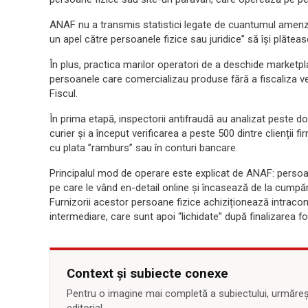
ANAF nu a transmis statistici legate de cuantumul amenzi
un apel către persoanele fizice sau juridice” să își plăteasc
În plus, practica marilor operatori de a deschide marketpl
persoanele care comercializau produse fără a fiscaliza ve
Fiscul.
În prima etapă, inspectorii antifraudă au analizat peste do
curier și a început verificarea a peste 500 dintre clienții f
cu plata ”ramburs” sau în conturi bancare.
Principalul mod de operare este explicat de ANAF: persoa
pe care le vând en-detail online și încasează de la cumpărăt
Furnizorii acestor persoane fizice achiziționează intracom
intermediare, care sunt apoi “lichidate” după finalizarea fo
Context și subiecte conexe
Pentru o imagine mai completă a subiectului, urmărește