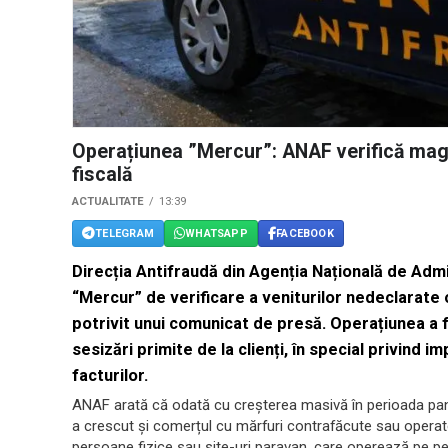
Operațiunea ”Mercur”: ANAF verifică mag
fiscală
ACTUALITATE
13:39
TELEGRAM
WHATSAPP
FACEBOOK
Direcția Antifraudă din Agenția Națională de Adm
“Mercur” de verificare a veniturilor nedeclarate 
potrivit unui comunicat de presă. Operațiunea a 
sesizări primite de la clienți, în special privind i
facturilor.
ANAF arată că odată cu creșterea masivă în perioada pand
a crescut și comerțul cu mărfuri contrafăcute sau operate
persoane fizice sau site-uri paravan, care operează pe pe