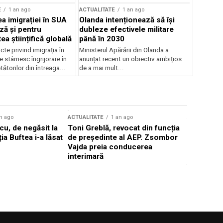
E
1 an ago
ACTUALITATE
1 an ago
a imigrației în SUA
Olanda intenționează să își
ză și pentru
dubleze efectivele militare
a științifică globală
până în 2030
cte privind imigrația în
Ministerul Apărării din Olanda a
e stârnesc îngrijorare în
anunțat recent un obiectiv ambițios
tătorilor din întreaga...
de a mai mult...
n ago
ACTUALITATE
1 an ago
ACTUALITATE
u, de negăsit la
Toni Greblă, revocat din funcția
Ilie Boloj
ția Buftea i-a lăsat
de președinte al AEP. Zsombor
alegerilor
Vajda preia conducerea
constituți
interimară
concentră
viitoarelo