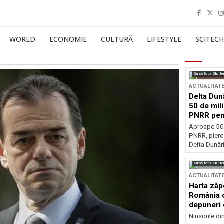
WORLD
ECONOMIE
CULTURĂ
LIFESTYLE
SCITECH
Sursă foto: Shutte
ACTUALITAT
Delta Dun
50 de mil
PNRR pen
esențiale
Aproape 50 
PNRR, pierdu
Delta Dunării
Sursă foto: Shutte
ACTUALITAT
Harta zăp
România c
depuneri 
Ninsorile di