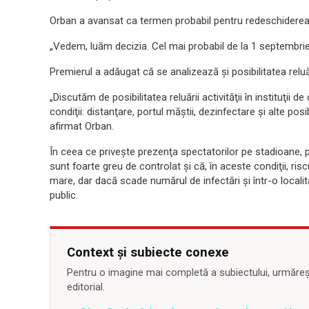
Orban a avansat ca termen probabil pentru redeschiderea 
„Vedem, luăm decizia. Cel mai probabil de la 1 septembrie, 
Premierul a adăugat că se analizează şi posibilitatea reluării
„Discutăm de posibilitatea reluării activităţii în instituţii d
condiţii: distanţare, portul măştii, dezinfectare şi alte pos
afirmat Orban.
În ceea ce priveşte prezenţa spectatorilor pe stadioane, pr
sunt foarte greu de controlat şi că, în aceste condiţii, ri
mare, dar dacă scade numărul de infectări şi într-o localit
public.
Context și subiecte conexe
Pentru o imagine mai completă a subiectului, urmărește
editorial.