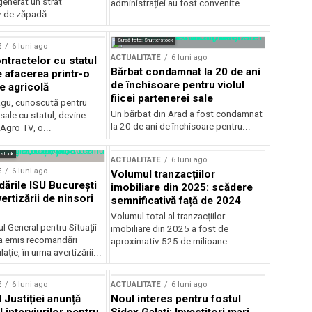
generat un strat
administrației au fost convenite...
v de zăpadă...
Sursă foto: Shutterstock
E
6 luni ago
ACTUALITATE
6 luni ago
ntractelor cu statul
Bărbat condamnat la 20 de ani
e afacerea printr-o
de închisoare pentru violul
e agricolă
fiicei partenerei sale
gu, cunoscută pentru
Un bărbat din Arad a fost condamnat
sale cu statul, devine
la 20 de ani de închisoare pentru...
 Agro TV, o...
rstock
ACTUALITATE
6 luni ago
E
6 luni ago
Volumul tranzacțiilor
rile ISU București
imobiliare din 2025: scădere
ertizării de ninsori
semnificativă față de 2024
Volumul total al tranzacțiilor
l General pentru Situații
imobiliare din 2025 a fost de
a emis recomandări
aproximativ 525 de milioane...
ție, în urma avertizării...
E
6 luni ago
ACTUALITATE
6 luni ago
 Justiției anunță
Noul interes pentru fostul