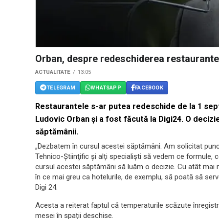
Orban, despre redeschiderea restaurante
ACTUALITATE
13:05
TELEGRAM
WHATSAPP
FACEBOOK
Restaurantele s-ar putea redeschide de la 1 sept
Ludovic Orban și a fost făcută la Digi24. O
decizie
săptămânii.
„Dezbatem în cursul acestei săptămâni. Am solicitat punctu
Tehnico-Ştiinţific şi alţi specialişti să vedem ce formule,
cursul acestei săptămâni să luăm o decizie. Cu atât mai mu
în ce mai greu ca hotelurile, de exemplu, să poată să ser
Digi 24.
Acesta a reiterat faptul că temperaturile scăzute înregist
mesei în spaţii deschise.