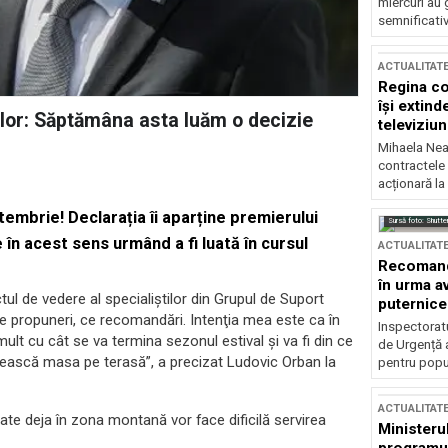
miercuri au 
semnificati
ACTUALITAT
Regina co
își extind
lor: Săptămâna asta luăm o decizie
televiziun
Mihaela Nea
contractele 
acționară la
embrie! Declarația îi aparține premierului
Sursă foto: Shutte
 în acest sens urmând a fi luată în cursul
ACTUALITAT
Recomandă
în urma av
l de vedere al specialiştilor din Grupul de Suport
puternice
 ce propuneri, ce recomandări. Intenţia mea este ca în
Inspectoratu
lt cu cât se va termina sezonul estival şi va fi din ce
de Urgență 
vească masa pe terasă”, a precizat Ludovic Orban la
pentru popula
ACTUALITAT
rate deja în zona montană vor face dificilă servirea
Ministerul