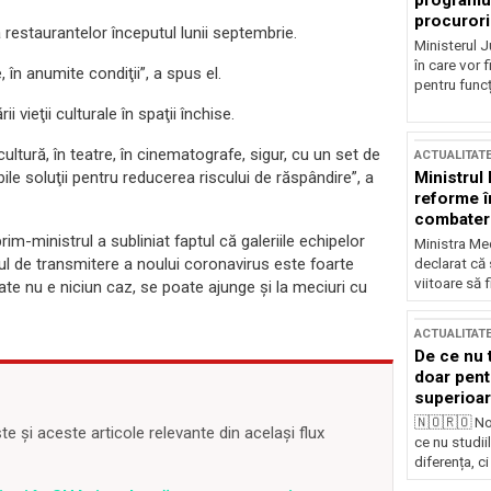
programul
procurori
restaurantelor începutul lunii septembrie.
Ministerul Ju
în care vor f
în anumite condiţii”, a spus el.
pentru funcți
 vieţii culturale în spaţii închise.
e cultură, în teatre, în cinematografe, sigur, cu un set de
ACTUALITAT
Ministrul
ibile soluţii pentru reducerea riscului de răspândire”, a
reforme î
combaterea
im-ministrul a subliniat faptul că galeriile echipelor
Ministra Med
scul de transmitere a noului coronavirus este foarte
declarat că
viitoare să 
ate nu e niciun caz, se poate ajunge şi la meciuri cu
ACTUALITAT
De ce nu 
doar pentr
superioar
🇳🇴🇷🇴 No
 și aceste articole relevante din același flux
ce nu studii
diferența, ci