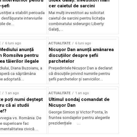
 interviurilor pentru
Sidex Galați: Investitori mari
-șefi
cer caietul de sarcini
stiției a stabilit perioada
Mai mulți investitori au solicitat
i desfășurate interviurile
caietul de sarcini pentru licitația
ile de...
combinatului siderurgic Liberty
Galați,...
E
6 luni ago
ACTUALITATE
6 luni ago
 Mediului anunță
Nicușor Dan anunță amânarea
n Romsilva pentru
discuțiilor despre șefii
 tăierilor ilegale
parchetelor
iului, Diana Buzoianu, a
Președintele Nicușor Dan a declarat
 speră ca săptămâna
că discuțiile privind numirile pentru
fie adoptată...
șefii parchetelor și serviciilor...
E
1 an ago
ACTUALITATE
1 an ago
te poți numi deștept
Ultimul sondaj comandat de
u că ai studii
Nicușor Dan
e!?
George Simion și Victor Ponta, în
fruntea sondajelor pentru alegerile
rvegia vs. România: De
prezidențiale ...
le superioare fac
 mentalitatea civică...