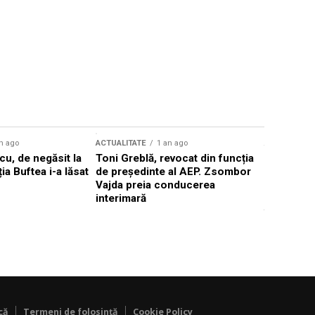
n ago
ACTUALITATE
1 an ago
ACTUALITATE
u, de negăsit la
Toni Greblă, revocat din funcția
Ilie Boloj
ția Buftea i-a lăsat
de președinte al AEP. Zsombor
alegerilor
Vajda preia conducerea
constituți
interimară
concentră
viitoarelo
că
Termeni de folosință
Cookie Policy