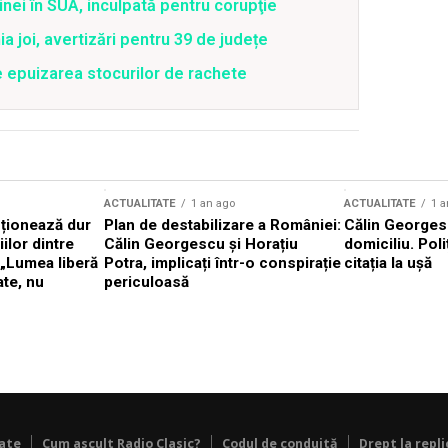
nei în SUA, inculpată pentru corupţie
joi, avertizări pentru 39 de județe
e epuizarea stocurilor de rachete
ACTUALITATE
1 an ago
ACTUALITATE
1 a
cționează dur
Plan de destabilizare a României:
Călin Georgesc
ilor dintre
Călin Georgescu și Horațiu
domiciliu. Poli
 „Lumea liberă
Potra, implicați într-o conspirație
citația la ușă
ate, nu
periculoasă
tate
Cum ascult Radio Clasic?
Codul de conduită
Drept la repli