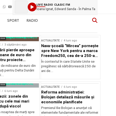
LIVE RADIO CLASIC FM
Ioana Ignat, Edward Sanda - În Palma Ta
SPORT
RADIO
rstock
ACTUALITATE
4 luni ago
E
3 săptămâni ago
Nava-școală “Mircea” pornește
ării pierde aproape
spre New York pentru a marca
ioane de euro din
Freedom250, cea de-a 250-a
tru proiecte
aniversare a Statelor Unite
În contextul în care Statele Unite se
de milioane de euro din
pregătesc să sărbătorească 250 de
ți pentru Delta Dunării
ani de...
...
rstock
ACTUALITATE
6 luni ago
E
6 luni ago
Reforma administrației:
ezii: zonele din
Bolojan detaliază măsurile și
u cele mai mari
economiile planificate
după viscol
Premierul Ilie Bolojan a anunțat că
n noaptea de marți spre
elementele fundamentale ale reformei