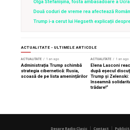
Olga Stefanîşina, fosta ambasadoare a Ucrai
Două coduri de vreme rea afectează România 
Trump i-a cerut lui Hegseth explicații despr
ACTUALITATE - ULTIMELE ARTICOLE
ACTUALITATE
1 an ago
ACTUALITATE
1 an ago
Administrația Trump schimbă
Elena Lasconi rea
strategia cibernetică: Rusia,
după eșecul discuți
scoasă de pe lista amenințărilor
Trump și Zelenski:
înseamnă solidarit
trădare!”
Despre Radio Clasic
Contact
Publici