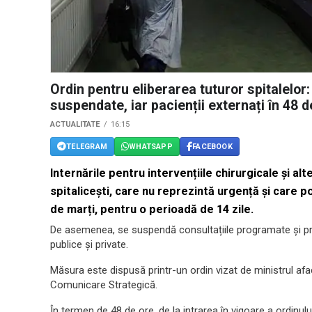
Ordin pentru eliberarea tuturor spitalelor:
suspendate, iar pacienții externați în 48 d
ACTUALITATE
16:15
TELEGRAM
WHATSAPP
FACEBOOK
Internările pentru intervențiile chirurgicale și al
spitalicești, care nu reprezintă urgență și care 
de marți, pentru o perioadă de 14 zile.
De asemenea, se suspendă consultațiile programate și prog
publice și private.
Măsura este dispusă printr-un ordin vizat de ministrul afa
Comunicare Strategică.
În termen de 48 de ore, de la intrarea în vigoare a ordinului