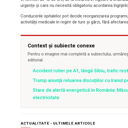
urgențe și care nu necesită obligatoriu acordarea îngrijirilo
Conducerile spitalelor pot decide reorganizarea programul
activității medicale în regim de ture și gărzi, fără afectarea
Context și subiecte conexe
Pentru o imagine mai completă a subiectului, urmărește
editorial.
Accident rutier pe A1, lângă Sibiu, trafic re
Trump anunță reluarea discuțiilor cu Iranul 
Stare de alertă energetică în România: Măs
electricitate
ACTUALITATE - ULTIMELE ARTICOLE