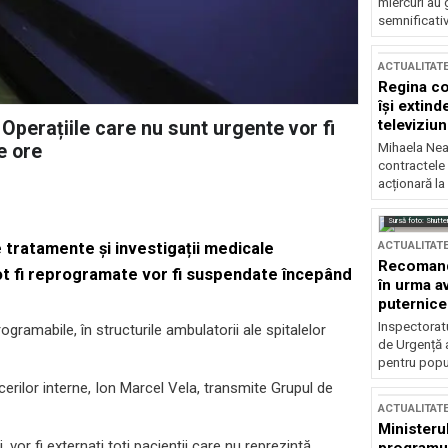
miercuri au 
semnificati
ACTUALITAT
Regina co
își extind
televiziun
 Operațiile care nu sunt urgente vor fi
Mihaela Nea
e ore
contractele 
acționară la
Sursă foto: Shutte
ACTUALITAT
te tratamente și investigații medicale
Recomandă
pot fi reprogramate vor fi suspendate începând
în urma av
puternice
Inspectoratu
ramabile, în structurile ambulatorii ale spitalelor
de Urgență 
pentru popula
cerilor interne, Ion Marcel Vela, transmite Grupul de
ACTUALITAT
Ministerul
, vor fi externați toți pacienții care nu reprezintă