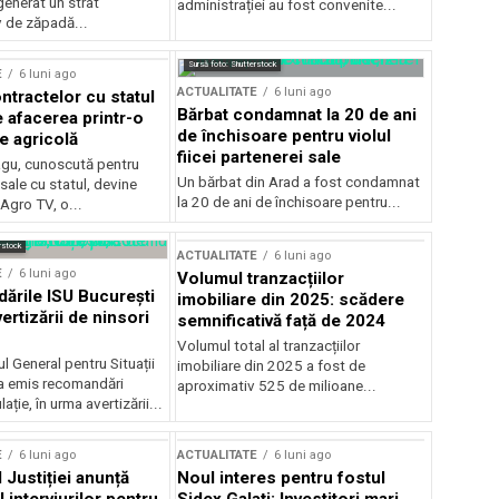
generat un strat
administrației au fost convenite...
v de zăpadă...
Sursă foto: Shutterstock
E
6 luni ago
ACTUALITATE
6 luni ago
ntractelor cu statul
Bărbat condamnat la 20 de ani
e afacerea printr-o
de închisoare pentru violul
e agricolă
fiicei partenerei sale
gu, cunoscută pentru
Un bărbat din Arad a fost condamnat
sale cu statul, devine
la 20 de ani de închisoare pentru...
 Agro TV, o...
rstock
ACTUALITATE
6 luni ago
E
6 luni ago
Volumul tranzacțiilor
rile ISU București
imobiliare din 2025: scădere
ertizării de ninsori
semnificativă față de 2024
Volumul total al tranzacțiilor
l General pentru Situații
imobiliare din 2025 a fost de
a emis recomandări
aproximativ 525 de milioane...
ție, în urma avertizării...
E
6 luni ago
ACTUALITATE
6 luni ago
 Justiției anunță
Noul interes pentru fostul