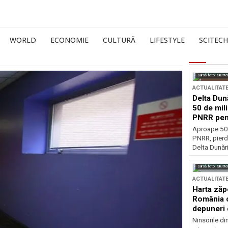
WORLD
ECONOMIE
CULTURĂ
LIFESTYLE
SCITECH
Sursă foto: Shutte
ACTUALITAT
Delta Dun
50 de mil
PNRR pen
esențiale
Aproape 50 
PNRR, pierdu
Delta Dunării
Sursă foto: Shutte
ACTUALITAT
Harta zăp
România c
depuneri 
Ninsorile di