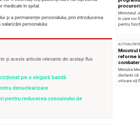
programul
procurori
r medicale în spital.
Ministerul Ju
ui și a permanenței personalului, prin introducerea
în care vor f
 salarizării personalului.
pentru funcți
ACTUALITAT
Ministrul
reforme î
 și aceste articole relevante din același flux
combaterea
Ministra Med
declarat că
stricționat pe o singură bandă
viitoare să 
pentru denuclearizare
uri pentru reducerea consumului de