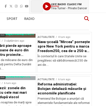
LIVE RADIO CLASIC FM
Tina Turner - Private Dancer
SPORT
RADIO
rstock
ACTUALITATE
4 luni ago
E
3 săptămâni ago
Nava-școală “Mircea” pornește
ării pierde aproape
spre New York pentru a marca
ioane de euro din
Freedom250, cea de-a 250-a
tru proiecte
aniversare a Statelor Unite
În contextul în care Statele Unite se
de milioane de euro din
pregătesc să sărbătorească 250 de
ți pentru Delta Dunării
ani de...
...
rstock
ACTUALITATE
6 luni ago
E
6 luni ago
Reforma administrației:
ezii: zonele din
Bolojan detaliază măsurile și
u cele mai mari
economiile planificate
după viscol
Premierul Ilie Bolojan a anunțat că
n noaptea de marți spre
elementele fundamentale ale reformei