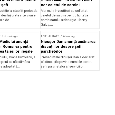
 interviurilor pentru
Sidex Galați: Investitori mari
-șefi
cer caietul de sarcini
stiției a stabilit perioada
Mai mulți investitori au solicitat
i desfășurate interviurile
caietul de sarcini pentru licitația
ile de...
combinatului siderurgic Liberty
Galați,...
E
6 luni ago
ACTUALITATE
6 luni ago
 Mediului anunță
Nicușor Dan anunță amânarea
n Romsilva pentru
discuțiilor despre șefii
 tăierilor ilegale
parchetelor
iului, Diana Buzoianu, a
Președintele Nicușor Dan a declarat
 speră ca săptămâna
că discuțiile privind numirile pentru
fie adoptată...
șefii parchetelor și serviciilor...