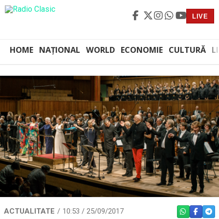
LIVE
HOME
NAȚIONAL
WORLD
ECONOMIE
CULTURĂ
L
ACTUALITATE
10:53 / 25/09/2017
WHATSAPP
FACEBO
TEL