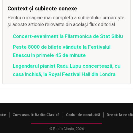
Context și subiecte conexe
Pentru o imagine mai completă a subiectului, urmărește
și aceste articole relevante din același flux editorial.
Concert-eveniment la Filarmonica de Stat Sibiu
Peste 8000 de bilete vândute la Festivalul
Enescu în primele 45 de minute
Legendarul pianist Radu Lupu concertează, cu
casa închisă, la Royal Festival Hall din Londra
tate
Cum ascult Radio Clasic?
Codul de conduită
Drept la repli
© Radio Clasic, 2026