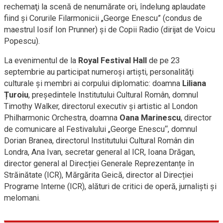
rechemaţi la scenă de nenumărate ori, îndelung aplaudate
fiind şi Corurile Filarmonicii „George Enescu” (condus de
maestrul Iosif Ion Prunner) şi de Copii Radio (dirijat de Voicu
Popescu).
La evenimentul de la
Royal Festival Hall
de pe 23
septembrie au participat numeroşi artişti, personalităţi
culturale și membri ai corpului diplomatic: doamna
Liliana
Țuroiu
, președintele Institutului Cultural Român, domnul
Timothy Walker, directorul executiv şi artistic al London
Philharmonic Orchestra, doamna
Oana Marinescu
, director
de comunicare al Festivalului „George Enescu“, domnul
Dorian Branea, directorul Institutului Cultural Român din
Londra, Ana Ivan, secretar general al ICR, Ioana Drăgan,
director general al Direcției Generale Reprezentanțe în
Străinătate (ICR), Mărgărita Geică, director al Direcției
Programe Interne (ICR), alături de critici de operă, jurnalişti şi
melomani.