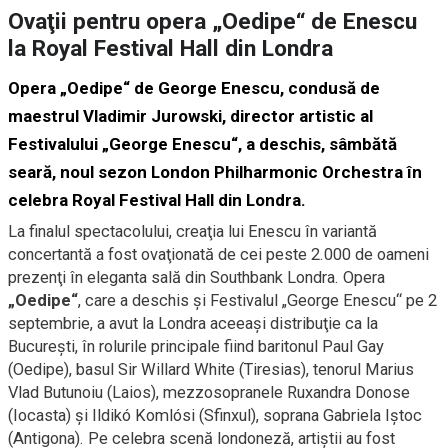
Ovaţii pentru opera „Oedipe“ de Enescu
la Royal Festival Hall din Londra
Opera „Oedipe“ de George Enescu, condusă de
maestrul Vladimir Jurowski, director artistic al
Festivalului „George Enescu“, a deschis, sâmbătă
seară, noul sezon London Philharmonic Orchestra în
celebra Royal Festival Hall din Londra.
La finalul spectacolului, creaţia lui Enescu în variantă
concertantă a fost ovaţionată de cei peste 2.000 de oameni
prezenţi în eleganta sală din Southbank Londra. Opera
„Oedipe“
, care a deschis şi Festivalul „George Enescu“ pe 2
septembrie, a avut la Londra aceeaşi distribuţie ca la
Bucureşti, în rolurile principale fiind baritonul Paul Gay
(Oedipe), basul Sir Willard White (Tiresias), tenorul Marius
Vlad Butunoiu (Laios), mezzosopranele Ruxandra Donose
(Iocasta) şi Ildikó Komlósi (Sfinxul), soprana Gabriela Iştoc
(Antigona). Pe celebra scenă londoneză, artiştii au fost