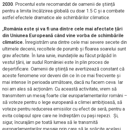
2030
. Procentul este recomandat de oamenii de știință
pentru a limita încălzirea globală cu doar 1.5 C și a combate
astfel efectele dramatice ale schimbărilor climatice.
„
România este și va fi una dintre cele mai afectate țări
din Uniunea Europeană când vine vorba de schimbările
climatice.
Înregistrăm una dintre cele mai severe secete din
ultimele decenii, recoltele de porumb și floarea soarelui sunt
grav afectate. În luna iunie, inundațiile au făcut prăpăd în
vestul țării, iar sudul României este în plin proces de
deșertificare. Oamenii de știință ne avertizează constant că
aceste fenomene vor deveni din ce în ce mai frecvente și
mai intense în perioada următoare, dacă nu facem ceva. Iar
noi am ales să acționăm. Cu această activitate, vrem să
transmitem un mesaj foarte clar europarlamentarilor români –
să voteze pentru o lege europeană a climei ambițioasă, să
voteze pentru reducerea emisiilor cu efect de seră, pentru a
evita colapsul spre care ne îndreptăm cu pași repezi. Și,
sigur, încurajăm pe toată lumea să le transmită
europarlamentarilor mesaje prin care să le solicite același