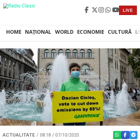
LIVE
HOME
NAȚIONAL
WORLD
ECONOMIE
CULTURĂ
L
ACTUALITATE
08:18 / 07/10/2020
WHATSAPP
FACEBO
TEL