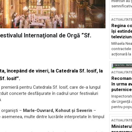
miercuri au 
semnificati
ACTUALITAT
Regina co
își extind
Festivalul Internaţional de Orgă ”Sf.
televiziun
Mihaela Nea
contractele 
acționară la
Sursă foto: Shutte
a, începând de vineri, la Catedrala Sf. Iosif, la
ACTUALITAT
Recomandă
f. Iosif”.
în urma av
o premieră pentru Catedrala Sf. Iosif, care de-a lungul
puternice
zduit concerte desfăşurate în cadrul unor festivaluri
Inspectoratu
.
de Urgență 
pentru popula
e organişti –
Marle-Ouvrard, Kohout şi Severin
–
 asemenea, multe dintre lucrările interpretate în timpul
ACTUALITAT
Ministerul