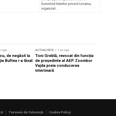
Summitul liderilor privind Ucraina,
organizat...
n ago
ACTUALITATE
1 an ago
ACTUALITATE
u, de negăsit la
Toni Greblă, revocat din funcția
Ilie Boloj
ția Buftea i-a lăsat
de președinte al AEP. Zsombor
alegerilor
Vajda preia conducerea
constituți
interimară
concentră
viitoarelo
că
Termeni de folosință
Cookie Policy