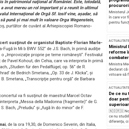
programul
s în patrimoniul naţional al României. Este, totodată,
procurori
 a avut mereu un rol important şi a reunit în ultimul
Ministerul Ju
valul Internaţional de Orgă Sf. Iosif vine, aşadar, să
în care vor f
şi să pună şi mai mult în valoare Orga Wegenstein,
pentru funcți
oboş, purtător de cuvânt al Arhiepiscopiei Romano-
ACTUALITAT
ncert susţinut de organistul Baptiste-Florian Marle-
Ministrul
ipla-Fugă în Mi b BWV 552” de J.S. Bach, în primă audiţie
reforme î
i o „Improvizaţie proprie pe teme româneşti”. Festivalul
combaterea
 de Pavel Kohout, din Cehia, care va interpreta în primă
Ministra Med
ch, „Studien für den Pedalflügel, op. 56” de R.
declarat că
ad’ de Bedrich Smetana, „Op. 33 de J. Klicka”, şi
viitoare să 
 B. Smetana, „Transcripţie pentru orgă” de Barbara
ACTUALITAT
De ce nu 
 concertul va fi susţinut de maestrul Marcel Octav
doar pentr
 va interpreta „Messa della Madonna (fragmente)” de G.
superioar
 Bach, „Preludiu” şi „fugă în do minor” de F.
🇳🇴🇷🇴 No
ce nu studii
diferența, ci
mai
, de la ora 19,30, de Domenico Severin, din Italia,