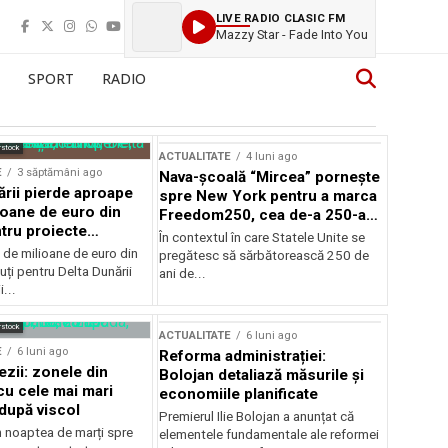
LIVE RADIO CLASIC FM
Mazzy Star - Fade Into You
SPORT
RADIO
rstock
ACTUALITATE
4 luni ago
E
3 săptămâni ago
Nava-școală “Mircea” pornește
ării pierde aproape
spre New York pentru a marca
ioane de euro din
Freedom250, cea de-a 250-a
tru proiecte
aniversare a Statelor Unite
În contextul în care Statele Unite se
de milioane de euro din
pregătesc să sărbătorească 250 de
ți pentru Delta Dunării
ani de...
...
rstock
ACTUALITATE
6 luni ago
E
6 luni ago
Reforma administrației:
ezii: zonele din
Bolojan detaliază măsurile și
u cele mai mari
economiile planificate
după viscol
Premierul Ilie Bolojan a anunțat că
n noaptea de marți spre
elementele fundamentale ale reformei