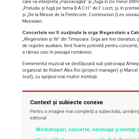
care va interpreta „Passacaglia” şi „fuga în Do minor BWV 
„Preludiu şi fugă pe tema B.A.C.H.” de F. Liszt, şi, în pr
şi „De la Messe de la Pentecote: Communion (Les oiseaux e
Messiaen.
Concertele vor fi susţinute la orga Wegenstein a Cat
„Wegenstein şi fiii” din Timişoara. Orga are trei claviaturi, 
de registre auxiliare, fiind foarte potrivită pentru concerte
a rămas unic în peisajul românesc.
Evenimentul muzical se desfăşoară sub patronajul Arhie
organizat de Robert Alex Roi (project manager) şi Marcel O
Iosif), cu sprijinul mai multor instituţii.
Context și subiecte conexe
Pentru o imagine mai completă a subiectului, urmărește
editorial.
Workshopuri, concerte, vernisaje şi invitaţi 