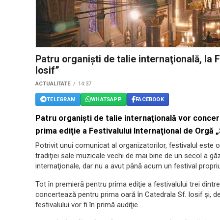
Patru organişti de talie internaţională, la 
Iosif”
ACTUALITATE
14:37
TELEGRAM
WHATSAPP
FACEBOOK
Patru organişti de talie internaţională vor concert
prima ediţie a Festivalului Internaţional de Orgă „S
Potrivit unui comunicat al organizatorilor, festivalul este 
tradiţiei sale muzicale vechi de mai bine de un secol a gă
internaţionale, dar nu a avut până acum un festival propriu
Tot în premieră pentru prima ediţie a festivalului trei dintr
concertează pentru prima oară în Catedrala Sf. Iosif şi, de
festivalului vor fi în primă audiţie.