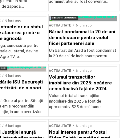
generat un strat
administrației au fost convenite...
v de zăpadă...
Sursă foto: Shutterstock
E
6 luni ago
ACTUALITATE
6 luni ago
ntractelor cu statul
Bărbat condamnat la 20 de ani
e afacerea printr-o
de închisoare pentru violul
e agricolă
fiicei partenerei sale
gu, cunoscută pentru
Un bărbat din Arad a fost condamnat
sale cu statul, devine
la 20 de ani de închisoare pentru...
 Agro TV, o...
rstock
ACTUALITATE
6 luni ago
E
6 luni ago
Volumul tranzacțiilor
rile ISU București
imobiliare din 2025: scădere
ertizării de ninsori
semnificativă față de 2024
Volumul total al tranzacțiilor
l General pentru Situații
imobiliare din 2025 a fost de
a emis recomandări
aproximativ 525 de milioane...
ție, în urma avertizării...
E
6 luni ago
ACTUALITATE
6 luni ago
 Justiției anunță
Noul interes pentru fostul