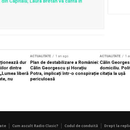
 din Capitală; Laura Bretan va cânta în
ACTUALITATE
1 an ago
ACTUALITATE
1 a
cționează dur
Plan de destabilizare a României:
Călin Georgesc
ilor dintre
Călin Georgescu și Horațiu
domiciliu. Poli
 „Lumea liberă
Potra, implicați într-o conspirație
citația la ușă
ate, nu
periculoasă
tate
Cum ascult Radio Clasic?
Codul de conduită
Drept la repli