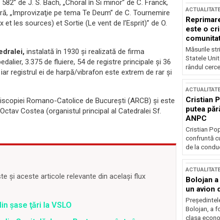
582” de J. S. Bach, „Choral în Si minor” de C. Franck,
ACTUALITAT
emieră, „Improvizaţie pe tema Te Deum” de C. Tournemire
Reprimare
t les sources) et Sortie (Le vent de l’Esprit)” de O.
este o cri
comunitate
Măsurile stri
edralei,
instalată în 1930 şi realizată de firma
Statele Unit
pedalier, 3.375 de fluiere, 54 de registre principale şi 36
rândul cerce
, iar registrul ei de harpă/vibrafon este extrem de rar şi
ACTUALITAT
Cristian 
piscopiei Romano-Catolice de Bucureşti (ARCB) şi este
putea păr
ctav Costea (organistul principal al Catedralei Sf.
ANPC
Cristian Po
confruntă cu
de la conduc
ACTUALITAT
 și aceste articole relevante din același flux
Bolojan a
un avion d
Președintele
din şase ţări la VSLO
Bolojan, a f
clasa econom