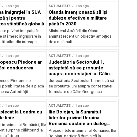
E
1 an ago
ACTUALITATE
1 an ago
a imigrației în SUA
Olanda intenționează să își
ză și pentru
dubleze efectivele militare
a științifică globală
până în 2030
cte privind imigrația în
Ministerul Apărării din Olanda a
e stârnesc îngrijorare în
anunțat recent un obiectiv ambițios
tătorilor din întreaga...
de a mai mult...
E
1 an ago
ACTUALITATE
1 an ago
Popescu Piedone ar
Judecătoria Sectorului 1,
ăsi conducerea
așteptată să se pronunțe
asupra contestației lui Călin
Georgescu privind controlul
pescu Piedone se
Judecătoria Sectorului 1 urmează să
judiciar
 posibilitatea de a pleca
se pronunțe luni asupra contestației
erea Autorității...
formulate de Călin Georgescu...
E
1 an ago
ACTUALITATE
1 an ago
 plecat la Londra cu
Ilie Bolojan, la Summitul
e linie
liderilor privind Ucraina:
România susține un dialog
 interimar al României, Ilie
transatlantic pentru securitate
ost surprins călătorind la
Președintele interimar al României, Ilie
și stabilitate
ic într-un...
Bolojan, participă duminică la