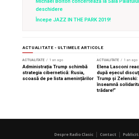
Michael Bolton concertează la Sala Palatului
deschidere
Începe JAZZ IN THE PARK 2019!
ACTUALITATE - ULTIMELE ARTICOLE
ACTUALITATE
1 an ago
ACTUALITATE
1 an ago
Administrația Trump schimbă
Elena Lasconi rea
strategia cibernetică: Rusia,
după eșecul discuți
scoasă de pe lista amenințărilor
Trump și Zelenski:
înseamnă solidarit
trădare!”
Despre Radio Clasic
Contact
Publici