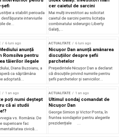
 interviurilor pentru
Sidex Galați: Investitori mari
-șefi
cer caietul de sarcini
stiției a stabilit perioada
Mai mulți investitori au solicitat
i desfășurate interviurile
caietul de sarcini pentru licitația
ile de...
combinatului siderurgic Liberty
Galați,...
E
6 luni ago
ACTUALITATE
6 luni ago
 Mediului anunță
Nicușor Dan anunță amânarea
n Romsilva pentru
discuțiilor despre șefii
 tăierilor ilegale
parchetelor
iului, Diana Buzoianu, a
Președintele Nicușor Dan a declarat
 speră ca săptămâna
că discuțiile privind numirile pentru
fie adoptată...
șefii parchetelor și serviciilor...
E
1 an ago
ACTUALITATE
1 an ago
te poți numi deștept
Ultimul sondaj comandat de
u că ai studii
Nicușor Dan
e!?
George Simion și Victor Ponta, în
fruntea sondajelor pentru alegerile
rvegia vs. România: De
prezidențiale ...
le superioare fac
 mentalitatea civică...