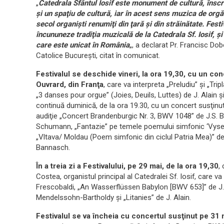
„
Catedrala Sfântul Iosif este monument de cultură, înscri
şi un spaţiu de cultură, iar în acest sens muzica de orgă
secol organişti renumiţi din ţară şi din străinătate. Festi
încununeze tradiţia muzicală de la Catedrala Sf. Iosif, 
care este unicat în România
„, a declarat Pr. Francisc D
Catolice Bucureşti, citat în comunicat.
Festivalul se deschide vineri, la ora 19,30, cu un co
Ouvrard, din Franţa
, care va interpreta „Preludiu” şi „Tr
„3 danses pour orgue” (Joies, Deuils, Luttes) de J. Alain ş
continuă duminică, de la ora 19.30, cu un concert susţinut
audiţie „Concert Brandenburgic Nr. 3, BWV 1048” de J.S. Ba
Schumann, „Fantazie” pe temele poemului simfonic ‘Vysehr
„Vltava/ Moldau (Poem simfonic din ciclul Patria Mea)” de
Bannasch.
În a treia zi a Festivalului, pe 29 mai, de la ora 19,30
,
Costea, organistul principal al Catedralei Sf. Iosif, care
Frescobaldi, „An Wasserflüssen Babylon [BWV 653]” de J. S.
Mendelssohn-Bartholdy şi „Litanies” de J. Alain.
Festivalul se va încheia cu concertul susţinut pe 31 