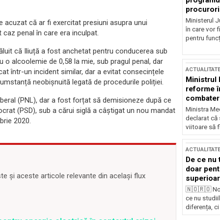
programul
procurori
Ministerul Ju
 acuzat că ar fi exercitat presiuni asupra unui
în care vor f
t caz penal în care era inculpat.
pentru funcți
ăluit că Iliuță a fost anchetat pentru conducerea sub
cu o alcoolemie de 0,58 la mie, sub pragul penal, dar
ACTUALITAT
icat într-un incident similar, dar a evitat consecințele
Ministrul
cumstanță neobișnuită legată de procedurile poliției.
reforme î
combaterea
Liberal (PNL), dar a fost forțat să demisioneze după ce
Ministra Med
emocrat (PSD), sub a cărui siglă a câștigat un nou mandat
declarat că
brie 2020.
viitoare să 
ACTUALITAT
De ce nu 
doar pentr
 și aceste articole relevante din același flux
superioar
🇳🇴🇷🇴 No
ce nu studii
diferența, ci