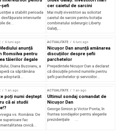
 interviurilor pentru
Sidex Galați: Investitori mari
-șefi
cer caietul de sarcini
stiției a stabilit perioada
Mai mulți investitori au solicitat
i desfășurate interviurile
caietul de sarcini pentru licitația
ile de...
combinatului siderurgic Liberty
Galați,...
E
6 luni ago
ACTUALITATE
6 luni ago
 Mediului anunță
Nicușor Dan anunță amânarea
n Romsilva pentru
discuțiilor despre șefii
 tăierilor ilegale
parchetelor
iului, Diana Buzoianu, a
Președintele Nicușor Dan a declarat
 speră ca săptămâna
că discuțiile privind numirile pentru
fie adoptată...
șefii parchetelor și serviciilor...
E
1 an ago
ACTUALITATE
1 an ago
te poți numi deștept
Ultimul sondaj comandat de
u că ai studii
Nicușor Dan
e!?
George Simion și Victor Ponta, în
fruntea sondajelor pentru alegerile
rvegia vs. România: De
prezidențiale ...
le superioare fac
 mentalitatea civică...