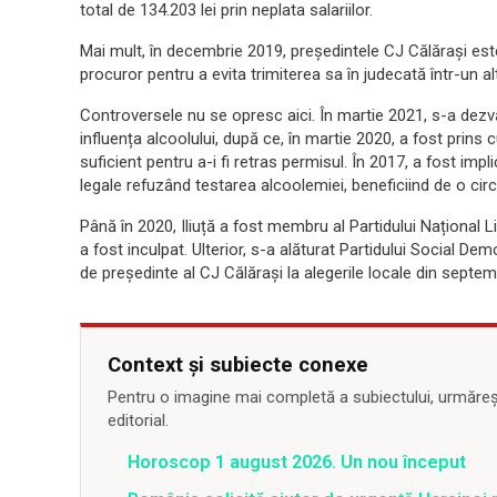
total de 134.203 lei prin neplata salariilor.
Mai mult, în decembrie 2019, președintele CJ Călărași este
procuror pentru a evita trimiterea sa în judecată într-un al
Controversele nu se opresc aici. În martie 2021, s-a dezv
influența alcoolului, după ce, în martie 2020, a fost prins 
suficient pentru a-i fi retras permisul. În 2017, a fost impl
legale refuzând testarea alcoolemiei, beneficiind de o cir
Până în 2020, Iliuță a fost membru al Partidului Național 
a fost inculpat. Ulterior, s-a alăturat Partidului Social D
de președinte al CJ Călărași la alegerile locale din septem
Context și subiecte conexe
Pentru o imagine mai completă a subiectului, urmărește
editorial.
Horoscop 1 august 2026. Un nou început