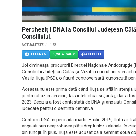
Percheziții DNA la Consiliul Județean Călă
Consiliului.
ACTUALITATE
11:58
TELEGRAM
WHATSAPP
FACEBOOK
Joi dimineața, procurorii Direcției Naționale Anticorupție 
Consiliului Județean Călărași. Vizat în cadrul acestei acți
Vasile Iliuță (PSD), o figură controversată, cunoscută pent
Aceasta nu este prima dată când Iliuță se află în atenția ju
pentru abuz în serviciu, fals intelectual și șantaj, dar a fo
2023. Decizia a fost contestată de DNA și angajații Consil
judecare pentru o sentință definitivă.
Conform DNA, în perioada martie – iulie 2019, Iliuță ar fi 
angajați prin neaprobarea plății drepturilor salariale, în c
din funcții. În plus, Iliuță este acuzat că a semnat două 