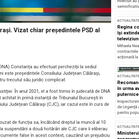
miercuri au 
semnificati
ACTUALITAT
Regina co
rași. Vizat chiar președintele PSD al
își extind
televiziun
Mihaela Nea
contractele 
acționară la
(DNA) Constanța au efectuat percheziții la sediul
Sursă foto: Shutte
uni este președintele Consiliului Județean Călărași,
ACTUALITAT
ru trecutul său juridic complicat.
Recomandă
în urma av
stiției. În anul 2021, el a fost trimis în judecată de DNA
puternice
st achitat în primă instanță de Tribunalul București în
Inspectoratu
iului Județean Călărași (CJC), iar cazul este în curs de
de Urgență 
pentru popula
abuzat de funcția sa, încălcând dreptul la muncă al 10
ACTUALITAT
iuda suspendării a două hotărâri ale CJC care îi eliberau
Ministerul
documente false în acest context, cauzând un prejudiciu