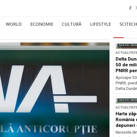
WORLD
ECONOMIE
CULTURĂ
LIFESTYLE
SCITECH
Sursă foto: Shutte
ACTUALITAT
Delta Dun
50 de mil
PNRR pen
esențiale
Aproape 50 
PNRR, pierdu
Delta Dunării
Sursă foto: Shutte
ACTUALITAT
Harta zăp
România c
depuneri 
Ninsorile di