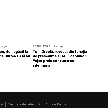
n ago
ACTUALITATE
1 an ago
ACTUALITATE
u, de negăsit la
Toni Greblă, revocat din funcția
Ilie Boloj
ția Buftea i-a lăsat
de președinte al AEP. Zsombor
alegerilor
Vajda preia conducerea
constituți
interimară
concentră
viitoarelo
că
Termeni de folosință
Cookie Policy