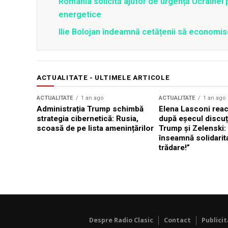
România solicită ajutor de urgență Ucrainei p
energetice
Ilie Bolojan îndeamnă cetățenii să economis
ACTUALITATE - ULTIMELE ARTICOLE
ACTUALITATE
1 an ago
ACTUALITATE
1 an ago
Administrația Trump schimbă
Elena Lasconi rea
strategia cibernetică: Rusia,
după eșecul discuți
scoasă de pe lista amenințărilor
Trump și Zelenski:
înseamnă solidarit
trădare!”
Despre Radio Clasic
Contact
Publici