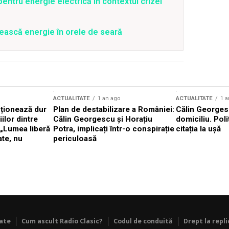
entru energie electrică în contextul crizei
ească energie în orele de seară
ACTUALITATE
1 an ago
ACTUALITATE
1 a
cționează dur
Plan de destabilizare a României:
Călin Georgesc
ilor dintre
Călin Georgescu și Horațiu
domiciliu. Poli
 „Lumea liberă
Potra, implicați într-o conspirație
citația la ușă
ate, nu
periculoasă
tate
Cum ascult Radio Clasic?
Codul de conduită
Drept la repli