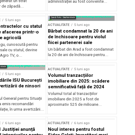
generat un strat
administrației au fost convenite...
v de zăpadă...
Sursă foto: Shutterstock
E
5 luni ago
ACTUALITATE
5 luni ago
ntractelor cu statul
Bărbat condamnat la 20 de ani
e afacerea printr-o
de închisoare pentru violul
e agricolă
fiicei partenerei sale
gu, cunoscută pentru
Un bărbat din Arad a fost condamnat
sale cu statul, devine
la 20 de ani de închisoare pentru...
 Agro TV, o...
rstock
ACTUALITATE
5 luni ago
E
5 luni ago
Volumul tranzacțiilor
rile ISU București
imobiliare din 2025: scădere
ertizării de ninsori
semnificativă față de 2024
Volumul total al tranzacțiilor
l General pentru Situații
imobiliare din 2025 a fost de
a emis recomandări
aproximativ 525 de milioane...
ție, în urma avertizării...
E
6 luni ago
ACTUALITATE
6 luni ago
 Justiției anunță
Noul interes pentru fostul