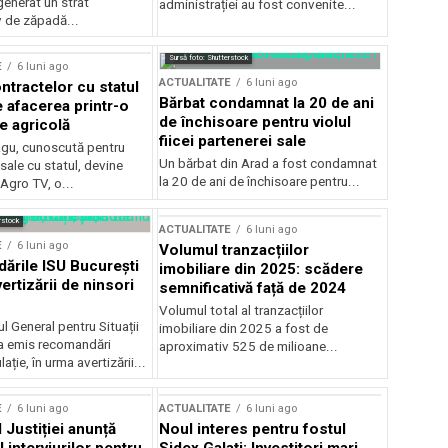
generat un strat
administrației au fost convenite...
v de zăpadă...
Sursă foto: Shutterstock
E
6 luni ago
ACTUALITATE
6 luni ago
ntractelor cu statul
Bărbat condamnat la 20 de ani
e afacerea printr-o
de închisoare pentru violul
e agricolă
fiicei partenerei sale
gu, cunoscută pentru
Un bărbat din Arad a fost condamnat
sale cu statul, devine
la 20 de ani de închisoare pentru...
 Agro TV, o...
rstock
ACTUALITATE
6 luni ago
E
6 luni ago
Volumul tranzacțiilor
rile ISU București
imobiliare din 2025: scădere
ertizării de ninsori
semnificativă față de 2024
Volumul total al tranzacțiilor
l General pentru Situații
imobiliare din 2025 a fost de
a emis recomandări
aproximativ 525 de milioane...
ție, în urma avertizării...
E
6 luni ago
ACTUALITATE
6 luni ago
 Justiției anunță
Noul interes pentru fostul