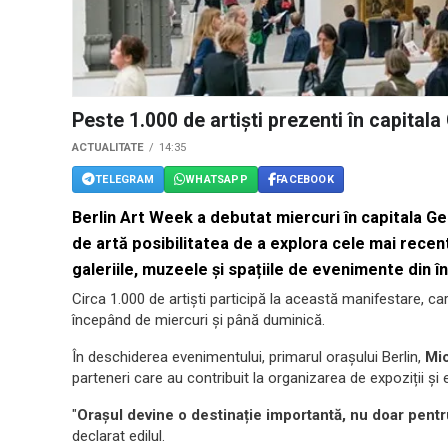
Peste 1.000 de artiști prezenti în capital
ACTUALITATE
14:35
TELEGRAM
WHATSAPP
FACEBOOK
Berlin Art Week a debutat miercuri în capitala Ge
de artă posibilitatea de a explora cele mai recent
galeriile, muzeele și spațiile de evenimente din î
Circa 1.000 de artiști participă la această manifestare,
începând de miercuri și până duminică.
În deschiderea evenimentului, primarul orașului Berlin,
Mic
parteneri care au contribuit la organizarea de expoziții și
"
Orașul devine o destinație importantă, nu doar pentru 
declarat edilul.