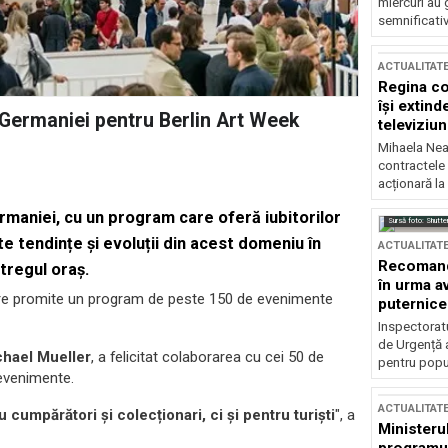
miercuri au 
semnificati
ACTUALITAT
Regina co
își extind
a Germaniei pentru Berlin Art Week
televiziun
Mihaela Nea
contractele 
acționară la
rmaniei, cu un program care oferă iubitorilor
Sursă foto: Shutte
e tendințe și evoluții din acest domeniu în
ACTUALITAT
Recomandă
ntregul oraș.
în urma av
 care promite un program de peste 150 de evenimente
puternice
Inspectoratu
de Urgență 
hael Mueller
, a felicitat colaborarea cu cei 50 de
pentru popula
 evenimente.
ACTUALITAT
cumpărători și colecționari, ci și pentru turiști
", a
Ministerul