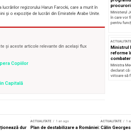
programul
procurori
lucrărilor regizorului Harun Farocki, care a murit în
Ministerul Ju
ni și o expoziție de lucrări din Emiratele Arabe Unite.
în care vor f
pentru funcți
ACTUALITAT
 și aceste articole relevante din același flux
Ministrul
reforme î
combaterea
Opera Copiilor
Ministra Med
declarat că
viitoare să 
in Capitală
ACTUALITATE
1 an ago
ACTUALITATE
1 a
cționează dur
Plan de destabilizare a României:
Călin Georgesc