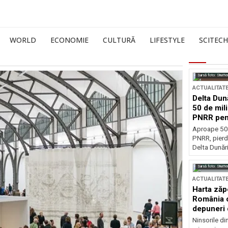
WORLD
ECONOMIE
CULTURĂ
LIFESTYLE
SCITECH
Sursă foto: Shutte
ACTUALITAT
Delta Dun
50 de mil
PNRR pen
esențiale
Aproape 50 
PNRR, pierdu
Delta Dunării
Sursă foto: Shutte
ACTUALITAT
Harta zăp
România c
depuneri 
Ninsorile di