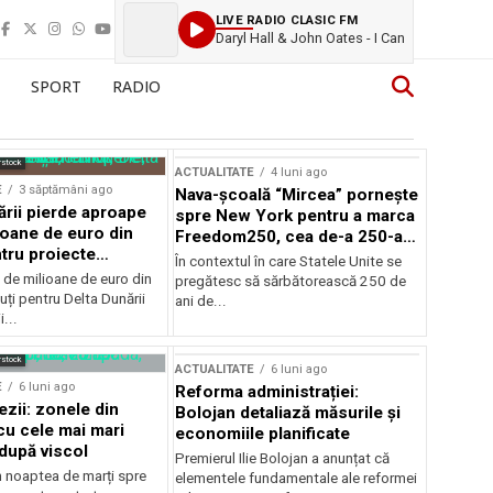
LIVE RADIO CLASIC FM
Daryl Hall & John Oates - I Can
SPORT
RADIO
rstock
ACTUALITATE
4 luni ago
E
3 săptămâni ago
Nava-școală “Mircea” pornește
ării pierde aproape
spre New York pentru a marca
ioane de euro din
Freedom250, cea de-a 250-a
tru proiecte
aniversare a Statelor Unite
În contextul în care Statele Unite se
de milioane de euro din
pregătesc să sărbătorească 250 de
ți pentru Delta Dunării
ani de...
...
rstock
ACTUALITATE
6 luni ago
E
6 luni ago
Reforma administrației:
ezii: zonele din
Bolojan detaliază măsurile și
u cele mai mari
economiile planificate
după viscol
Premierul Ilie Bolojan a anunțat că
n noaptea de marți spre
elementele fundamentale ale reformei