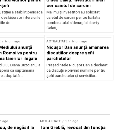
 interviurilor pentru
Sidex Galați: Investitori mari
-șefi
cer caietul de sarcini
stiției a stabilit perioada
Mai mulți investitori au solicitat
i desfășurate interviurile
caietul de sarcini pentru licitația
ile de...
combinatului siderurgic Liberty
Galați,...
E
6 luni ago
ACTUALITATE
6 luni ago
 Mediului anunță
Nicușor Dan anunță amânarea
n Romsilva pentru
discuțiilor despre șefii
 tăierilor ilegale
parchetelor
iului, Diana Buzoianu, a
Președintele Nicușor Dan a declarat
 speră ca săptămâna
că discuțiile privind numirile pentru
fie adoptată...
șefii parchetelor și serviciilor...
n ago
ACTUALITATE
1 an ago
ACTUALITATE
u, de negăsit la
Toni Greblă, revocat din funcția
Ilie Boloj