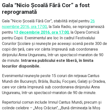
Gala “Nicio Școală Fără Cor” a fost
reprogramată
Gala “Nicio Școală Fără Cor”, stabilită inițial pentru
26
noiembrie 2016, ora 17:00
, la Sala Radio, se reprogramează
pentru
12
decembrie 2016, ora 17:00
, la Opera Comică
pentru Copii. Evenimentul are loc în cadrul Festivalului
Corurilor Școlare și reunește pe aceeași scenă peste 300 de
copii din țară, care vor cânta împreună sub coordonarea
dirijorului Anna Ungureanu, într-un spectacol-maraton de 90
de minute.
Intrarea publicului este liberă, în limita
locurilor disponibile.
Evenimentul reunește peste 15 coruri din rețeaua Cantus
Mundi din București, Brăila, Buzău, Focșani, Galați și Oradea,
care vor cânta împreună sub coordonarea dirijorului Anna
Ungureanu, într-un spectacol-maraton de 90 de minute.
Repertoriul comun include Imnul Cantus Mundi, precum și
colinde celebre – „Moș Crăciun”, „Bună dimineața la Moș