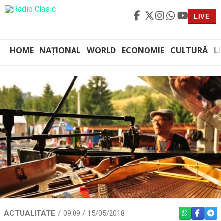
LIVE
HOME
NAȚIONAL
WORLD
ECONOMIE
CULTURĂ
L
ACTUALITATE
09:09 / 15/05/2018
WHATSAPP
FACEBO
TEL