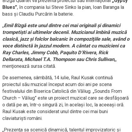
Bîzgă Quartet va prezenta proiectul său internaţional
„Gypsy
Blues”
, în compania lui Steve Sinko la pian, Ioan Baranga la
bass şi Claudiu Purcărin la baterie.
„
Emil Bîzgă este unul dintre cei mai originali şi dinamici
trompetişti ai ultimelor decenii. Muzicianul îmbină muzică
clasică, jazz şi folclor balcanic în compoziţiile sale, având o
voce distinctă în jazzul modern. A cântat cu muzicieni ca
Ray Charles, Jimmy Cobb, Paquito D’Rivera, Rick
Dellarata, Michael T.A. Thompson sau Chris Sullivan
„,
menţionează sursa citată.
De asemenea, sâmbătă, 14 iulie, Raul Kusak continuă
proiectul său muzical început acum doi ani pe scena
festivalului din Biserica Catolică din Văliug. „Sounds From
Church – Văliug” este un proiect muzical care se desfăşoară
o dată pe an, într-o singură zi, în acelaşi loc, la aceeaşi oră.
Raul Kusak este considerat unul dintre cei mai buni
claviaturişti români.
„Prezenţa sa scenică dinamică, talentul improvizatoric şi