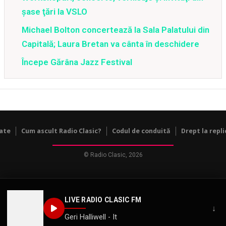
şase ţări la VSLO
Michael Bolton concertează la Sala Palatului din
Capitală; Laura Bretan va cânta în deschidere
Începe Gărâna Jazz Festival
tate
Cum ascult Radio Clasic?
Codul de conduită
Drept la repli
© Radio Clasic, 2026
LIVE RADIO CLASIC FM
↓
Geri Halliwell - It