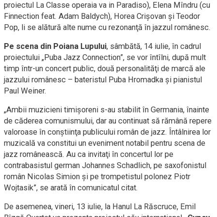
proiectul La Classe operaia va in Paradiso), Elena Mîndru (cu
Finnection feat. Adam Baldych), Horea Crişovan şi Teodor
Pop, li se alătură alte nume cu rezonanţă în jazzul românesc.
Pe scena din Poiana Lupului
, sâmbătă, 14 iulie, în cadrul
proiectului „Puba Jazz Connection”, se vor întîlni, după mult
timp într-un concert public, două personalităţi de marcă ale
jazzului românesc – bateristul Puba Hromadka şi pianistul
Paul Weiner.
„Ambii muzicieni timişoreni s-au stabilit în Germania, înainte
de căderea comunismului, dar au continuat să rămână repere
valoroase în conştiinţa publicului român de jazz. Întâlnirea lor
muzicală va constitui un eveniment notabil pentru scena de
jazz românească. Au ca invitaţi în concertul lor pe
contrabasistul german Johannes Schadlich, pe saxofonistul
român Nicolas Simion şi pe trompetistul polonez Piotr
Wojtasik”, se arată în comunicatul citat.
De asemenea, vineri, 13 iulie, la Hanul La Răscruce, Emil