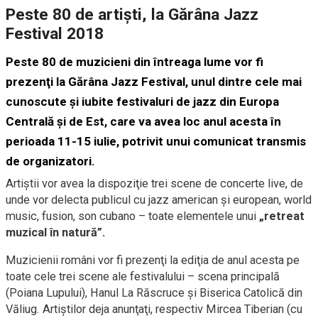
Peste 80 de artişti, la Gărâna Jazz
Festival 2018
Peste 80 de muzicieni din întreaga lume vor fi
prezenţi la Gărâna Jazz Festival, unul dintre cele mai
cunoscute şi iubite festivaluri de jazz din Europa
Centrală şi de Est, care va avea loc anul acesta în
perioada 11-15 iulie, potrivit unui comunicat transmis
de organizatori.
Artiştii vor avea la dispoziţie trei scene de concerte live, de
unde vor delecta publicul cu jazz american şi european, world
music, fusion, son cubano – toate elementele unui
„retreat
muzical în natură”.
Muzicienii români vor fi prezenţi la ediţia de anul acesta pe
toate cele trei scene ale festivalului – scena principală
(Poiana Lupului), Hanul La Răscruce şi Biserica Catolică din
Văliug. Artiştilor deja anunţaţi, respectiv Mircea Tiberian (cu