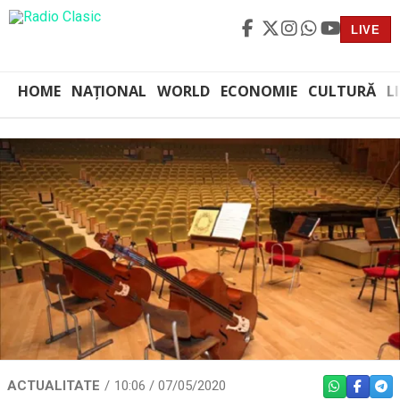
LIVE
HOME
NAȚIONAL
WORLD
ECONOMIE
CULTURĂ
L
ACTUALITATE
10:06 / 07/05/2020
WHATSAPP
FACEBO
TEL