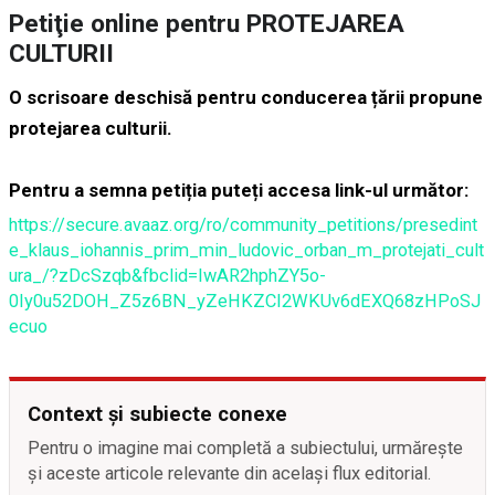
Petiţie online pentru PROTEJAREA
CULTURII
O scrisoare deschisă pentru conducerea țării propune
protejarea culturii.
Pentru a semna petiția puteți accesa link-ul următor:
https://secure.avaaz.org/ro/community_petitions/presedint
e_klaus_iohannis_prim_min_ludovic_orban_m_protejati_cult
ura_/?zDcSzqb&fbclid=IwAR2hphZY5o-
0Iy0u52DOH_Z5z6BN_yZeHKZCI2WKUv6dEXQ68zHPoSJ
ecuo
Context și subiecte conexe
Pentru o imagine mai completă a subiectului, urmărește
și aceste articole relevante din același flux editorial.