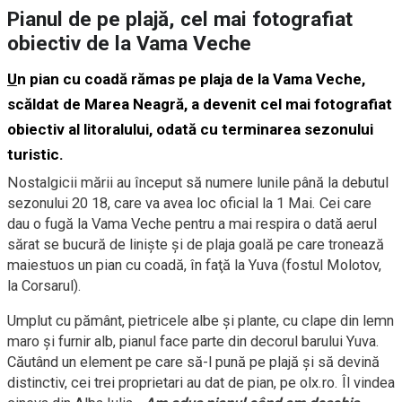
Pianul de pe plajă, cel mai fotografiat
obiectiv de la Vama Veche
U
n pian cu coadă rămas pe plaja de la Vama Veche,
scăldat de Marea Neagră, a devenit cel mai fotografiat
obiectiv al litoralului, odată cu terminarea sezonului
turistic.
Nostalgicii mării au început să numere lunile până la debutul
sezonului 20 18, care va avea loc oficial la 1 Mai. Cei care
dau o fugă la Vama Veche pentru a mai respira o dată aerul
sărat se bucură de linişte şi de plaja goală pe care tronează
maiestuos un pian cu coadă, în faţă la Yuva (fostul Molotov,
la Corsarul).
Umplut cu pământ, pietricele albe şi plante, cu clape din lemn
maro şi furnir alb, pianul face parte din decorul barului Yuva.
Căutând un element pe care să-l pună pe plajă şi să devină
distinctiv, cei trei proprietari au dat de pian, pe olx.ro. Îl vindea