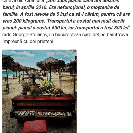
cineva din Alba Iulia. „
Am adus pianul când am deschis
barul, în aprilie 2016. Era nefuncţional, o moştenire de
familie. A fost nevoie de 5 inşi ca să-l cărăm, pentru că are
vreo 200 kilograme. Transportul a costat mai mult decât
pianul: pianul a costat 600 lei, iar transportul a fost 800 lei
“,
râde George Stoianov, un bucureştean care deţine barul Yuva
împreună cu doi prieteni.