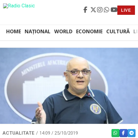
LIVE
HOME
NAȚIONAL
WORLD
ECONOMIE
CULTURĂ
L
ACTUALITATE
14:09 / 25/10/2019
WHATSAPP
FACEBO
TEL