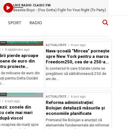
LIVE RADIO CLASIC FM
Beastie Boys - (You Gotta) Fight for Your Right (To Party)
SPORT
RADIO
rstock
ACTUALITATE
4 luni ago
E
3 săptămâni ago
Nava-școală “Mircea” pornește
ării pierde aproape
spre New York pentru a marca
ioane de euro din
Freedom250, cea de-a 250-a
tru proiecte
aniversare a Statelor Unite
În contextul în care Statele Unite se
de milioane de euro din
pregătesc să sărbătorească 250 de
ți pentru Delta Dunării
ani de...
...
rstock
ACTUALITATE
6 luni ago
E
6 luni ago
Reforma administrației:
ezii: zonele din
Bolojan detaliază măsurile și
u cele mai mari
economiile planificate
după viscol
Premierul Ilie Bolojan a anunțat că
n noaptea de marți spre
elementele fundamentale ale reformei