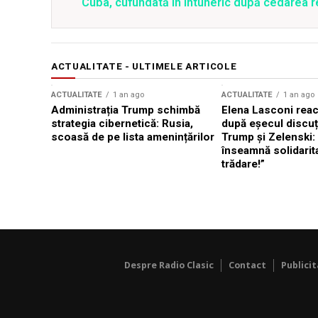
Cuba, cufundată în întuneric după cedarea re
ACTUALITATE - ULTIMELE ARTICOLE
ACTUALITATE
1 an ago
ACTUALITATE
1 an ago
Administrația Trump schimbă
Elena Lasconi rea
strategia cibernetică: Rusia,
după eșecul discuți
scoasă de pe lista amenințărilor
Trump și Zelenski:
înseamnă solidarit
trădare!”
Despre Radio Clasic
Contact
Publici