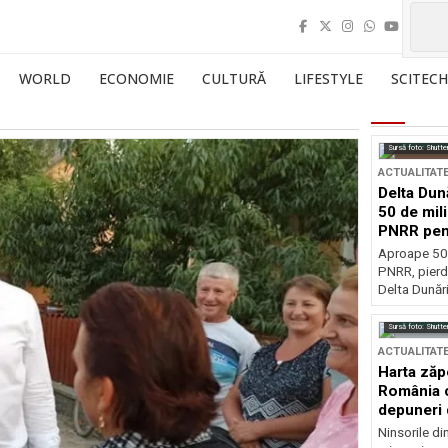
WORLD
ECONOMIE
CULTURĂ
LIFESTYLE
SCITECH
Sursă foto: Shutte
ACTUALITAT
Delta Dun
50 de mil
PNRR pen
esențiale
Aproape 50 
PNRR, pierdu
Delta Dunării
Sursă foto: Shutte
ACTUALITAT
Harta zăp
România c
depuneri 
Ninsorile di