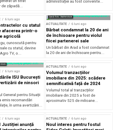
generat un strat
administrației au fost convenite...
v de zăpadă...
Sursă foto: Shutterstock
E
6 luni ago
ACTUALITATE
6 luni ago
ntractelor cu statul
Bărbat condamnat la 20 de ani
e afacerea printr-o
de închisoare pentru violul
e agricolă
fiicei partenerei sale
gu, cunoscută pentru
Un bărbat din Arad a fost condamnat
sale cu statul, devine
la 20 de ani de închisoare pentru...
 Agro TV, o...
rstock
ACTUALITATE
6 luni ago
E
6 luni ago
Volumul tranzacțiilor
rile ISU București
imobiliare din 2025: scădere
ertizării de ninsori
semnificativă față de 2024
Volumul total al tranzacțiilor
l General pentru Situații
imobiliare din 2025 a fost de
a emis recomandări
aproximativ 525 de milioane...
ție, în urma avertizării...
E
6 luni ago
ACTUALITATE
6 luni ago
 Justiției anunță
Noul interes pentru fostul