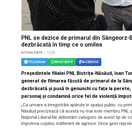
PNL se dezice de primarul din Sângeorz-Băi
dezbrăcată în timp ce o umilea
ACTUALITATE
12:55
TELEGRAM
WHATSAPP
FACEBOOK
Președintele filialei PNL Bistrița-Năsăud, Ioan Turc
generat de filmarea făcută de primarul de la Sâng
dezbrăcată și pusă în genunchi cu fața la perete
personaj și condamnă orice fel de violență împotr
„Ca urmare a înregistrării apărute în spaţiul public, cu pr
Năsăud precizează că acesta nu mai este membru PNL şi n
Naţional Liberal.Ne delimităm categoric de acest tip de
împotriva copiilor, indiferent de agresor. Orice gest reprob