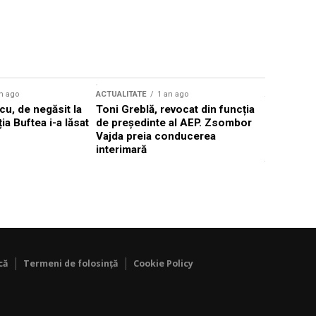
n ago
ACTUALITATE
1 an ago
ACTUALITATE
u, de negăsit la
Toni Greblă, revocat din funcția
Ilie Boloj
ția Buftea i-a lăsat
de președinte al AEP. Zsombor
alegerilor
Vajda preia conducerea
constituți
interimară
concentră
viitoarelo
că
Termeni de folosință
Cookie Policy