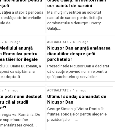
 interviurilor pentru
Sidex Galați: Investitori mari
-șefi
cer caietul de sarcini
stiției a stabilit perioada
Mai mulți investitori au solicitat
i desfășurate interviurile
caietul de sarcini pentru licitația
ile de...
combinatului siderurgic Liberty
Galați,...
E
6 luni ago
ACTUALITATE
6 luni ago
 Mediului anunță
Nicușor Dan anunță amânarea
n Romsilva pentru
discuțiilor despre șefii
 tăierilor ilegale
parchetelor
iului, Diana Buzoianu, a
Președintele Nicușor Dan a declarat
 speră ca săptămâna
că discuțiile privind numirile pentru
fie adoptată...
șefii parchetelor și serviciilor...
E
1 an ago
ACTUALITATE
1 an ago
te poți numi deștept
Ultimul sondaj comandat de
u că ai studii
Nicușor Dan
e!?
George Simion și Victor Ponta, în
fruntea sondajelor pentru alegerile
rvegia vs. România: De
prezidențiale ...
le superioare fac
 mentalitatea civică...