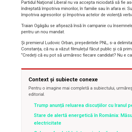
Partidul Naţional Liberal nu va accepta niciodată să fie as
îndreptată împotriva minorilor, în familie sau în afara ei.
împotriva agresorilor și împotriva actelor de violenţă verbal
Traian Ogâgău se afișează însă în campanie cu însemnele P
pentru un nou mandat.
Și premierul Ludovic Orban, președintele PNL, s-a delimitat
Constanța, că nu a văzut filmulețul făcut public și că prima
”Credeți că eu pot să urmăresc fiecare candidat? Nu e ca
Context și subiecte conexe
Pentru o imagine mai completă a subiectului, urmărește
editorial.
Trump anunță reluarea discuțiilor cu Iranul 
Stare de alertă energetică în România: Măs
electricitate