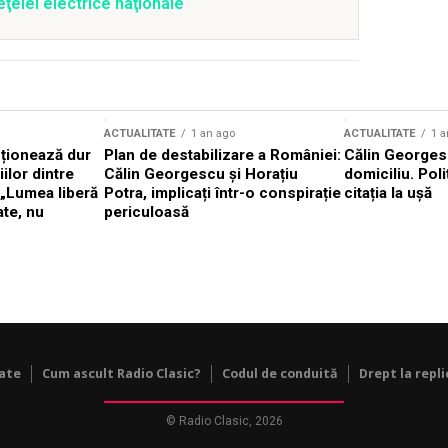
ţelei electrice naţionale
ACTUALITATE
1 an ago
ACTUALITATE
1 a
cționează dur
Plan de destabilizare a României:
Călin Georgesc
ilor dintre
Călin Georgescu și Horațiu
domiciliu. Poli
 „Lumea liberă
Potra, implicați într-o conspirație
citația la ușă
ate, nu
periculoasă
tate
Cum ascult Radio Clasic?
Codul de conduită
Drept la repli
© Radio Clasic, 2026