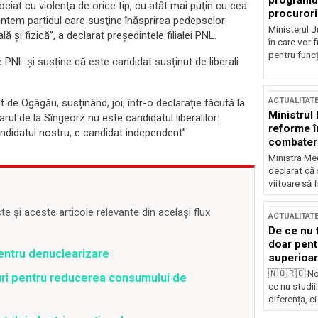
programul
ociat cu violenţa de orice tip, cu atât mai puţin cu cea
procurori
 Suntem partidul care susţine înăsprirea pedepselor
Ministerul Ju
ă şi fizică”, a declarat președintele filialei PNL.
în care vor f
pentru funcți
NL și susține că este candidat susținut de liberali
ACTUALITAT
 de Ogâgău, susținând, joi, într-o declarație făcută la
Ministrul
rul de la Sîngeorz nu este candidatul liberalilor:
reforme î
ndidatul nostru, e candidat independent”
combaterea
Ministra Med
declarat că
viitoare să 
 și aceste articole relevante din același flux
ACTUALITAT
De ce nu 
doar pentr
pentru denuclearizare
superioar
🇳🇴🇷🇴 No
uri pentru reducerea consumului de
ce nu studii
diferența, ci