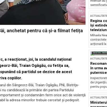
miercuri au 
semnificati
ACTUALITAT
Regina co
își extind
televiziun
, anchetat pentru că și-a filmat fetița
Mihaela Nea
contractele 
acționară la
Sursă foto: Shutte
ACTUALITAT
, a reacționat, joi, la scandalul național
Recomandă
eorz-Băi, Traian Ogâgău, cu fetița sa,
în urma av
, spunând că partidul se dezice de acest
puternice
iva copiilor.
Inspectoratu
de Urgență 
imarul din Sângeorz-Băi, Traian Ogâgău, PNL Bistriţa-
pentru popula
u candidează la primărie din partea Partidului
 comportament şi condamnăm ferm orice act de violenţă
ACTUALITAT
abil la adresa minorilor trebuie cercetat şi pedepsit.
Ministerul