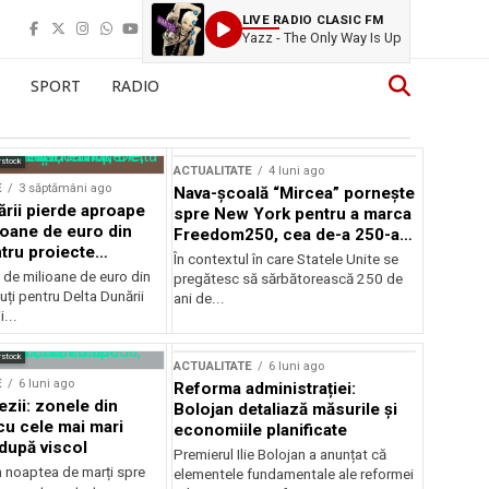
LIVE RADIO CLASIC FM
Yazz - The Only Way Is Up
SPORT
RADIO
rstock
ACTUALITATE
4 luni ago
E
3 săptămâni ago
Nava-școală “Mircea” pornește
ării pierde aproape
spre New York pentru a marca
ioane de euro din
Freedom250, cea de-a 250-a
tru proiecte
aniversare a Statelor Unite
În contextul în care Statele Unite se
de milioane de euro din
pregătesc să sărbătorească 250 de
ți pentru Delta Dunării
ani de...
...
rstock
ACTUALITATE
6 luni ago
E
6 luni ago
Reforma administrației:
ezii: zonele din
Bolojan detaliază măsurile și
u cele mai mari
economiile planificate
după viscol
Premierul Ilie Bolojan a anunțat că
n noaptea de marți spre
elementele fundamentale ale reformei