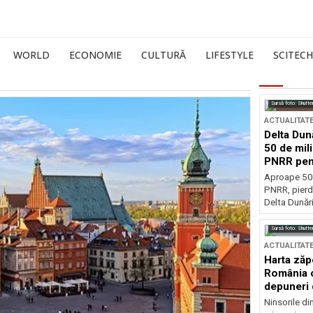
WORLD
ECONOMIE
CULTURĂ
LIFESTYLE
SCITECH
Sursă foto: Shutte
ACTUALITAT
Delta Dun
50 de mil
PNRR pen
esențiale
Aproape 50 
PNRR, pierdu
Delta Dunării
Sursă foto: Shutte
ACTUALITAT
Harta zăp
România c
depuneri 
Ninsorile di