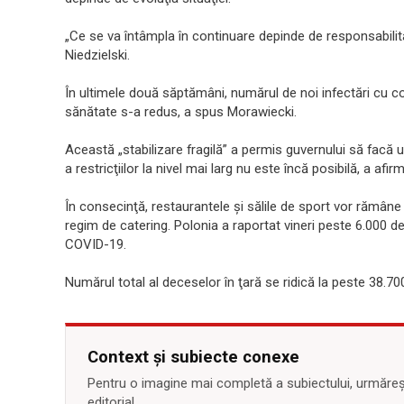
„Ce se va întâmpla în continuare depinde de responsabilit
Niedzielski.
În ultimele două săptămâni, numărul de noi infectări cu c
sănătate s-a redus, a spus Morawiecki.
Această „stabilizare fragilă” a permis guvernului să facă 
a restricţiilor la nivel mai larg nu este încă posibilă, a afir
În consecinţă, restaurantele şi sălile de sport vor rămâne
regim de catering. Polonia a raportat vineri peste 6.000 de
COVID-19.
Numărul total al deceselor în ţară se ridică la peste 38.70
Context și subiecte conexe
Pentru o imagine mai completă a subiectului, urmărește
editorial.