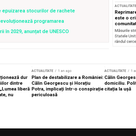
ACTUALITAT
e epuizarea stocurilor de rachete
Reprimare
este o cri
revoluționează programarea
comunitate
Măsurile stri
rii în 2029, anunțat de UNESCO
Statele Unit
rândul cerce
ACTUALITATE
1 an ago
ACTUALITATE
1 a
cționează dur
Plan de destabilizare a României:
Călin Georgesc
ilor dintre
Călin Georgescu și Horațiu
domiciliu. Poli
 „Lumea liberă
Potra, implicați într-o conspirație
citația la ușă
ate, nu
periculoasă