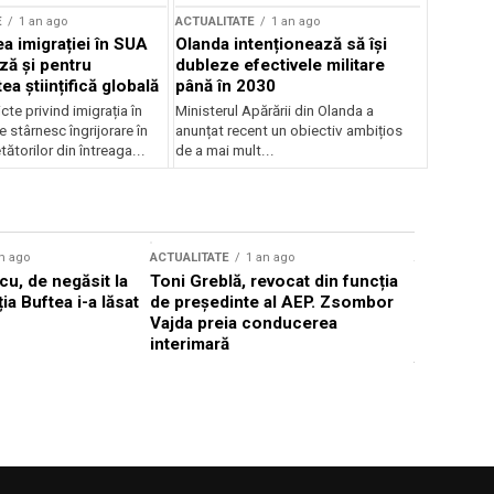
E
1 an ago
ACTUALITATE
1 an ago
a imigrației în SUA
Olanda intenționează să își
ză și pentru
dubleze efectivele militare
a științifică globală
până în 2030
cte privind imigrația în
Ministerul Apărării din Olanda a
e stârnesc îngrijorare în
anunțat recent un obiectiv ambițios
tătorilor din întreaga...
de a mai mult...
n ago
ACTUALITATE
1 an ago
ACTUALITATE
u, de negăsit la
Toni Greblă, revocat din funcția
Ilie Boloj
ția Buftea i-a lăsat
de președinte al AEP. Zsombor
alegerilor
Vajda preia conducerea
constituți
interimară
concentră
viitoarelo