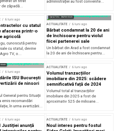
generat un strat
administrației au fost convenite...
v de zăpadă...
Sursă foto: Shutterstock
E
6 luni ago
ACTUALITATE
6 luni ago
ntractelor cu statul
Bărbat condamnat la 20 de ani
e afacerea printr-o
de închisoare pentru violul
e agricolă
fiicei partenerei sale
gu, cunoscută pentru
Un bărbat din Arad a fost condamnat
sale cu statul, devine
la 20 de ani de închisoare pentru...
 Agro TV, o...
rstock
ACTUALITATE
6 luni ago
E
6 luni ago
Volumul tranzacțiilor
rile ISU București
imobiliare din 2025: scădere
ertizării de ninsori
semnificativă față de 2024
Volumul total al tranzacțiilor
l General pentru Situații
imobiliare din 2025 a fost de
a emis recomandări
aproximativ 525 de milioane...
ție, în urma avertizării...
E
6 luni ago
ACTUALITATE
6 luni ago
 Justiției anunță
Noul interes pentru fostul