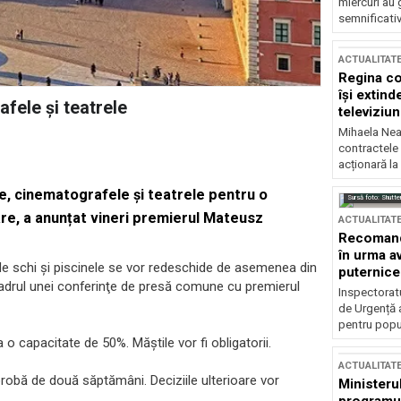
miercuri au 
semnificati
ACTUALITAT
Regina co
își extind
fele și teatrele
televiziun
Mihaela Nea
contractele 
acționară la
e, cinematografele şi teatrele pentru o
Sursă foto: Shutte
e, a anunțat vineri premierul Mateusz
ACTUALITAT
Recomandă
în urma av
le de schi şi piscinele se vor redeschide de asemenea din
puternice
în cadrul unei conferinţe de presă comune cu premierul
Inspectoratu
de Urgență 
pentru popula
a o capacitate de 50%. Măştile vor fi obligatorii.
ACTUALITAT
probă de două săptămâni. Deciziile ulterioare vor
Ministerul