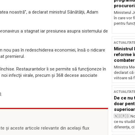
programul
procurori
atea noastră”, a declarat ministrul Sănătăţii, Adam
Ministerul Ju
în care vor f
pentru funcți
oronavirus a stagnat iar presiunea asupra sistemului de
ACTUALITAT
Ministrul
un nou pas în redeschiderea economiei, însă o ridicare
reforme î
mat premierul.
combaterea
Ministra Med
 închise. Restaurantelor li se permite să funcţioneze în
declarat că
 noi infecţii virale, precum şi 368 decese asociate
viitoare să 
ACTUALITAT
0.
De ce nu 
doar pentr
superioar
🇳🇴🇷🇴 No
ce nu studii
diferența, ci
 și aceste articole relevante din același flux