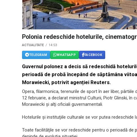
Polonia redeschide hotelurile, cinematogra
ACTUALITATE
14:53
TELEGRAM
WHATSAPP
FACEBOOK
Guvernul polonez a decis să redeschidă hoteluril
perioadă de probă începând de săptămâna viitoar
Morawiecki, potrivit agenției Reuters.
Opera, filarmonica, terenurile de sport în aer liber, pârtii
12 februarie, a declarat ministrul Culturii, Piotr Glinski, 
Morawiecki şi alţi oficiali guvernamentali.
Hotelurile şi instituţiile culturale se vor putea redeschide l
Toate facilităţile se vor redeschide pentru o perioadă de 
depinde de evoluţia situaţiei.