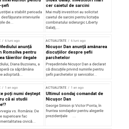
 interviurilor pentru
Sidex Galați: Investitori mari
-șefi
cer caietul de sarcini
stiției a stabilit perioada
Mai mulți investitori au solicitat
i desfășurate interviurile
caietul de sarcini pentru licitația
ile de...
combinatului siderurgic Liberty
Galați,...
E
6 luni ago
ACTUALITATE
6 luni ago
 Mediului anunță
Nicușor Dan anunță amânarea
n Romsilva pentru
discuțiilor despre șefii
 tăierilor ilegale
parchetelor
iului, Diana Buzoianu, a
Președintele Nicușor Dan a declarat
 speră ca săptămâna
că discuțiile privind numirile pentru
fie adoptată...
șefii parchetelor și serviciilor...
E
1 an ago
ACTUALITATE
1 an ago
te poți numi deștept
Ultimul sondaj comandat de
u că ai studii
Nicușor Dan
e!?
George Simion și Victor Ponta, în
fruntea sondajelor pentru alegerile
rvegia vs. România: De
prezidențiale ...
le superioare fac
 mentalitatea civică...