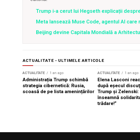
Trump i-a cerut lui Hegseth explicații despr
Meta lansează Muse Code, agentul AI care 
Beijing devine Capitala Mondială a Arhitectu
ACTUALITATE - ULTIMELE ARTICOLE
ACTUALITATE
1 an ago
ACTUALITATE
1 an ago
Administrația Trump schimbă
Elena Lasconi rea
strategia cibernetică: Rusia,
după eșecul discuți
scoasă de pe lista amenințărilor
Trump și Zelenski:
înseamnă solidarit
trădare!”