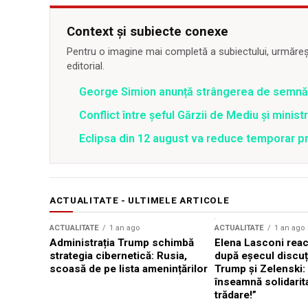
Context și subiecte conexe
Pentru o imagine mai completă a subiectului, urmărește
editorial.
George Simion anunță strângerea de semnăt
Conflict între şeful Gărzii de Mediu şi minis
Eclipsa din 12 august va reduce temporar pr
ACTUALITATE - ULTIMELE ARTICOLE
ACTUALITATE
1 an ago
ACTUALITATE
1 an ago
Administrația Trump schimbă
Elena Lasconi rea
strategia cibernetică: Rusia,
după eșecul discuți
scoasă de pe lista amenințărilor
Trump și Zelenski:
înseamnă solidarit
trădare!”