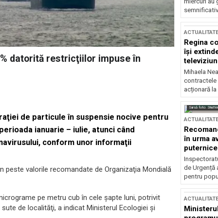
miercuri au 
semnificati
ACTUALITAT
Regina co
își extind
% datorită restricţiilor impuse în
televiziun
Mihaela Nea
contractele 
acționară la
Sursă foto: Shutte
raţiei de particule în suspensie nocive pentru
ACTUALITAT
Recomandă
erioada ianuarie – iulie, atunci când
în urma av
onavirusului, conform unor informaţii
puternice
Inspectoratu
de Urgență 
ţin peste valorile recomandate de Organizaţia Mondială
pentru popula
 micrograme pe metru cub în cele şapte luni, potrivit
ACTUALITAT
sute de localităţi, a indicat Ministerul Ecologiei şi
Ministerul