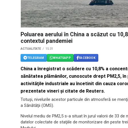
Poluarea aerului în China a scăzut cu 10,8
contextul pandemiei
ACTUALITATE
15:31
TELEGRAM
WHATSAPP
FACEBOOK
China a înregistrat o scădere cu 10,8% a concent
sănătatea plămânilor, cunoscute drept PM2,5, în p
activităţile industriale au încetinit din cauza cor
prezentate vineri şi citate de Reuters.
Totuşi, nivelurile acestor particule din atmosferă se men
a Sănătăţii (OMS).
Nivelul mediu de PM2,5 s-a situat în jurul valorii de 33 de
datelor colectate de staţiile de monitorizare din peste trei 