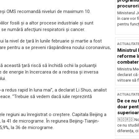
programul
procurori
 deşi OMS recomandă niveluri de maximum 10.
Ministerul Ju
în care vor f
lor fosili şi a altor procese industriale şi sunt
pentru funcți
se numără afecţiuni respiratorii şi cancer.
i la nivel de ţară în lunile februarie şi martie a fost
ACTUALITAT
are pentru a se preveni răspândirea noului coronavirus,
Ministrul
reforme î
combaterea
ă această ţară riscă să închidă ochii la poluanţii
Ministra Med
 de energie în încercarea de a redresa şi inversa
declarat că
ui.
viitoare să 
-a redus rapid în luna mai”, a declarat Li Shuo, analist
ACTUALITAT
npeace. ”Trebuie să vedem dacă iulie reprezintă
De ce nu 
doar pentr
superioar
le regiuni au înregistrat o creştere. Capitala Beijing a
🇳🇴🇷🇴 No
, la 41 de micrograme. În regiunea Beijing-Tianjin-
ce nu studii
 5,9%, la 36 de micrograme.
diferența, ci