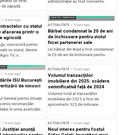
generat un strat
administrației au fost convenite...
v de zăpadă...
Sursă foto: Shutterstock
E
6 luni ago
ACTUALITATE
6 luni ago
ntractelor cu statul
Bărbat condamnat la 20 de ani
e afacerea printr-o
de închisoare pentru violul
e agricolă
fiicei partenerei sale
gu, cunoscută pentru
Un bărbat din Arad a fost condamnat
sale cu statul, devine
la 20 de ani de închisoare pentru...
 Agro TV, o...
rstock
ACTUALITATE
6 luni ago
E
6 luni ago
Volumul tranzacțiilor
rile ISU București
imobiliare din 2025: scădere
ertizării de ninsori
semnificativă față de 2024
Volumul total al tranzacțiilor
l General pentru Situații
imobiliare din 2025 a fost de
a emis recomandări
aproximativ 525 de milioane...
ție, în urma avertizării...
E
6 luni ago
ACTUALITATE
6 luni ago
 Justiției anunță
Noul interes pentru fostul