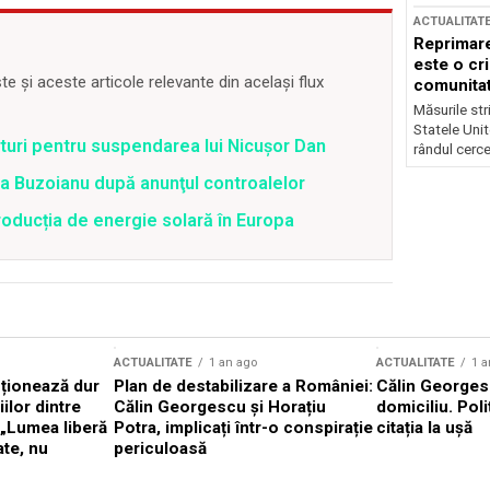
ACTUALITAT
Reprimare
este o cri
 și aceste articole relevante din același flux
comunitate
Măsurile stri
Statele Unit
uri pentru suspendarea lui Nicușor Dan
rândul cerce
tra Buzoianu după anunţul controalelor
oducția de energie solară în Europa
ACTUALITATE
1 an ago
ACTUALITATE
1 a
cționează dur
Plan de destabilizare a României:
Călin Georgesc
ilor dintre
Călin Georgescu și Horațiu
domiciliu. Poli
 „Lumea liberă
Potra, implicați într-o conspirație
citația la ușă
ate, nu
periculoasă