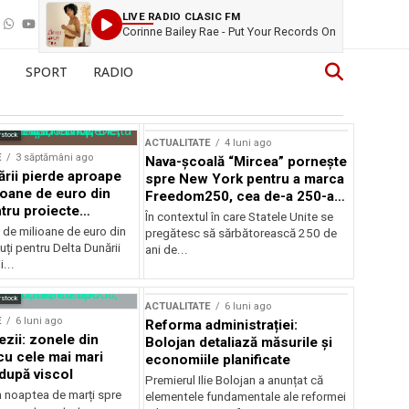
LIVE RADIO CLASIC FM
Corinne Bailey Rae - Put Your Records On
SPORT
RADIO
rstock
ACTUALITATE
4 luni ago
E
3 săptămâni ago
Nava-școală “Mircea” pornește
ării pierde aproape
spre New York pentru a marca
ioane de euro din
Freedom250, cea de-a 250-a
tru proiecte
aniversare a Statelor Unite
În contextul în care Statele Unite se
de milioane de euro din
pregătesc să sărbătorească 250 de
ți pentru Delta Dunării
ani de...
...
rstock
ACTUALITATE
6 luni ago
E
6 luni ago
Reforma administrației:
ezii: zonele din
Bolojan detaliază măsurile și
u cele mai mari
economiile planificate
după viscol
Premierul Ilie Bolojan a anunțat că
n noaptea de marți spre
elementele fundamentale ale reformei