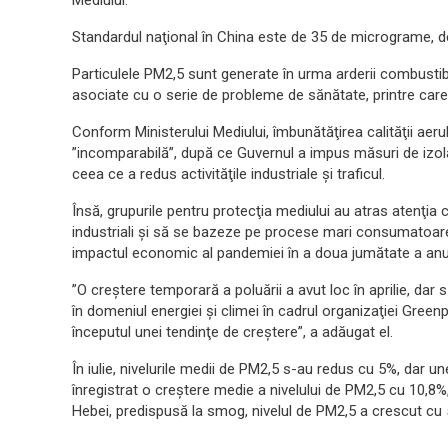
Mediului.
Standardul naţional în China este de 35 de micrograme,
Particulele PM2,5 sunt generate în urma arderii combustibili
asociate cu o serie de probleme de sănătate, printre care 
Conform Ministerului Mediului, îmbunătăţirea calităţii aerulu
”incomparabilă”, după ce Guvernul a impus măsuri de izol
ceea ce a redus activităţile industriale şi traficul.
Însă, grupurile pentru protecţia mediului au atras atenţia c
industriali şi să se bazeze pe procese mari consumatoare
impactul economic al pandemiei în a doua jumătate a anul
”O creştere temporară a poluării a avut loc în aprilie, dar s
în domeniul energiei şi climei în cadrul organizaţiei Gree
începutul unei tendinţe de creştere”, a adăugat el.
În iulie, nivelurile medii de PM2,5 s-au redus cu 5%, dar une
înregistrat o creştere medie a nivelului de PM2,5 cu 10,8%
Hebei, predispusă la smog, nivelul de PM2,5 a crescut cu