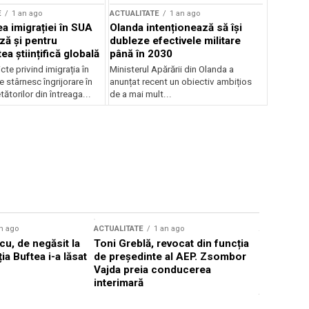
E
1 an ago
ACTUALITATE
1 an ago
a imigrației în SUA
Olanda intenționează să își
ză și pentru
dubleze efectivele militare
a științifică globală
până în 2030
cte privind imigrația în
Ministerul Apărării din Olanda a
e stârnesc îngrijorare în
anunțat recent un obiectiv ambițios
tătorilor din întreaga...
de a mai mult...
n ago
ACTUALITATE
1 an ago
ACTUALITATE
u, de negăsit la
Toni Greblă, revocat din funcția
Ilie Boloj
ția Buftea i-a lăsat
de președinte al AEP. Zsombor
alegerilor
Vajda preia conducerea
constituți
interimară
concentră
viitoarelo