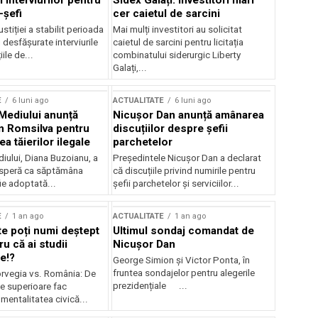
 interviurilor pentru
Sidex Galați: Investitori mari
-șefi
cer caietul de sarcini
stiției a stabilit perioada
Mai mulți investitori au solicitat
i desfășurate interviurile
caietul de sarcini pentru licitația
ile de...
combinatului siderurgic Liberty
Galați,...
E
6 luni ago
ACTUALITATE
6 luni ago
 Mediului anunță
Nicușor Dan anunță amânarea
n Romsilva pentru
discuțiilor despre șefii
 tăierilor ilegale
parchetelor
iului, Diana Buzoianu, a
Președintele Nicușor Dan a declarat
 speră ca săptămâna
că discuțiile privind numirile pentru
fie adoptată...
șefii parchetelor și serviciilor...
E
1 an ago
ACTUALITATE
1 an ago
te poți numi deștept
Ultimul sondaj comandat de
u că ai studii
Nicușor Dan
e!?
George Simion și Victor Ponta, în
fruntea sondajelor pentru alegerile
rvegia vs. România: De
prezidențiale ...
le superioare fac
 mentalitatea civică...