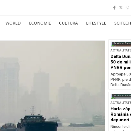
WORLD
ECONOMIE
CULTURĂ
LIFESTYLE
SCITECH
Sursă foto: Shutte
ACTUALITAT
Delta Dun
50 de mil
PNRR pen
esențiale
Aproape 50 
PNRR, pierdu
Delta Dunării
Sursă foto: Shutte
ACTUALITAT
Harta zăp
România c
depuneri 
Ninsorile di