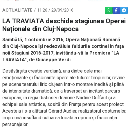
ACTUALITATE
11:26 / 29/09/2016
WHATSAPP
FACEBO
TEL
LA TRAVIATA deschide stagiunea Operei
Naționale din Cluj-Napoca
Sâmbătă, 1 octombrie 2016, Opera Națională Română
din Cluj-Napoca își redezvăluie faldurile cortinei în fața
noii Stagiuni 2016-2017, invitându-vă la Premiera ”LA
TRAVIATA”, de Giuseppe Verdi.
Desăvârșita creație verdiană, una dintre cele mai
emoționante și fascinante opere ale tuturor timpurilor, revine
pe scena teatrului liric clujean într-o montare inedită și plină
de intensitate dramatică, ce a traversat un incitant parcurs
european, în regia distinsei doamne Nadine Duffaut și a
echipei sale artistice, sosită din Franța pentru acest proiect.
Acesteia i s-a alăturat Gérard Audier, realizatorul costumelor,
împreună insuflând culoarea locală a epocii și fascinația
personajelor