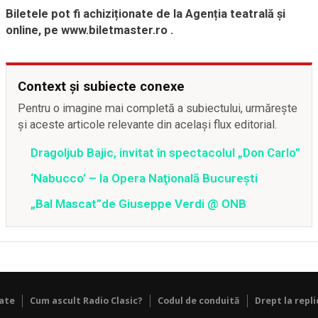
Biletele pot fi achiziționate de la Agenția teatrală și
online, pe www.biletmaster.ro .
Context și subiecte conexe
Pentru o imagine mai completă a subiectului, urmărește
și aceste articole relevante din același flux editorial.
Dragoljub Bajic, invitat în spectacolul „Don Carlo”
‘Nabucco’ – la Opera Naţională Bucureşti
„Bal Mascat”de Giuseppe Verdi @ ONB
tate
Cum ascult Radio Clasic?
Codul de conduită
Drept la repli