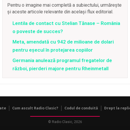
Pentru o imagine mai completă a subiectului, urmărește
și aceste articole relevante din același flux editorial.
Lentila de contact cu Stelian Tănase – România
o poveste de succes?
Meta, amendată cu 942 de milioane de dolari
pentru eșecul în protejarea copiilor
Germania anulează programul fregatelor de
război, pierderi majore pentru Rheinmetall
tate
Cum ascult Radio Clasic?
Codul de conduită
Drept la repli
© Radio Clasic, 2026