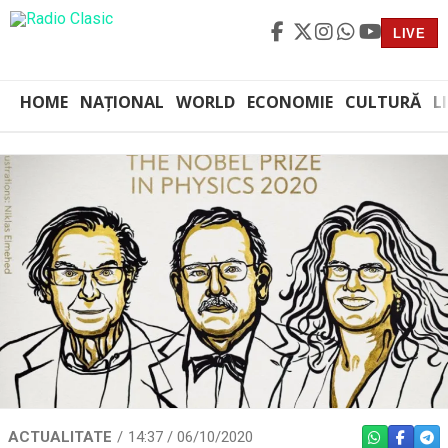
LIVE
HOME
NAȚIONAL
WORLD
ECONOMIE
CULTURĂ
L
ACTUALITATE
14:37 / 06/10/2020
WHATSAPP
FACEBO
TEL