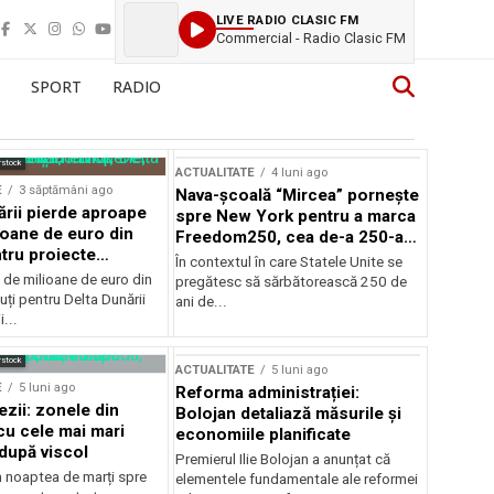
LIVE RADIO CLASIC FM
Commercial - Radio Clasic FM
SPORT
RADIO
rstock
ACTUALITATE
4 luni ago
E
3 săptămâni ago
Nava-școală “Mircea” pornește
ării pierde aproape
spre New York pentru a marca
ioane de euro din
Freedom250, cea de-a 250-a
tru proiecte
aniversare a Statelor Unite
În contextul în care Statele Unite se
de milioane de euro din
pregătesc să sărbătorească 250 de
ți pentru Delta Dunării
ani de...
...
rstock
ACTUALITATE
5 luni ago
E
5 luni ago
Reforma administrației:
ezii: zonele din
Bolojan detaliază măsurile și
u cele mai mari
economiile planificate
după viscol
Premierul Ilie Bolojan a anunțat că
n noaptea de marți spre
elementele fundamentale ale reformei