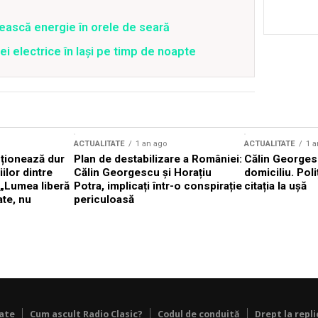
ească energie în orele de seară
ei electrice în Iași pe timp de noapte
ACTUALITATE
1 an ago
ACTUALITATE
1 a
cționează dur
Plan de destabilizare a României:
Călin Georgesc
ilor dintre
Călin Georgescu și Horațiu
domiciliu. Poli
 „Lumea liberă
Potra, implicați într-o conspirație
citația la ușă
ate, nu
periculoasă
tate
Cum ascult Radio Clasic?
Codul de conduită
Drept la repli