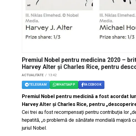
Premiul Nobel pentru medicina 2020 – bri
Harvey Alter și Charles Rice, pentru desco
ACTUALITATE
13:42
TELEGRAM
WHATSAPP
FACEBOOK
Premiul Nobel pentru medicină a fost acordat lun
Harvey Alter și Charles Rice, pentru „descoperire
Cei trei au fost recompensați pentru contribuția lor „
hepatită, „o problemă de sănătate mondială majoră car
juriul Nobel.