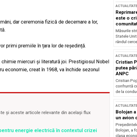
ACTUALITAT
Reprimare
este o cri
mâni, dar ceremonia fizică de decernare a lor,
comunitate
tă.
Măsurile stri
Statele Unit
rândul cerce
or primi premiile în țara lor de reședință.
ACTUALITAT
chimie miercuri și literatură joi. Prestigiosul Nobel
Cristian 
putea păr
tru economie, creat în 1968, va închide sezonul
ANPC
Cristian Po
confruntă cu
de la conduc
ACTUALITAT
Bolojan a
 și aceste articole relevante din același flux
un avion d
Președintele
entru energie electrică în contextul crizei
Bolojan, a f
clasa econom