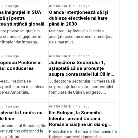
E
1 an ago
ACTUALITATE
1 an ago
a imigrației în SUA
Olanda intenționează să își
ză și pentru
dubleze efectivele militare
a științifică globală
până în 2030
cte privind imigrația în
Ministerul Apărării din Olanda a
e stârnesc îngrijorare în
anunțat recent un obiectiv ambițios
tătorilor din întreaga...
de a mai mult...
E
1 an ago
ACTUALITATE
1 an ago
Popescu Piedone ar
Judecătoria Sectorului 1,
ăsi conducerea
așteptată să se pronunțe
asupra contestației lui Călin
Georgescu privind controlul
pescu Piedone se
Judecătoria Sectorului 1 urmează să
judiciar
 posibilitatea de a pleca
se pronunțe luni asupra contestației
erea Autorității...
formulate de Călin Georgescu...
E
1 an ago
ACTUALITATE
1 an ago
 plecat la Londra cu
Ilie Bolojan, la Summitul
e linie
liderilor privind Ucraina:
România susține un dialog
 interimar al României, Ilie
transatlantic pentru securitate
ost surprins călătorind la
Președintele interimar al României, Ilie
și stabilitate
ic într-un...
Bolojan, participă duminică la