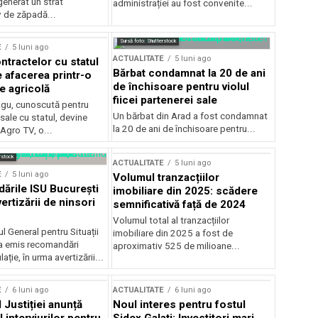
generat un strat
administrației au fost convenite...
v de zăpadă...
Sursă foto: Shutterstock
E
5 luni ago
ACTUALITATE
5 luni ago
ntractelor cu statul
Bărbat condamnat la 20 de ani
e afacerea printr-o
de închisoare pentru violul
e agricolă
fiicei partenerei sale
gu, cunoscută pentru
Un bărbat din Arad a fost condamnat
sale cu statul, devine
la 20 de ani de închisoare pentru...
 Agro TV, o...
rstock
ACTUALITATE
5 luni ago
E
5 luni ago
Volumul tranzacțiilor
rile ISU București
imobiliare din 2025: scădere
ertizării de ninsori
semnificativă față de 2024
Volumul total al tranzacțiilor
l General pentru Situații
imobiliare din 2025 a fost de
a emis recomandări
aproximativ 525 de milioane...
ție, în urma avertizării...
E
6 luni ago
ACTUALITATE
6 luni ago
 Justiției anunță
Noul interes pentru fostul