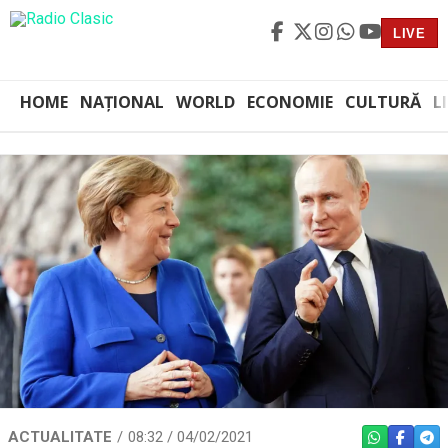
LIVE
HOME
NAȚIONAL
WORLD
ECONOMIE
CULTURĂ
L
ACTUALITATE
08:32 / 04/02/2021
WHATSAPP
FACEBO
TEL