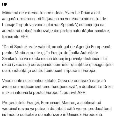
UE
Ministrul de externe francez Jean-Yves Le Drian a dat
asigurări, miercuri, că în ţara sa nu vor exista niciun fel de
blocaje împotriva vaccinului rus Sputnik V, cu condiţia ca
acesta să obţină autorizaţie din partea autorităţilor sanitare,
transmite EFE.
”Dacă Sputnik este validat, omologat de Agenţia Europeană
pentru Medicamente şi, în Franţa, de Înalta Autoritate
Sanitară, nu va exista niciun blocaj în privinţa distribuirii lui,
dacă (vaccinul) corespunde normelor ştiinţifice şi exigenţelor
de rezistenţă şi control care sunt impuse în Europa.
Vaccinurile nu au naţionalitate. Ceea ce contează este să
avem un medicament care funcţionează”, a declarat Le Drian
într-un interviu la postul Europe 1, potrivit AFP.
Preşedintele Franţei, Emmanuel Macron, a subliniat că
vaccinul rus nu va putea fi distribuit câtă vreme producătorul
nu face o solicitare de autorizare în Uniunea Europeană.