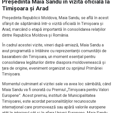
Președinta Maia Sandu în vizită oficială la
Timișoara și Arad
Președinta Republicii Moldova, Maia Sandu, se află în acest
sfârșit de săptămână într-o vizită oficială în Timișoara și
Arad, marcând o etapă importantă în consolidarea relațiilor
dintre Republica Moldova și România.
În cadrul acestei vizite, vineri după-amiază, Maia Sandu a
avut programată o întâlnire cu reprezentanții comunității de
basarabeni din Timișoara, un moment esențial pentru
consolidarea legăturilor dintre diaspora moldovenească și
țara de origine, eveniment organizat cu sprijinul Primăriei
Timișoara.
Momentul culminant al vizitei sale va avea loc sâmbătă, când
Maia Sandu va fi onorată cu Premiul „Timișoara pentru Valori
Europene”. Acest premiu, instituit de Municipalitatea
Timișoarei, este acordat personalităților recunoscute
internațional care promovează sau apără valorile europene
atât în interiorul cât și în afara Uniunii Europene. Maia Sandu