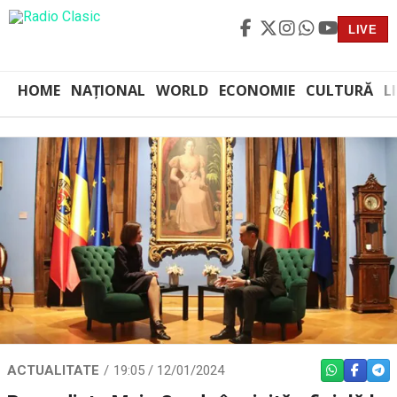
LIVE
HOME
NAȚIONAL
WORLD
ECONOMIE
CULTURĂ
L
ACTUALITATE
19:05 / 12/01/2024
WHATSAPP
FACEBO
TEL