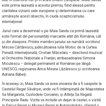
este prima laureată a acestui premiu, fiind aleasă pentru
claritatea viziunii sale europene și determinarea cu care
urmărește acest obiectiv, în ciuda scepticismului
internațional.
Juriul care a desemnat-o pe Maia Sandu ca primă laureată
este format din personalități marcante atât din România, cât
și din diaspora. Printre membrii juriului se numără scriitorul
Mircea Cărtărescu, judecătoarea Iulia Motoc de la Curtea
Penală Internațională, Cristian Măcelaru – directorul muzical
al Orchestrei Naționale a Franței, ambasadoarea Simona
Miculescu – delegat permanent al României pe lângă
UNESCO, regizoarea Anca Miruna Lăzărescu și scriitoarea
Adriana Babeți.
În aceeași zi, Maia Sandu va avea onoarea de a fi oaspete la
Castelul Regal Săvârșin, unde va fi întâmpinată de Majestatea
Sa Margareta, Custodele Coroanei, și Alteța Sa Regală
Principele Radu. Vizita va include un dejun la castel, o vizită
la Parcul Regal și Muzeul Regal al Automobilului, oferind o