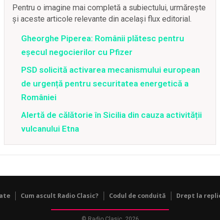
Pentru o imagine mai completă a subiectului, urmărește
și aceste articole relevante din același flux editorial.
Gheorghe Piperea: Românii plătesc pentru
eșecul negocierilor cu Pfizer
PSD solicită activarea mecanismului european
de urgență pentru securitatea energetică a
României
Alertă de călătorie în Sicilia din cauza activității
vulcanului Etna
tate
Cum ascult Radio Clasic?
Codul de conduită
Drept la repli
© Radio Clasic, 2026