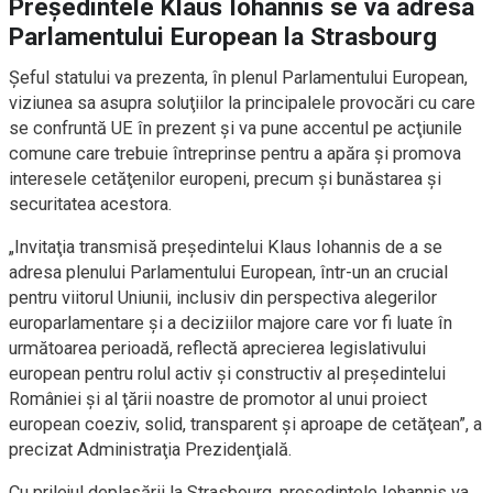
Preşedintele Klaus Iohannis se va adresa
Parlamentului European la Strasbourg
Şeful statului va prezenta, în plenul Parlamentului European,
viziunea sa asupra soluţiilor la principalele provocări cu care
se confruntă UE în prezent şi va pune accentul pe acţiunile
comune care trebuie întreprinse pentru a apăra şi promova
interesele cetăţenilor europeni, precum şi bunăstarea şi
securitatea acestora.
„Invitaţia transmisă preşedintelui Klaus Iohannis de a se
adresa plenului Parlamentului European, într-un an crucial
pentru viitorul Uniunii, inclusiv din perspectiva alegerilor
europarlamentare şi a deciziilor majore care vor fi luate în
următoarea perioadă, reflectă aprecierea legislativului
european pentru rolul activ şi constructiv al preşedintelui
României şi al ţării noastre de promotor al unui proiect
european coeziv, solid, transparent şi aproape de cetăţean”, a
precizat Administraţia Prezidenţială.
Cu prilejul deplasării la Strasbourg, preşedintele Iohannis va