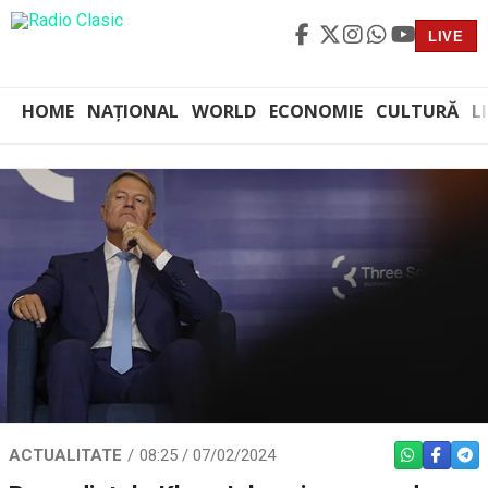
LIVE
HOME
NAȚIONAL
WORLD
ECONOMIE
CULTURĂ
L
ACTUALITATE
08:25 / 07/02/2024
WHATSAPP
FACEBO
TEL