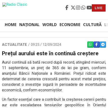
LIVE
HOME
NAȚIONAL
WORLD
ECONOMIE
CULTURĂ
L
ACTUALITATE
09:25 / 12/09/2024
WHATSAPP
FACEBO
TEL
Prețul aurului este în continuă creștere
Aurul continuă să bată record după record, atingând miercuri,
11 septembrie, un preț de 365 de lei pe gram, conform
anunțului Băncii Naționale a României. Prețul ridicat este
determinat de cererea crescută pentru acest metal prețios,
considerat o investiție sigură în perioadele de incertitudine
economică, conform economiștilor.
Un factor esențial care a contribuit la creșterea cererii pentru
aur este escaladarea tensiunilor geopolitice în Orientul