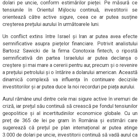
dolari pe uncie, conform estimărilor pieței. Pe măsură ce
tensiunile în Orientul Mijlociu continuă, investitorii se
orientează către active sigure, ceea ce ar putea susține
creșterea prețului aurului în următoarele luni.
Un conflict extins între Israel și Iran ar putea avea efecte
semnificative asupra piețelor financiare. Potrivit analistului
Bartosz Sawicki de la firma Conotoxia fintech, o ripostă
semnificativă din partea Israelului ar putea declanșa o
creștere și mai mare a cererii pentru aur, precum și o revenire
a prețului petrolului și o întărire a dolarului american. Această
dinamică complexă va influența în continuare deciziile
investitorilor și ar putea duce la noi recorduri pe piața aurului.
Aurul rămâne unul dintre cele mai sigure active în vremuri de
criză, iar prețul său continuă să crească pe fondul tensiunilor
geopolitice și al incertitudinilor economice globale. Cu un
preț de 365 de lei pe gram în România și estimări care
sugerează că prețul pe plan internațional ar putea atinge
3.000 de dolari pe uncie, investitorii continuă să vadă aurul ca