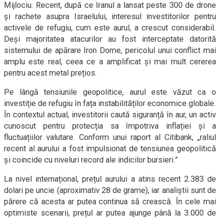
Mijlociu. Recent, după ce Iranul a lansat peste 300 de drone
și rachete asupra Israelului, interesul investitorilor pentru
activele de refugiu, cum este aurul, a crescut considerabil.
Deși majoritatea atacurilor au fost interceptate datorită
sistemului de apărare Iron Dome, pericolul unui conflict mai
amplu este real, ceea ce a amplificat și mai mult cererea
pentru acest metal prețios.
Pe lângă tensiunile geopolitice, aurul este văzut ca o
investiție de refugiu în fața instabilităților economice globale.
În contextul actual, investitorii caută siguranță în aur, un activ
cunoscut pentru protecția sa împotriva inflației și a
fluctuațiilor valutare. Conform unui raport al Citibank, „raliul
recent al aurului a fost impulsionat de tensiunea geopolitică
și coincide cu niveluri record ale indicilor bursieri.”
La nivel internațional, prețul aurului a atins recent 2.383 de
dolari pe uncie (aproximativ 28 de grame), iar analiștii sunt de
părere că acesta ar putea continua să crească. În cele mai
optimiste scenarii, prețul ar putea ajunge până la 3.000 de