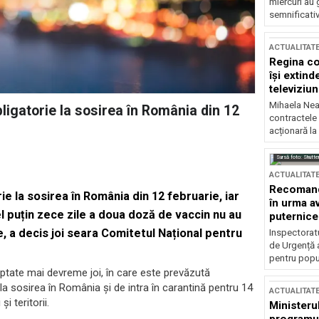
miercuri au 
semnificati
ACTUALITAT
Regina co
își extind
televiziun
Mihaela Nea
ligatorie la sosirea în România din 12
contractele 
acționară la
Sursă foto: Shutte
ACTUALITAT
Recomandă
e la sosirea în România din 12 februarie, iar
în urma av
el puțin zece zile a doua doză de vaccin nu au
puternice
e, a decis joi seara Comitetul Național pentru
Inspectoratu
de Urgență 
pentru popula
tate mai devreme joi, în care este prevăzută
la sosirea în România și de intra în carantină pentru 14
ACTUALITAT
i teritorii.
Ministerul