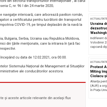
orii din sectorul transporturilor internaţionale“, al cărui
seria C, nr. 96 I din 24 martie 2020;
e navigaţie interioară, care arborează pavilion român,
ACTUALITAT
atori a certificatului pentru lucrătorii din transportul
Ucraina d
împotriva COVID-19, pe timpul deplasării de la navă la
dezastruo
Washingto
incertitud
aria, Bulgaria, Serbia, Ucraina sau Republica Moldova,
Indiferent d
Volodimir Ze
ci din ţările menţionate, care la intrarea în ţară fac
capcană dip
respectivi.
are începând cu data de 12.02.2021, ora 00.00.
ACTUALITAT
elor Sistemului Național de Management al Situațiilor
Protest A
dministrative ale conducătorilor acestora.
Miting îm
Ciolacu ș
Victoriei
Alianța pen
(AUR) a org
în Piața Univ
 și aceste articole relevante din același flux