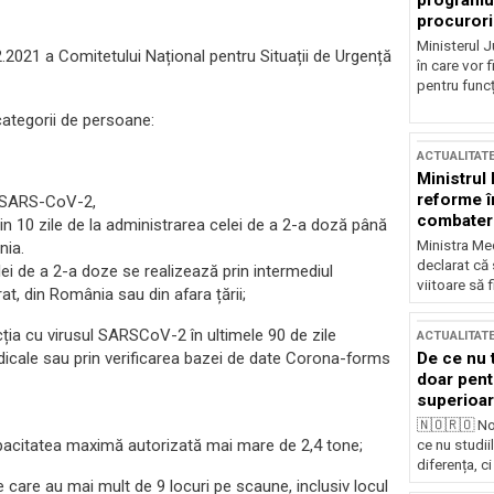
programul
procurori
Ministerul Ju
2.2021 a Comitetului Național pentru Situații de Urgență
în care vor f
pentru funcți
categorii de persoane:
ACTUALITAT
Ministrul
reforme î
i SARS-CoV-2,
combaterea
țin 10 zile de la administrarea celei de a 2-a doză până
Ministra Med
nia.
declarat că
elei de a 2-a doze se realizează prin intermediul
viitoare să 
t, din România sau din afara țării;
cția cu virusul SARSCoV-2 în ultimele 90 de zile
ACTUALITAT
edicale sau prin verificarea bazei de date Corona-forms
De ce nu 
doar pentr
superioar
🇳🇴🇷🇴 No
pacitatea maximă autorizată mai mare de 2,4 tone;
ce nu studii
diferența, ci
 care au mai mult de 9 locuri pe scaune, inclusiv locul