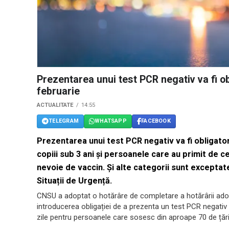
Prezentarea unui test PCR negativ va fi ob
februarie
ACTUALITATE
14:55
TELEGRAM
WHATSAPP
FACEBOOK
Prezentarea unui test PCR negativ va fi obligatori
copiii sub 3 ani și persoanele care au primit de c
nevoie de vaccin. Și alte categorii sunt exceptat
Situații de Urgență.
CNSU a adoptat o hotărâre de completare a hotărârii adop
introducerea obligației de a prezenta un test PCR negativ 
zile pentru persoanele care sosesc din aproape 70 de țări ș