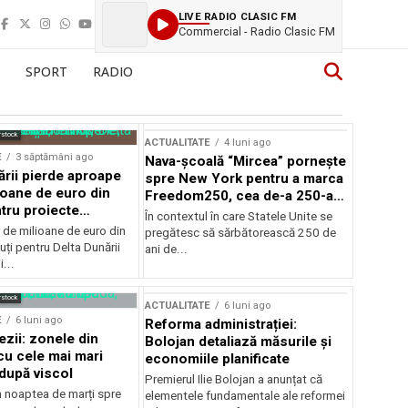
LIVE RADIO CLASIC FM
Commercial - Radio Clasic FM
SPORT
RADIO
rstock
ACTUALITATE
4 luni ago
E
3 săptămâni ago
Nava-școală “Mircea” pornește
ării pierde aproape
spre New York pentru a marca
ioane de euro din
Freedom250, cea de-a 250-a
tru proiecte
aniversare a Statelor Unite
În contextul în care Statele Unite se
de milioane de euro din
pregătesc să sărbătorească 250 de
ți pentru Delta Dunării
ani de...
...
rstock
ACTUALITATE
6 luni ago
E
6 luni ago
Reforma administrației:
ezii: zonele din
Bolojan detaliază măsurile și
u cele mai mari
economiile planificate
după viscol
Premierul Ilie Bolojan a anunțat că
n noaptea de marți spre
elementele fundamentale ale reformei