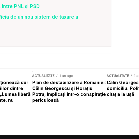
 între PNL și PSD
ficia de un nou sistem de taxare a
ACTUALITATE
1 an ago
ACTUALITATE
1 a
cționează dur
Plan de destabilizare a României:
Călin Georgesc
ilor dintre
Călin Georgescu și Horațiu
domiciliu. Poli
 „Lumea liberă
Potra, implicați într-o conspirație
citația la ușă
ate, nu
periculoasă