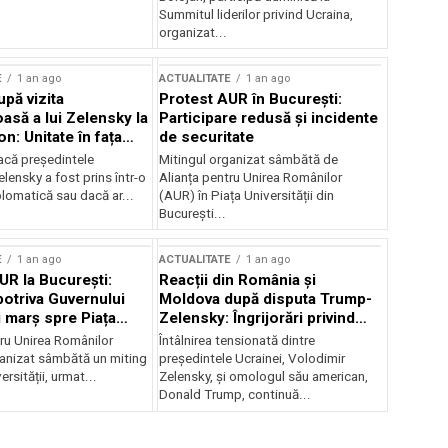
Summitul liderilor privind Ucraina,
organizat...
E
1 an ago
ACTUALITATE
1 an ago
upă vizita
Protest AUR în București:
asă a lui Zelensky la
Participare redusă și incidente
n: Unitate în fața
de securitate
inii
acă președintele
Mitingul organizat sâmbătă de
lensky a fost prins într-o
Alianța pentru Unirea Românilor
lomatică sau dacă ar...
(AUR) în Piața Universității din
București...
E
1 an ago
ACTUALITATE
1 an ago
UR la București:
Reacții din România și
potriva Guvernului
Moldova după disputa Trump-
i marș spre Piața
Zelensky: Îngrijorări privind
securitatea regională
tru Unirea Românilor
Întâlnirea tensionată dintre
anizat sâmbătă un miting
președintele Ucrainei, Volodimir
ersității, urmat...
Zelensky, și omologul său american,
Donald Trump, continuă...