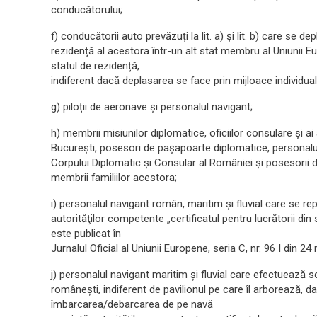
conducătorului;
f) conducătorii auto prevăzuți la lit. a) şi lit. b) care se d
rezidență al acestora într-un alt stat membru al Uniunii Eu
statul de rezidență,
indiferent dacă deplasarea se face prin mijloace individual
g) piloții de aeronave şi personalul navigant;
h) membrii misiunilor diplomatice, oficiilor consulare şi a
București, posesori de paşapoarte diplomatice, personalu
Corpului Diplomatic şi Consular al României şi posesorii 
membrii familiilor acestora;
i) personalul navigant român, maritim şi fluvial care se rep
autorităţilor competente „certificatul pentru lucrătorii din 
este publicat în
Jurnalul Oficial al Uniunii Europene, seria C, nr. 96 I din 24
j) personalul navigant maritim şi fluvial care efectuează sc
româneşti, indiferent de pavilionul pe care îl arborează, da
îmbarcarea/debarcarea de pe navă