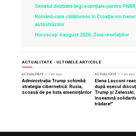
Senatul dezbate legi esențiale pentru PNRR,
Românii care călătoresc în Croația vor bene
autostrăzilor
Horoscop 4 august 2026. Ziua revelațiilor
ACTUALITATE - ULTIMELE ARTICOLE
ACTUALITATE
1 an ago
ACTUALITATE
1 an ago
Administrația Trump schimbă
Elena Lasconi rea
strategia cibernetică: Rusia,
după eșecul discuți
scoasă de pe lista amenințărilor
Trump și Zelenski:
înseamnă solidarit
trădare!”