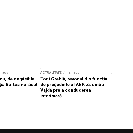
n ago
ACTUALITATE
1 an ago
ACTUALITATE
u, de negăsit la
Toni Greblă, revocat din funcția
Ilie Boloj
ția Buftea i-a lăsat
de președinte al AEP. Zsombor
alegerilor
Vajda preia conducerea
constituți
interimară
concentră
viitoarelo