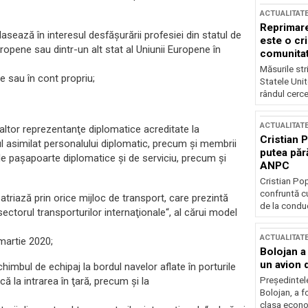
ACTUALITAT
Reprimare
eplasează în interesul desfășurării profesiei din statul de
este o cri
ropene sau dintr-un alt stat al Uniunii Europene în
comunitate
Măsurile stri
e sau în cont propriu;
Statele Unit
rândul cerce
ACTUALITAT
i altor reprezentanţe diplomatice acreditate la
Cristian 
l asimilat personalului diplomatic, precum şi membrii
putea păr
de paşapoarte diplomatice şi de serviciu, precum şi
ANPC
Cristian Po
confruntă cu
atriază prin orice mijloc de transport, care prezintă
de la conduc
sectorul transporturilor internaţionale“, al cărui model
ACTUALITAT
 martie 2020;
Bolojan a
un avion d
himbul de echipaj la bordul navelor aflate în porturile
că la intrarea în ţară, precum şi la
Președintele
Bolojan, a f
clasa econom