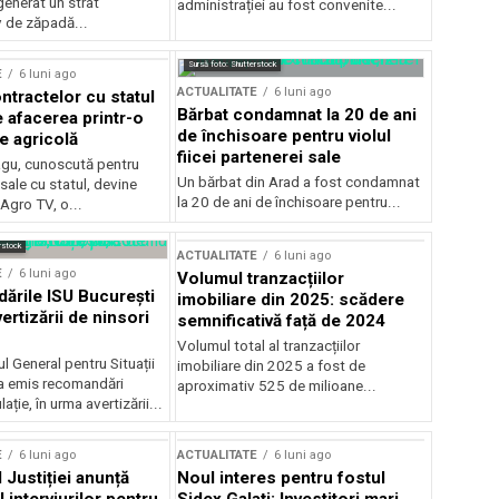
generat un strat
administrației au fost convenite...
v de zăpadă...
Sursă foto: Shutterstock
E
6 luni ago
ACTUALITATE
6 luni ago
ntractelor cu statul
Bărbat condamnat la 20 de ani
e afacerea printr-o
de închisoare pentru violul
e agricolă
fiicei partenerei sale
gu, cunoscută pentru
Un bărbat din Arad a fost condamnat
sale cu statul, devine
la 20 de ani de închisoare pentru...
 Agro TV, o...
rstock
ACTUALITATE
6 luni ago
E
6 luni ago
Volumul tranzacțiilor
rile ISU București
imobiliare din 2025: scădere
ertizării de ninsori
semnificativă față de 2024
Volumul total al tranzacțiilor
l General pentru Situații
imobiliare din 2025 a fost de
a emis recomandări
aproximativ 525 de milioane...
ție, în urma avertizării...
E
6 luni ago
ACTUALITATE
6 luni ago
 Justiției anunță
Noul interes pentru fostul