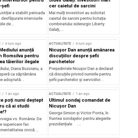
 interviurilor pentru
Sidex Galați: Investitori mari
-șefi
cer caietul de sarcini
stiției a stabilit perioada
Mai mulți investitori au solicitat
i desfășurate interviurile
caietul de sarcini pentru licitația
ile de...
combinatului siderurgic Liberty
Galați,...
E
6 luni ago
ACTUALITATE
6 luni ago
 Mediului anunță
Nicușor Dan anunță amânarea
n Romsilva pentru
discuțiilor despre șefii
 tăierilor ilegale
parchetelor
iului, Diana Buzoianu, a
Președintele Nicușor Dan a declarat
 speră ca săptămâna
că discuțiile privind numirile pentru
fie adoptată...
șefii parchetelor și serviciilor...
E
1 an ago
ACTUALITATE
1 an ago
te poți numi deștept
Ultimul sondaj comandat de
u că ai studii
Nicușor Dan
e!?
George Simion și Victor Ponta, în
fruntea sondajelor pentru alegerile
rvegia vs. România: De
prezidențiale ...
le superioare fac
 mentalitatea civică...