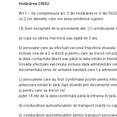
Hotărârea CNSU
:
Art.1 – Se completează art. 2 din Hotărârea nr. 6 din 04.0
cu 2 noi alineate, care vor avea următorul cuprins:
(4) Sunt exceptate de la prevederile alin. (1) următoarele 
a) copii cu vârsta mai mică sau egală de 3 ani;
b) persoane care au efectuat vaccinul împotriva virusulu
inclusiv cea de a 2-a doză și pentru care au trecut cel pu
la data contactului direct sau până la data intrării în Româ
Dovada efectuării vaccinului, inclusiv data administrării c
documentului emis de unitatea sanitară care l-a administra
c) persoanele care au fost confirmate pozitiv pentru infe
anterioare intrării în țară, fapt dovedit prin documente m
și pentru care au trecut cel
puțin 14 zile de la data confirmării până la intrarea în țară;
d) conducătorii autovehiculelor de transport marfă cu ca
e) conducătorii autovehiculelor pentru transport persoane