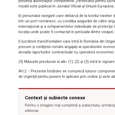
prezintă autorităţilor competente „certificatul pentru lucrăt
model este publicat în Jurnalul Oficial al Uniunii Europene, 
k) personalul navigant care debarcă de la bordul navelor d
într-un port românesc, cu condiţia asigurării de către angaj
internaţional şi a echipamentelor individuale de protecţie 
locaţia unde poate fi contactat în perioada dintre voiajuri;
l) lucrătorii transfrontalieri care intră în România din Ung
precum şi cetăţenii români angajaţi ai operatorilor economi
dovada raporturilor contractuale cu operatorii economici 
(5) Măsurile prevăzute la alin. (1), (2) și (3) intră în vigo
Art.2 – Prezenta hotărâre se comunică tuturor component
de Urgență pentru punere în aplicare prin ordine și acte a
Context și subiecte conexe
Pentru o imagine mai completă a subiectului, urmărește
editorial.