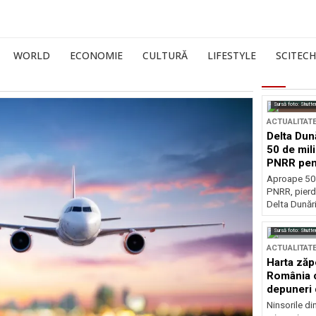
WORLD
ECONOMIE
CULTURĂ
LIFESTYLE
SCITECH
Sursă foto: Shutte
ACTUALITAT
Delta Dun
50 de mil
PNRR pen
esențiale
Aproape 50 
PNRR, pierdu
Delta Dunării
Sursă foto: Shutte
ACTUALITAT
Harta zăp
România c
depuneri 
Ninsorile di