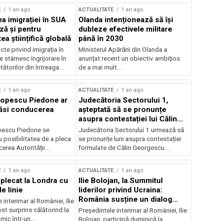
E
1 an ago
ACTUALITATE
1 an ago
a imigrației în SUA
Olanda intenționează să își
ză și pentru
dubleze efectivele militare
a științifică globală
până în 2030
cte privind imigrația în
Ministerul Apărării din Olanda a
e stârnesc îngrijorare în
anunțat recent un obiectiv ambițios
tătorilor din întreaga...
de a mai mult...
E
1 an ago
ACTUALITATE
1 an ago
Popescu Piedone ar
Judecătoria Sectorului 1,
ăsi conducerea
așteptată să se pronunțe
asupra contestației lui Călin
Georgescu privind controlul
pescu Piedone se
Judecătoria Sectorului 1 urmează să
judiciar
 posibilitatea de a pleca
se pronunțe luni asupra contestației
erea Autorității...
formulate de Călin Georgescu...
E
1 an ago
ACTUALITATE
1 an ago
 plecat la Londra cu
Ilie Bolojan, la Summitul
e linie
liderilor privind Ucraina:
România susține un dialog
 interimar al României, Ilie
transatlantic pentru securitate
ost surprins călătorind la
Președintele interimar al României, Ilie
și stabilitate
ic într-un...
Bolojan, participă duminică la