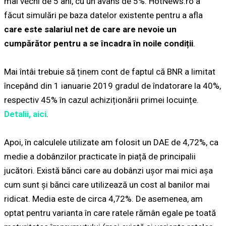
mai vechi de 5 ani, cu un avans de 5%. HotNews.ro a
făcut simulări pe baza datelor existente pentru a afla
care este salariul net de care are nevoie un
cumpărător pentru a se încadra în noile condiții
.
Mai întâi trebuie să ținem cont de faptul că BNR a limitat
începând din 1 ianuarie 2019 gradul de îndatorare la 40%,
respectiv 45% în cazul achiziționării primei locuințe.
Detalii, aici
.
Apoi, în calculele utilizate am folosit un DAE de 4,72%, ca
medie a dobânzilor practicate în piață de principalii
jucători. Există bănci care au dobânzi ușor mai mici așa
cum sunt și bănci care utilizează un cost al banilor mai
ridicat. Media este de circa 4,72%. De asemenea, am
optat pentru varianta în care ratele rămân egale pe toată