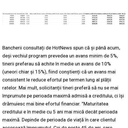
Bancherii consultați de HotNews spun că și până acum,
deși vechiul program prevedea un avans minim de 5%,
tinerii preferau să achite în medie un avans de 10%
(uneori chiar și 15%), fiind conștienți că un avans mai
consistent le reduce efortul pe termen lung al plății
ratelor. Mai mult, solicitanții tineri preferă să nu se mai
împrumute pe perioada maximă admisă a creditului, ci își
drămuiesc mai bine efortul financiar. ”Maturitatea
creditului e în medie cu 5 ani mai mică decât perioada
maximă. Depinde de perioada de viață în care clientul
accesează împrumutul. Cei de peste 45 de ani, care