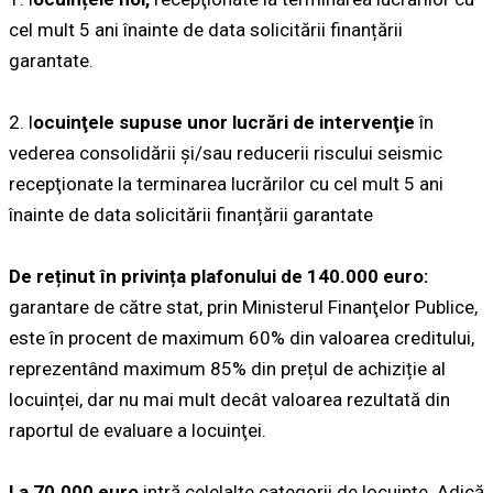
cel mult 5 ani înainte de data solicitării finanțării
garantate.
2. l
ocuinţele supuse unor lucrări de intervenţie
în
vederea consolidării şi/sau reducerii riscului seismic
recepţionate la terminarea lucrărilor cu cel mult 5 ani
înainte de data solicitării finanțării garantate
De reținut în privința plafonului de 140.000 euro:
garantare de către stat, prin Ministerul Finanţelor Publice,
este în procent de maximum 60% din valoarea creditului,
reprezentând maximum 85% din prețul de achiziție al
locuinței, dar nu mai mult decât valoarea rezultată din
raportul de evaluare a locuinţei.
La 70.000 euro
intră celelalte categorii de locuințe. Adică