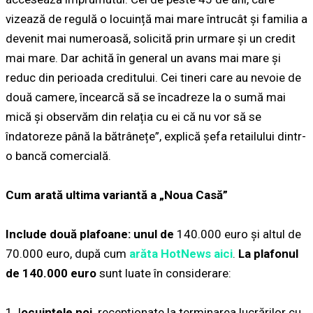
vizează de regulă o locuință mai mare întrucât și familia a
devenit mai numeroasă, solicită prin urmare și un credit
mai mare. Dar achită în general un avans mai mare și
reduc din perioada creditului. Cei tineri care au nevoie de
două camere, încearcă să se încadreze la o sumă mai
mică și observăm din relația cu ei că nu vor să se
îndatoreze până la bătrânețe”, explică șefa retailului dintr-
o bancă comercială.
Cum arată ultima variantă a „Noua Casă”
Include două plafoane: unul de
140.000 euro și altul de
70.000 euro, după cum
arăta HotNews aici
.
La plafonul
de 140.000 euro
sunt luate în considerare:
1. l
ocuințele noi,
recepţionate la terminarea lucrărilor cu