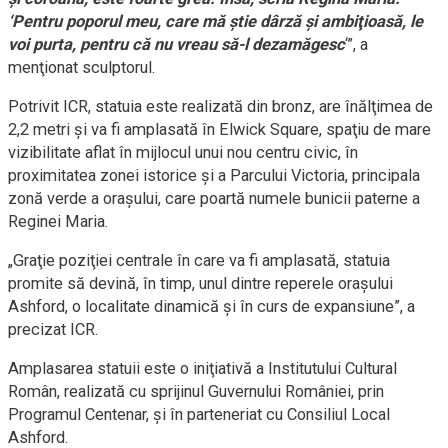
‘Pentru poporul meu, care mă ştie dârză şi ambiţioasă, le
voi purta, pentru că nu vreau să-l dezamăgesc
‘”, a
menţionat sculptorul.
Potrivit ICR, statuia este realizată din bronz, are înălţimea de
2,2 metri şi va fi amplasată în Elwick Square, spaţiu de mare
vizibilitate aflat în mijlocul unui nou centru civic, în
proximitatea zonei istorice şi a Parcului Victoria, principala
zonă verde a oraşului, care poartă numele bunicii paterne a
Reginei Maria.
„Graţie poziţiei centrale în care va fi amplasată, statuia
promite să devină, în timp, unul dintre reperele oraşului
Ashford, o localitate dinamică şi în curs de expansiune”, a
precizat ICR.
Amplasarea statuii este o iniţiativă a Institutului Cultural
Român, realizată cu sprijinul Guvernului României, prin
Programul Centenar, şi în parteneriat cu Consiliul Local
Ashford.