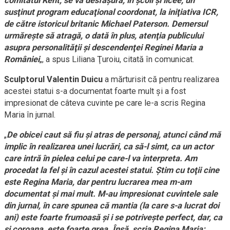
comitatul Kent, se va desfăşura, în şcoli şi licee, un
susţinut program educaţional coordonat, la iniţiativa ICR,
de către istoricul britanic Michael Paterson. Demersul
urmăreşte să atragă, o dată în plus, atenţia publicului
asupra personalităţii şi descendenţei Reginei Maria a
României
„, a spus Liliana Ţuroiu, citată în comunicat.
Sculptorul Valentin Duicu
a mărturisit că pentru realizarea
acestei statui s-a documentat foarte mult şi a fost
impresionat de câteva cuvinte pe care le-a scris Regina
Maria în jurnal.
„
De obicei caut să fiu şi atras de personaj, atunci când mă
implic în realizarea unei lucrări, ca să-l simt, ca un actor
care intră în pielea celui pe care-l va interpreta. Am
procedat la fel şi în cazul acestei statui. Ştim cu toţii cine
este Regina Maria, dar pentru lucrarea mea m-am
documentat şi mai mult. M-au impresionat cuvintele sale
din jurnal, în care spunea că mantia (la care s-a lucrat doi
ani) este foarte frumoasă şi i se potriveşte perfect, dar, ca
şi coroana, este foarte grea. Însă, scria Regina Maria: