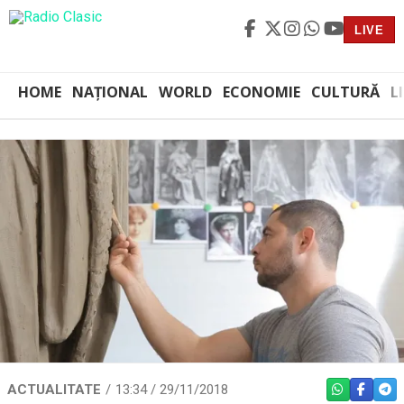
LIVE
HOME
NAȚIONAL
WORLD
ECONOMIE
CULTURĂ
L
ACTUALITATE
13:34 / 29/11/2018
WHATSAPP
FACEBO
TEL