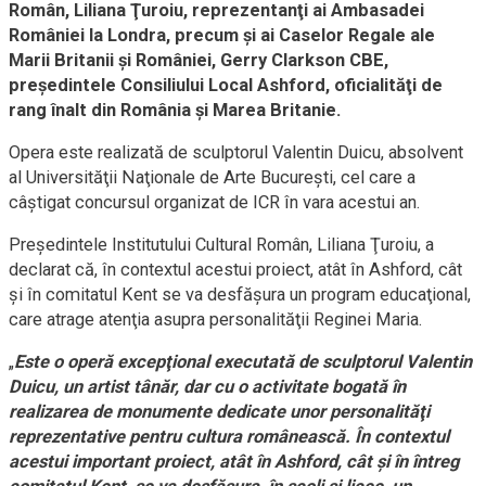
Român, Liliana Ţuroiu, reprezentanţi ai Ambasadei
României la Londra, precum şi ai Caselor Regale ale
Marii Britanii şi României, Gerry Clarkson CBE,
preşedintele Consiliului Local Ashford, oficialităţi de
rang înalt din România şi Marea Britanie.
Opera este realizată de sculptorul Valentin Duicu, absolvent
al Universităţii Naţionale de Arte Bucureşti, cel care a
câştigat concursul organizat de ICR în vara acestui an.
Preşedintele Institutului Cultural Român, Liliana Ţuroiu, a
declarat că, în contextul acestui proiect, atât în Ashford, cât
şi în comitatul Kent se va desfăşura un program educaţional,
care atrage atenţia asupra personalităţii Reginei Maria.
„
Este o operă excepţional executată de sculptorul Valentin
Duicu, un artist tânăr, dar cu o activitate bogată în
realizarea de monumente dedicate unor personalităţi
reprezentative pentru cultura românească. În contextul
acestui important proiect, atât în Ashford, cât şi în întreg