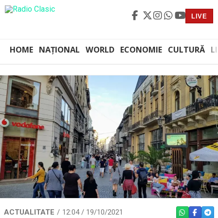
LIVE
HOME
NAȚIONAL
WORLD
ECONOMIE
CULTURĂ
L
ACTUALITATE
12:04 / 19/10/2021
WHATSAPP
FACEBO
TEL