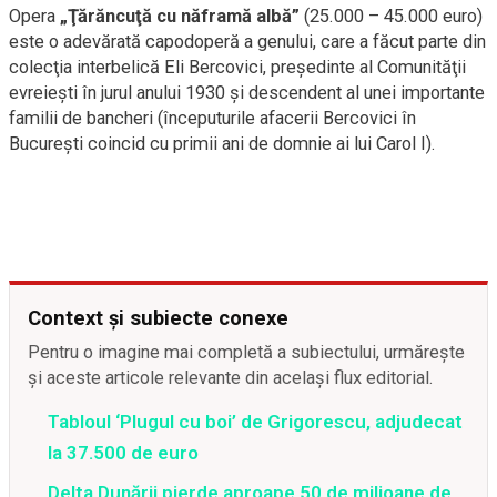
Opera
„Ţărăncuţă cu năframă albă”
(25.000 – 45.000 euro)
este o adevărată capodoperă a genului, care a făcut parte din
colecţia interbelică Eli Bercovici, preşedinte al Comunităţii
evreieşti în jurul anului 1930 şi descendent al unei importante
familii de bancheri (începuturile afacerii Bercovici în
Bucureşti coincid cu primii ani de domnie ai lui Carol I).
Context și subiecte conexe
Pentru o imagine mai completă a subiectului, urmărește
și aceste articole relevante din același flux editorial.
Tabloul ‘Plugul cu boi’ de Grigorescu, adjudecat
la 37.500 de euro
Delta Dunării pierde aproape 50 de milioane de