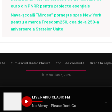
euro din PNRR pentru proiecte esențiale
Nava-școală “Mircea” pornește spre New York
pentru a marca Freedom250, cea de-a 250-a
aniversare a Statelor Unite
tate
Cum ascult Radio Clasic?
Codul de conduită
Drept la repli
© Radio Clasic, 2026
LIVE RADIO CLASIC FM
↓
No Mercy - Please Dont Go