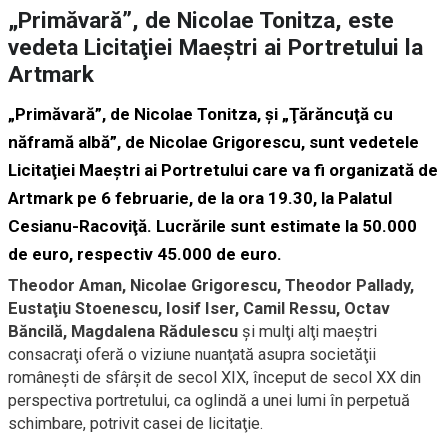
„Primăvară”, de Nicolae Tonitza, este
vedeta Licitaţiei Maeştri ai Portretului la
Artmark
„Primăvară”, de Nicolae Tonitza, şi „Ţărăncuţă cu
năframă albă”, de Nicolae Grigorescu, sunt vedetele
Licitaţiei Maeştri ai Portretului care va fi organizată de
Artmark pe 6 februarie, de la ora 19.30, la Palatul
Cesianu-Racoviţă. Lucrările sunt estimate la 50.000
de euro, respectiv 45.000 de euro.
Theodor Aman, Nicolae Grigorescu, Theodor Pallady,
Eustaţiu Stoenescu, Iosif Iser, Camil Ressu, Octav
Băncilă, Magdalena Rădulescu
şi mulţi alţi maeştri
consacraţi oferă o viziune nuanţată asupra societăţii
româneşti de sfârşit de secol XIX, început de secol XX din
perspectiva portretului, ca oglindă a unei lumi în perpetuă
schimbare, potrivit casei de licitaţie.