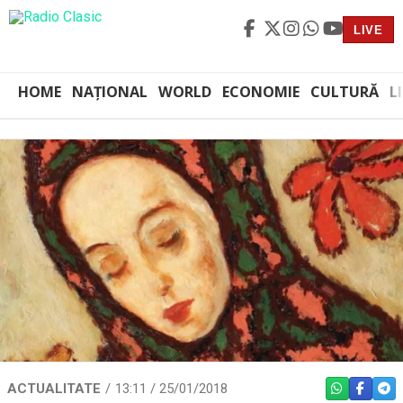
LIVE
HOME
NAȚIONAL
WORLD
ECONOMIE
CULTURĂ
L
ACTUALITATE
13:11 / 25/01/2018
WHATSAPP
FACEBO
TEL