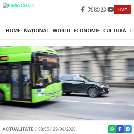
LIVE
HOME
NAȚIONAL
WORLD
ECONOMIE
CULTURĂ
L
ACTUALITATE
08:55 / 29/06/2020
WHATSAPP
FACEBO
TEL