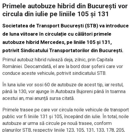
Primele autobuze hibrid din București vor
circula din iulie pe liniile 105 și 131
Societatea de Transport București (STB) va introduce
de luna viitoare în circulație cu călători primele
autobuze hibrid Mercedes, pe liniile 105 și 131,
potrivit Sindicatului Transportatorilor din București.
Primul autobuz hibrid rulează deja, zilnic, prin Capitala
României. Deocamdată, el are la bord doar șoferii care vor
conduce aceste vehicule, potrivit sindicatului STB.
În luna iulie vor sosi 60 de autobuze de acest tip, iar restul,
până la 130, vor ajunge în Autobaza Bujoreni până în toamna
acestui an, mai anunță sursa citată.
Primele trasee pe care vor circula noile vehicule de transport
public vor fi liniile 131 și 105, începând din iulie. În total, noile
autobuze ar urma să circule pe nouă trasee, conform
planurilor STB, respectiv liniile 123, 105, 131, 133, 178, 205,