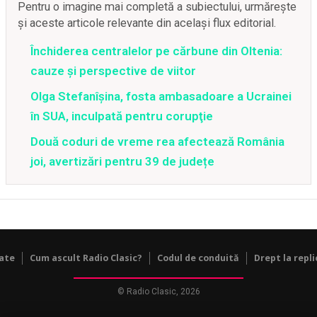
Pentru o imagine mai completă a subiectului, urmărește
și aceste articole relevante din același flux editorial.
Închiderea centralelor pe cărbune din Oltenia:
cauze și perspective de viitor
Olga Stefanîşina, fosta ambasadoare a Ucrainei
în SUA, inculpată pentru corupţie
Două coduri de vreme rea afectează România
joi, avertizări pentru 39 de județe
tate
Cum ascult Radio Clasic?
Codul de conduită
Drept la repli
© Radio Clasic, 2026