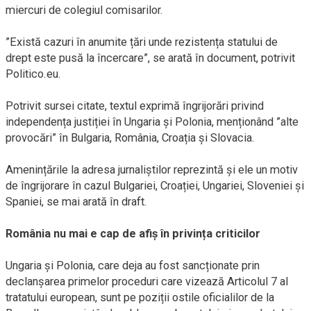
miercuri de colegiul comisarilor.
”Există cazuri în anumite țări unde rezistența statului de
drept este pusă la încercare”, se arată în document, potrivit
Politico.eu.
Potrivit sursei citate, textul exprimă îngrijorări privind
independența justiției în Ungaria și Polonia, menționând ”alte
provocări” în Bulgaria, România, Croația și Slovacia.
Amenințările la adresa jurnaliștilor reprezintă și ele un motiv
de îngrijorare în cazul Bulgariei, Croației, Ungariei, Sloveniei și
Spaniei, se mai arată în draft.
România nu mai e cap de afiș în privința criticilor
Ungaria și Polonia, care deja au fost sancționate prin
declanșarea primelor proceduri care vizează Articolul 7 al
tratatului european, sunt pe poziții ostile oficialilor de la