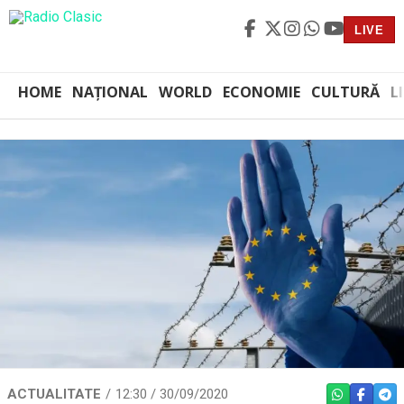
LIVE
HOME
NAȚIONAL
WORLD
ECONOMIE
CULTURĂ
L
ACTUALITATE
12:30 / 30/09/2020
WHATSAPP
FACEBO
TEL