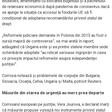
Bruxelles, amenințând cu blocarea bugetului și a pachetului
de relansare economică după pandemia de coronavirus dacă
se ajunge la situația ca accesul la fondurile UE să fi
condiționat de adoptarea recomandărilor privind statul de
drept.
„Reformele judiciare demarate în Polonia din 2015 au fost o
sursă majoră de controverse”, se mai arată în raport,
adăugând că Ungaria este și ea printre statele membre unde
schimbările adoptate ”au ridicat serioase îngrijorări în ceea
ce privește impactul refromelor asupra independenței
justiției”.
Comisia notează și problemele de corpuție din Bulgaria,
Slovacia, Croația, Cehia, Ungaria și Malta, potrivit Reuters.
Măsurile din starea de urgență au mers prea departe
Comisarul european pe justiție, Vera Jourova, a declarat marți
că măsurile propuse vizează noi instrumente privind statul