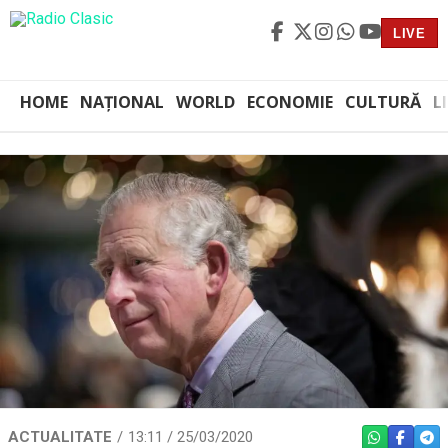
LIVE
HOME
NAȚIONAL
WORLD
ECONOMIE
CULTURĂ
L
ACTUALITATE
13:11 / 25/03/2020
WHATSAPP
FACEBO
TEL