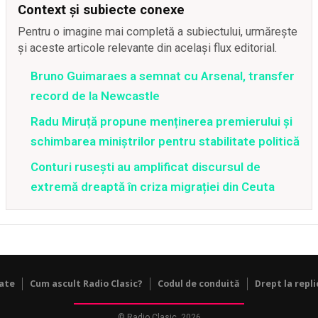
Context și subiecte conexe
Pentru o imagine mai completă a subiectului, urmărește
și aceste articole relevante din același flux editorial.
Bruno Guimaraes a semnat cu Arsenal, transfer
record de la Newcastle
Radu Miruță propune menținerea premierului și
schimbarea miniștrilor pentru stabilitate politică
Conturi rusești au amplificat discursul de
extremă dreaptă în criza migrației din Ceuta
tate
Cum ascult Radio Clasic?
Codul de conduită
Drept la repli
© Radio Clasic, 2026