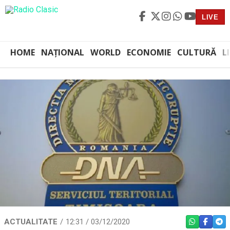
LIVE
HOME
NAȚIONAL
WORLD
ECONOMIE
CULTURĂ
L
ACTUALITATE
12:31 / 03/12/2020
WHATSAPP
FACEBO
TEL