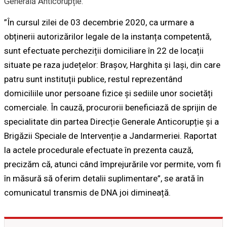
Generală Anticorupție.
”În cursul zilei de 03 decembrie 2020, ca urmare a
obținerii autorizărilor legale de la instanța competentă,
sunt efectuate percheziții domiciliare în 22 de locații
situate pe raza județelor: Brașov, Harghita și Iași, din care
patru sunt instituții publice, restul reprezentând
domiciliile unor persoane fizice și sediile unor societăți
comerciale. În cauză, procurorii beneficiază de sprijin de
specialitate din partea Direcție Generale Anticorupție și a
Brigăzii Speciale de Intervenție a Jandarmeriei. Raportat
la actele procedurale efectuate în prezenta cauză,
precizăm că, atunci când împrejurările vor permite, vom fi
în măsură să oferim detalii suplimentare”, se arată în
comunicatul transmis de DNA joi dimineață.