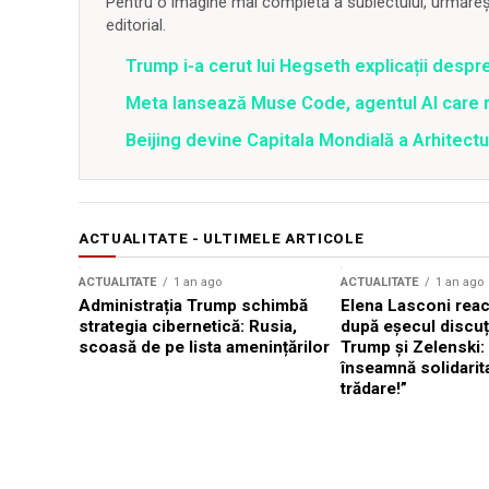
Pentru o imagine mai completă a subiectului, urmărește
editorial.
Trump i-a cerut lui Hegseth explicații despr
Meta lansează Muse Code, agentul AI care 
Beijing devine Capitala Mondială a Arhitectu
ACTUALITATE - ULTIMELE ARTICOLE
ACTUALITATE
1 an ago
ACTUALITATE
1 an ago
Administrația Trump schimbă
Elena Lasconi rea
strategia cibernetică: Rusia,
după eșecul discuți
scoasă de pe lista amenințărilor
Trump și Zelenski:
înseamnă solidarit
trădare!”