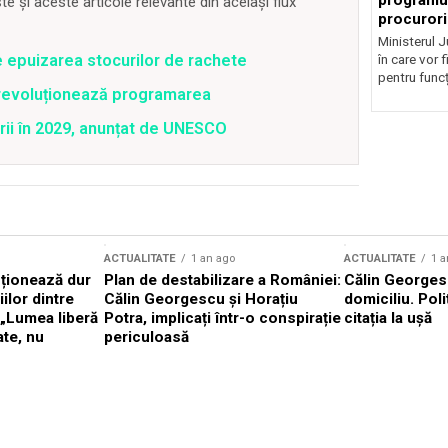
programul
 și aceste articole relevante din același flux
procurori
Ministerul Ju
e epuizarea stocurilor de rachete
în care vor f
pentru funcți
revoluționează programarea
rii în 2029, anunțat de UNESCO
ACTUALITATE
1 an ago
ACTUALITATE
1 a
cționează dur
Plan de destabilizare a României:
Călin Georgesc
ilor dintre
Călin Georgescu și Horațiu
domiciliu. Poli
 „Lumea liberă
Potra, implicați într-o conspirație
citația la ușă
ate, nu
periculoasă