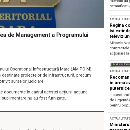
miercuri au 
semnificati
ACTUALITAT
Regina co
își extind
tatea de Management a Programului
televiziun
Mihaela Nea
contractele 
acționară la
Sursă foto: Shutte
ului Operational Infrastructură Mare (AM POIM) –
ACTUALITAT
e destinate proiectelor de infrastructură, precum
Recomandă
trivit surselor judiciare.
în urma av
puternice
te documente în cadrul acestei acțiuni, acțiune
Inspectoratu
ile suplimentare nu au fost furnizate.
de Urgență 
pentru popula
ACTUALITAT
Ministerul