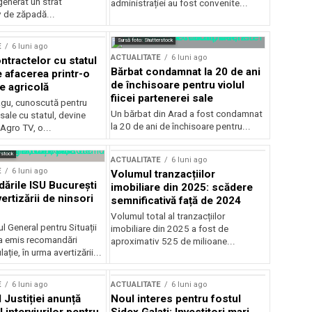
generat un strat
administrației au fost convenite...
v de zăpadă...
Sursă foto: Shutterstock
E
6 luni ago
ACTUALITATE
6 luni ago
ntractelor cu statul
Bărbat condamnat la 20 de ani
e afacerea printr-o
de închisoare pentru violul
e agricolă
fiicei partenerei sale
gu, cunoscută pentru
Un bărbat din Arad a fost condamnat
sale cu statul, devine
la 20 de ani de închisoare pentru...
 Agro TV, o...
rstock
ACTUALITATE
6 luni ago
E
6 luni ago
Volumul tranzacțiilor
rile ISU București
imobiliare din 2025: scădere
ertizării de ninsori
semnificativă față de 2024
Volumul total al tranzacțiilor
l General pentru Situații
imobiliare din 2025 a fost de
a emis recomandări
aproximativ 525 de milioane...
ție, în urma avertizării...
E
6 luni ago
ACTUALITATE
6 luni ago
 Justiției anunță
Noul interes pentru fostul