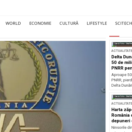
WORLD
ECONOMIE
CULTURĂ
LIFESTYLE
SCITECH
Sursă foto: Shutte
ACTUALITAT
Delta Dun
50 de mil
PNRR pen
esențiale
Aproape 50 
PNRR, pierdu
Delta Dunării
Sursă foto: Shutte
ACTUALITAT
Harta zăp
România c
depuneri 
Ninsorile di