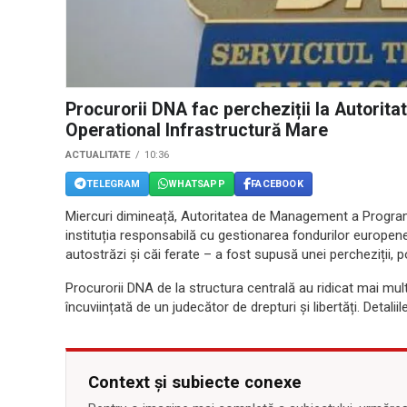
Procurorii DNA fac percheziții la Autori
Operational Infrastructură Mare
ACTUALITATE
10:36
TELEGRAM
WHATSAPP
FACEBOOK
Miercuri dimineață, Autoritatea de Management a Program
instituția responsabilă cu gestionarea fondurilor europen
autostrăzi și căi ferate – a fost supusă unei percheziții, po
Procurorii DNA de la structura centrală au ridicat mai mul
încuviințată de un judecător de drepturi și libertăți. Detali
Context și subiecte conexe