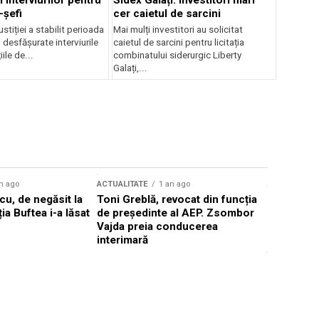
 interviurilor pentru
Sidex Galați: Investitori mari
-șefi
cer caietul de sarcini
stiției a stabilit perioada
Mai mulți investitori au solicitat
i desfășurate interviurile
caietul de sarcini pentru licitația
ile de...
combinatului siderurgic Liberty
Galați,...
n ago
ACTUALITATE
1 an ago
ACTUALITATE
u, de negăsit la
Toni Greblă, revocat din funcția
Ilie Boloj
ția Buftea i-a lăsat
de președinte al AEP. Zsombor
alegerilor
Vajda preia conducerea
constituți
interimară
concentră
viitoarelo