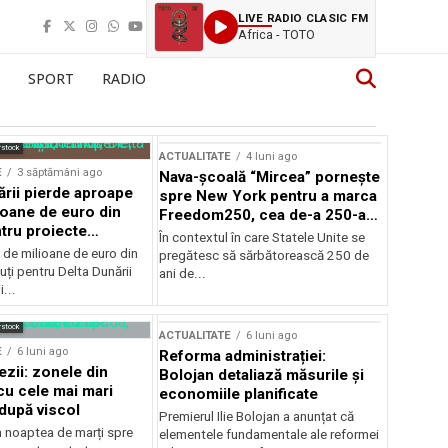
LIVE RADIO CLASIC FM
Africa - TOTO
SPORT
RADIO
rstock
ACTUALITATE
4 luni ago
E
3 săptămâni ago
Nava-școală “Mircea” pornește
ării pierde aproape
spre New York pentru a marca
ioane de euro din
Freedom250, cea de-a 250-a
tru proiecte
aniversare a Statelor Unite
În contextul în care Statele Unite se
de milioane de euro din
pregătesc să sărbătorească 250 de
ți pentru Delta Dunării
ani de...
...
rstock
ACTUALITATE
6 luni ago
E
6 luni ago
Reforma administrației:
ezii: zonele din
Bolojan detaliază măsurile și
u cele mai mari
economiile planificate
după viscol
Premierul Ilie Bolojan a anunțat că
n noaptea de marți spre
elementele fundamentale ale reformei