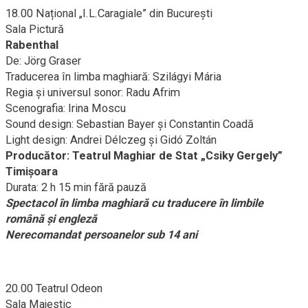
18.00 Național „I.L.Caragiale” din București
Sala Pictură
Rabenthal
De: Jörg Graser
Traducerea în limba maghiară: Szilágyi Mária
Regia și universul sonor: Radu Afrim
Scenografia: Irina Moscu
Sound design: Sebastian Bayer și Constantin Coadă
Light design: Andrei Délczeg și Gidó Zoltán
Producător: Teatrul Maghiar de Stat „Csiky Gergely”
Timișoara
Durata: 2 h 15 min fără pauză
Spectacol în limba maghiară cu traducere în limbile
română și engleză
Nerecomandat persoanelor sub 14 ani
20.00 Teatrul Odeon
Sala Majestic