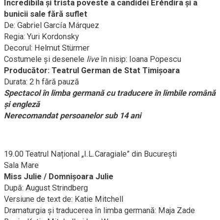
Incredibila și trista poveste a candidei Eréndira și a
bunicii sale fără suflet
De: Gabriel García Márquez
Regia: Yuri Kordonsky
Decorul: Helmut Stürmer
Costumele și desenele
live
în nisip: Ioana Popescu
Producător: Teatrul German de Stat Timișoara
Durata: 2 h fără pauză
Spectacol în limba germană cu traducere în limbile română
și engleză
Nerecomandat persoanelor sub 14 ani
19.00 Teatrul Național „I.L.Caragiale” din București
Sala Mare
Miss Julie / Domnișoara Julie
După: August Strindberg
Versiune de text de: Katie Mitchell
Dramaturgia și traducerea în limba germană: Maja Zade