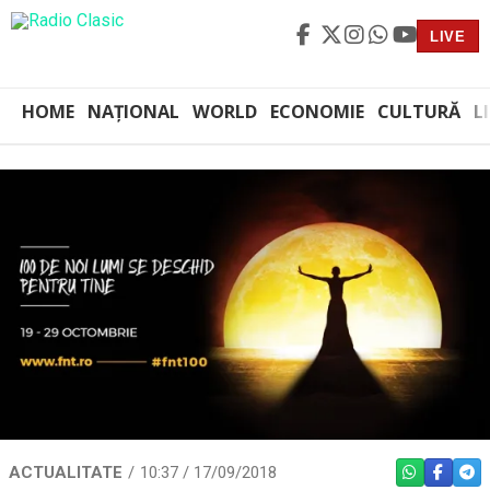
LIVE
HOME
NAȚIONAL
WORLD
ECONOMIE
CULTURĂ
L
ACTUALITATE
10:37 / 17/09/2018
WHATSAPP
FACEBO
TEL