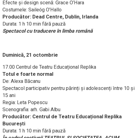
Efecte și design scenă: Grace O’Hara
Costumele: Saileóg O’Hallo
Producător: Dead Centre, Dublin, Irlanda
Durata: 1 h 10 min fără pauză
Spectacol cu traducere în limba română
Duminică, 21 octombrie
17.00 Centrul de Teatru Educațional Replika
Totul e foarte normal
De: Alexa Băcanu
Spectacol participativ pentru părinți și adolescenți între 10 și
15 ani
Regia: Leta Popescu
Scenografia: arh. Gabi Albu
Producător: Centrul de Teatru Educațional Replika
Bucureşti
Durata: 1 h 10 min fără pauză
În cadrul secțiunii TEATRUL ŞI SOCIETATEA. ACUM