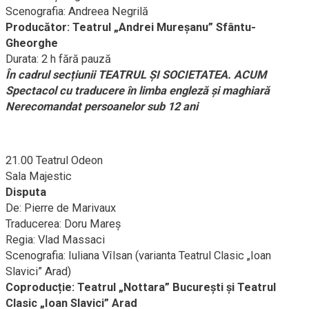
Scenografia: Andreea Negrilă
Producător: Teatrul „Andrei Mureșanu” Sfântu-
Gheorghe
Durata: 2 h fără pauză
În cadrul secțiunii TEATRUL ŞI SOCIETATEA. ACUM
Spectacol cu traducere în limba engleză și maghiară
Nerecomandat persoanelor sub 12 ani
21.00 Teatrul Odeon
Sala Majestic
Disputa
De: Pierre de Marivaux
Traducerea: Doru Mareș
Regia: Vlad Massaci
Scenografia: Iuliana Vîlsan (varianta Teatrul Clasic „Ioan
Slavici” Arad)
Coproducție: Teatrul „Nottara” București și Teatrul
Clasic „Ioan Slavici” Arad