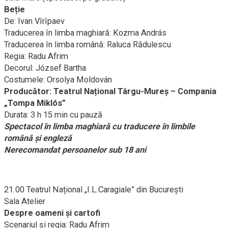
Beție
De: Ivan Vîrîpaev
Traducerea în limba maghiară: Kozma András
Traducerea în limba română: Raluca Rădulescu
Regia: Radu Afrim
Decorul: József Bartha
Costumele: Orsolya Moldován
Producător: Teatrul Național Târgu-Mureș
– Compania
„Tompa Miklós”
Durata: 3 h 15 min cu pauză
Spectacol în limba maghiară cu traducere în limbile
română și engleză
Nerecomandat persoanelor sub 18 ani
21.00 Teatrul Național „I.L.Caragiale” din București
Sala Atelier
Despre oameni și cartofi
Scenariul și regia: Radu Afrim