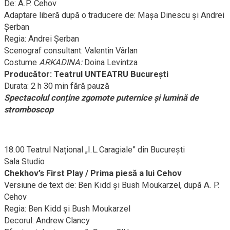
De: A.P. Cehov
Adaptare liberă după o traducere de: Mașa Dinescu și Andrei
Șerban
Regia: Andrei Șerban
Scenograf consultant: Valentin Vârlan
Costume
ARKADINA:
Doina Levintza
Producător: Teatrul UNTEATRU București
Durata: 2 h 30 min fără pauză
Spectacolul conține zgomote puternice și lumină de
stromboscop
18.00 Teatrul Național „I.L.Caragiale” din București
Sala Studio
Chekhov’s First Play / Prima piesă a lui Cehov
Versiune de text de: Ben Kidd și Bush Moukarzel, după A. P.
Cehov
Regia: Ben Kidd și Bush Moukarzel
Decorul: Andrew Clancy