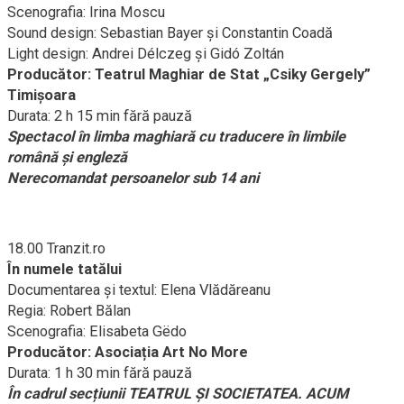
Scenografia: Irina Moscu
Sound design: Sebastian Bayer și Constantin Coadă
Light design: Andrei Délczeg și Gidó Zoltán
Producător: Teatrul Maghiar de Stat „Csiky Gergely”
Timișoara
Durata: 2 h 15 min fără pauză
Spectacol în limba maghiară cu traducere în limbile
română și engleză
Nerecomandat persoanelor sub 14 ani
18.00 Tranzit.ro
În numele tatălui
Documentarea şi textul: Elena Vlădăreanu
Regia: Robert Bălan
Scenografia: Elisabeta Gëdo
Producător: Asociația Art No More
Durata: 1 h 30 min fără pauză
În cadrul secțiunii TEATRUL ŞI SOCIETATEA. ACUM