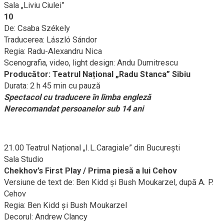
Sala „Liviu Ciulei”
10
De: Csaba Székely
Traducerea: László Sándor
Regia: Radu-Alexandru Nica
Scenografia, video, light design: Andu Dumitrescu
Producător: Teatrul Național „Radu Stanca” Sibiu
Durata: 2 h 45 min cu pauză
Spectacol cu traducere în limba engleză
Nerecomandat persoanelor sub 14 ani
21.00 Teatrul Național „I.L.Caragiale” din București
Sala Studio
Chekhov’s First Play / Prima piesă a lui Cehov
Versiune de text de: Ben Kidd și Bush Moukarzel, după A. P.
Cehov
Regia: Ben Kidd și Bush Moukarzel
Decorul: Andrew Clancy