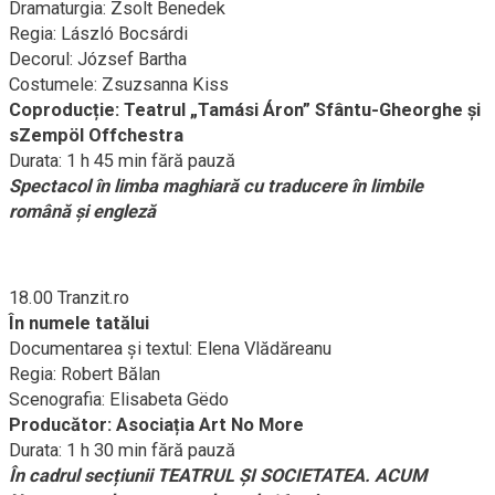
Dramaturgia: Zsolt Benedek
Regia: László Bocsárdi
Decorul: József Bartha
Costumele: Zsuzsanna Kiss
Coproducție: Teatrul „Tamási Áron” Sfântu-Gheorghe și
sZempöl Offchestra
Durata: 1 h 45 min fără pauză
Spectacol în limba maghiară cu traducere în limbile
română și engleză
18.00 Tranzit.ro
În numele tatălui
Documentarea şi textul: Elena Vlădăreanu
Regia: Robert Bălan
Scenografia: Elisabeta Gëdo
Producător: Asociația Art No More
Durata: 1 h 30 min fără pauză
În cadrul secțiunii TEATRUL ŞI SOCIETATEA. ACUM