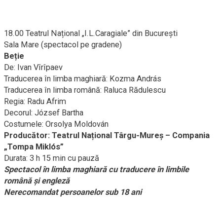
18.00 Teatrul Național „I.L.Caragiale” din București
Sala Mare (spectacol pe gradene)
Beție
De: Ivan Vîrîpaev
Traducerea în limba maghiară: Kozma András
Traducerea în limba română: Raluca Rădulescu
Regia: Radu Afrim
Decorul: József Bartha
Costumele: Orsolya Moldován
Producător: Teatrul Național Târgu-Mureș
– Compania
„Tompa Miklós”
Durata: 3 h 15 min cu pauză
Spectacol în limba maghiară cu traducere în limbile
română și engleză
Nerecomandat persoanelor sub 18 ani