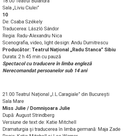
18.00 Teatrul Bulandra
Sala „Liviu Ciulei”
10
De: Csaba Székely
Traducerea: László Sándor
Regia: Radu-Alexandru Nica
Scenografia, video, light design: Andu Dumitrescu
Producător: Teatrul Național „Radu Stanca” Sibiu
Durata: 2 h 45 min cu pauză
Spectacol cu traducere în limba engleză
Nerecomandat persoanelor sub 14 ani
21.00 Teatrul Național „I.L.Caragiale” din București
Sala Mare
Miss Julie / Domnișoara Julie
După: August Strindberg
Versiune de text de: Katie Mitchell
Dramaturgia și traducerea în limba germană: Maja Zade