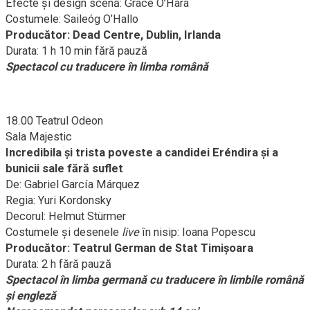
Efecte și design scenă: Grace O’Hara
Costumele: Saileóg O’Hallo
Producător: Dead Centre, Dublin, Irlanda
Durata: 1 h 10 min fără pauză
Spectacol cu traducere în limba română
18.00 Teatrul Odeon
Sala Majestic
Incredibila și trista poveste a candidei Eréndira și a
bunicii sale fără suflet
De: Gabriel García Márquez
Regia: Yuri Kordonsky
Decorul: Helmut Stürmer
Costumele și desenele
live
în nisip: Ioana Popescu
Producător: Teatrul German de Stat Timișoara
Durata: 2 h fără pauză
Spectacol în limba germană cu traducere în limbile română
și engleză