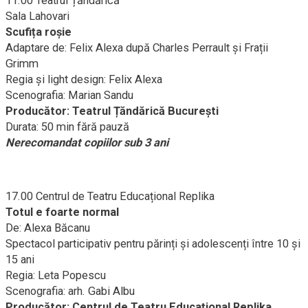
11.00 Teatrul Țăndărică
Sala Lahovari
Scufița roșie
Adaptare de: Felix Alexa după Charles Perrault și Frații
Grimm
Regia și light design: Felix Alexa
Scenografia: Marian Sandu
Producător: Teatrul Țăndărică București
Durata: 50 min fără pauză
Nerecomandat copiilor sub 3 ani
17.00 Centrul de Teatru Educațional Replika
Totul e foarte normal
De: Alexa Băcanu
Spectacol participativ pentru părinți și adolescenți între 10 și
15 ani
Regia: Leta Popescu
Scenografia: arh. Gabi Albu
Producător: Centrul de Teatru Educațional Replika