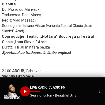
Disputa
De: Pierre de Marivaux
Traducerea: Doru Mareș
Regia: Vlad Massaci
Scenografia: Iuliana Vîlsan (varianta Teatrul Clasic „Ioan
Slavici” Arad)
Coproducție: Teatrul „Nottara” București și Teatrul
Clasic „Ioan Slavici” Arad
Durata: 1 h 30 min fără pauză
Spectacol cu traducere în limba engleză
21.00 ARCUB, Gabroveni
Slightly Off Stage
Un spectacol de dans de: Ana Maria Lucaciu și Nathan
Griswold (SUA)
LIVE RADIO CLASIC FM
↓
Coregrafia şi conceptul: Ana Maria Lucaciu, Nathan Griswold
Sean Kingston - Beautiful Girls
Sunetul şi muzica originală: Ana Maria Lucaciu, Nathan
Griswold, T.M. Rives