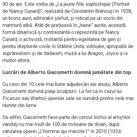
90 de ani. Este vorba de „La jeune fille sophistique (Portrait
de Nancy Cunard)”, realizată de Constantin Brâncuşi în 1928,
un bronz aurit, admirabil şlefuit, şi ridicat pe un soclu din
marmură albă. Atât de preţioasă în „haine” aurite, această
formă dinamică şi contrastantă o reprezintă pe Nancy
Cunard, o activistă, militantă pentru egalitatea de gen şi
pentru drepturile civile în Statele Unite, editoare, apropiată de
suprarealism şi de dadaism, muză a lui Aragon, Joyce şi a
multor altora.
Lucrări de Alberto Giacometti domină jumătate din top
Cu cinci din 10 cele mai bune adjudecări ale anului, Alberto
Giacometti domină piaţa sculpturii. La fel ca în cazul lui
Picasso sau Warhol, operele sale se numără printre cele mai
râvnite din lume.
De altfel, Giacometti face parte din cercul închis al artiştilor
vânduţi cu mai mult de 100 de milioane de dolari, după
vânzarea operei „L’homme qui marche I” în 2010 (103,6