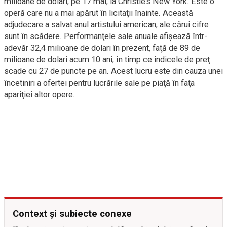
milioane de dolari, pe 17 mai, la Christie’s New York. Este o
operă care nu a mai apărut în licitaţii înainte. Această
adjudecare a salvat anul artistului american, ale cărui cifre
sunt în scădere. Performanţele sale anuale afişează într-
adevăr 32,4 milioane de dolari în prezent, faţă de 89 de
milioane de dolari acum 10 ani, în timp ce indicele de preţ
scade cu 27 de puncte pe an. Acest lucru este din cauza unei
încetiniri a ofertei pentru lucrările sale pe piaţă în faţa
apariţiei altor opere.
Context și subiecte conexe