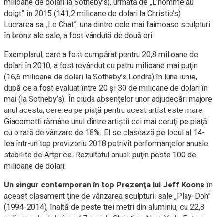
milioane de dolari la Sotheby’s), urmată de „L’homme au
doigt” în 2015 (141,2 milioane de dolari la Christie’s).
Lucrarea sa „Le Chat”, una dintre cele mai faimoase sculpturi
în bronz ale sale, a fost vândută de două ori.
Exemplarul, care a fost cumpărat pentru 20,8 milioane de
dolari în 2010, a fost revândut cu patru milioane mai puţin
(16,6 milioane de dolari la Sotheby’s Londra) în luna iunie,
după ce a fost evaluat între 20 şi 30 de milioane de dolari în
mai (la Sotheby’s). În ciuda absenţelor unor adjudecări majore
anul acesta, cererea pe piaţă pentru acest artist este mare:
Giacometti rămâne unul dintre artiştii cei mai ceruţi pe piaţă
cu o rată de vânzare de 18%. El se clasează pe locul al 14-
lea într-un top provizoriu 2018 potrivit performanţelor anuale
stabilite de Artprice. Rezultatul anual: puţin peste 100 de
milioane de dolari.
Un singur contemporan în top Prezenţa lui Jeff Koons
în
aceast clasament ţine de vânzarea sculpturii sale „Play-Doh”
(1994-2014), înaltă de peste trei metri din aluminiu, cu 22,8