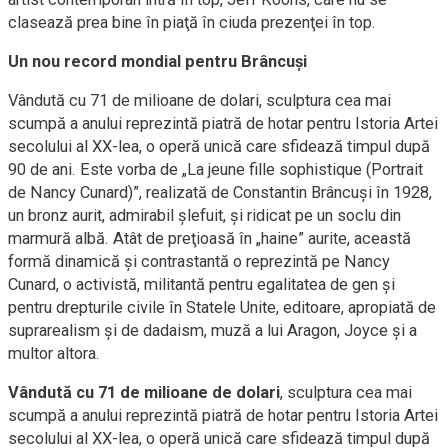
clasează prea bine în piaţă în ciuda prezenţei în top.
Un nou record mondial pentru Brâncuşi
Vândută cu 71 de milioane de dolari, sculptura cea mai
scumpă a anului reprezintă piatră de hotar pentru Istoria Artei
secolului al XX-lea, o operă unică care sfidează timpul după
90 de ani. Este vorba de „La jeune fille sophistique (Portrait
de Nancy Cunard)”, realizată de Constantin Brâncuşi în 1928,
un bronz aurit, admirabil şlefuit, şi ridicat pe un soclu din
marmură albă. Atât de preţioasă în „haine” aurite, această
formă dinamică şi contrastantă o reprezintă pe Nancy
Cunard, o activistă, militantă pentru egalitatea de gen şi
pentru drepturile civile în Statele Unite, editoare, apropiată de
suprarealism şi de dadaism, muză a lui Aragon, Joyce şi a
multor altora.
Vândută cu 71 de milioane de dolari
, sculptura cea mai
scumpă a anului reprezintă piatră de hotar pentru Istoria Artei
secolului al XX-lea, o operă unică care sfidează timpul după