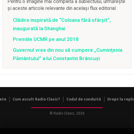
Pentru o imagine mai completă a subiectului, urmărește
și aceste articole relevante din același flux editorial.
Clădire inspirată de “Coloana fără sfârşit”,
inaugurată la Shanghai
Premiile UCMR pe anul 2018
Guvernul vrea din nou să cumpere „Cuminţenia
Pământului” a lui Constantin Brâncuşi
tate
Cum ascult Radio Clasic?
Codul de conduită
Drept la repli
© Radio Clasic, 2026