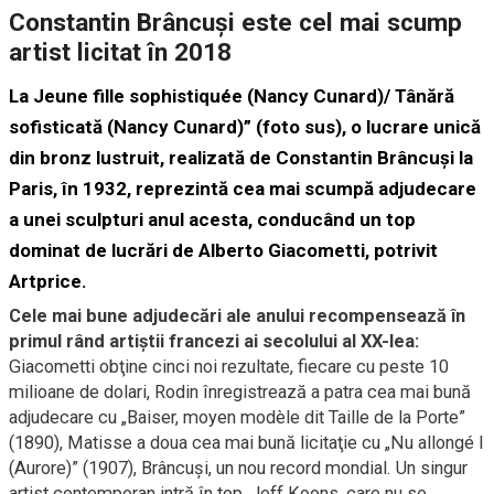
Constantin Brâncuşi este cel mai scump
artist licitat în 2018
La Jeune fille sophistiquée (Nancy Cunard)/ Tânără
sofisticată (Nancy Cunard)” (foto sus), o lucrare unică
din bronz lustruit, realizată de Constantin Brâncuşi la
Paris, în 1932, reprezintă cea mai scumpă adjudecare
a unei sculpturi anul acesta, conducând un top
dominat de lucrări de Alberto Giacometti, potrivit
Artprice.
Cele mai bune adjudecări ale anului recompensează în
primul rând artiştii francezi ai secolului al XX-lea:
Giacometti obţine cinci noi rezultate, fiecare cu peste 10
milioane de dolari, Rodin înregistrează a patra cea mai bună
adjudecare cu „Baiser, moyen modèle dit Taille de la Porte”
(1890), Matisse a doua cea mai bună licitaţie cu „Nu allongé I
(Aurore)” (1907), Brâncuşi, un nou record mondial. Un singur
artist contemporan intră în top, Jeff Koons, care nu se