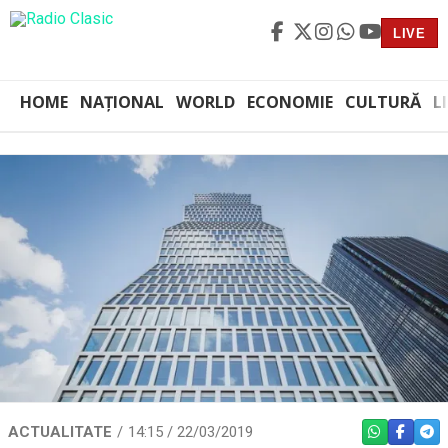
LIVE
HOME
NAȚIONAL
WORLD
ECONOMIE
CULTURĂ
L
ACTUALITATE
14:15 / 22/03/2019
WHATSAPP
FACEBO
TEL