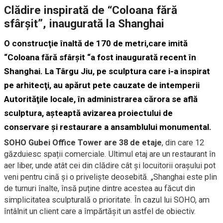
Clădire inspirată de “Coloana fără
sfârşit”, inaugurată la Shanghai
O construcţie înaltă de 170 de metri,care imită
“Coloana fără sfârşit “a fost inaugurată recent în
Shanghai. La Târgu Jiu, pe sculptura care i-a inspirat
pe arhitecţi, au apărut pete cauzate de intemperii
Autorităţile locale, în administrarea cărora se află
sculptura, aşteaptă avizarea proiectului de
conservare şi restaurare a ansamblului monumental.
SOHO Gubei Office Tower are 38 de etaje
, din care 12
găzduiesc spații comerciale. Ultimul etaj are un restaurant în
aer liber, unde atât cei din clădire cât și locuitorii orașului pot
veni pentru cină și o priveliște deosebită. „Shanghai este plin
de turnuri înalte, însă puține dintre acestea au făcut din
simplicitatea sculpturală o prioritate. În cazul lui SOHO, am
întâlnit un client care a împărtășit un astfel de obiectiv.