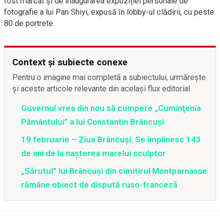
fost marcat și de inaugurarea expoziției personale de
fotografie a lui Pan Shiyi, expusă în lobby-ul clădirii, cu peste
80 de portrete.
Context și subiecte conexe
Pentru o imagine mai completă a subiectului, urmărește
și aceste articole relevante din același flux editorial.
Guvernul vrea din nou să cumpere „Cuminţenia
Pământului” a lui Constantin Brâncuşi
19 februarie – Ziua Brâncuşi. Se împlinesc 143
de ani de la naşterea marelui sculptor
„Sărutul” lui Brâncuși din cimitirul Montparnasse
rămâne obiect de dispută ruso-franceză