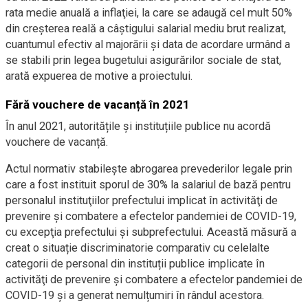
rata medie anuală a inflaţiei, la care se adaugă cel mult 50%
din creşterea reală a câştigului salarial mediu brut realizat,
cuantumul efectiv al majorării și data de acordare urmând a
se stabili prin legea bugetului asigurărilor sociale de stat,
arată expuerea de motive a proiectului.
Fără vouchere de vacanță în 2021
În anul 2021, autoritățile și instituțiile publice nu acordă
vouchere de vacanță.
Actul normativ stabilește abrogarea prevederilor legale prin
care a fost instituit sporul de 30% la salariul de bază pentru
personalul instituţiilor prefectului implicat în activităţi de
prevenire şi combatere a efectelor pandemiei de COVID-19,
cu excepţia prefectului şi subprefectului. Această măsură a
creat o situație discriminatorie comparativ cu celelalte
categorii de personal din instituții publice implicate în
activităţi de prevenire şi combatere a efectelor pandemiei de
COVID-19 și a generat nemulțumiri în rândul acestora.