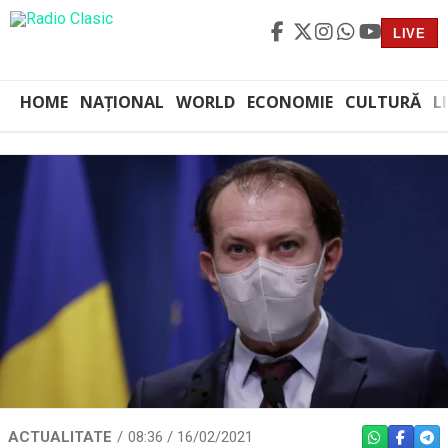
LIVE
HOME
NAȚIONAL
WORLD
ECONOMIE
CULTURĂ
L
ACTUALITATE
08:36 / 16/02/2021
WHATSAPP
FACEBO
TEL