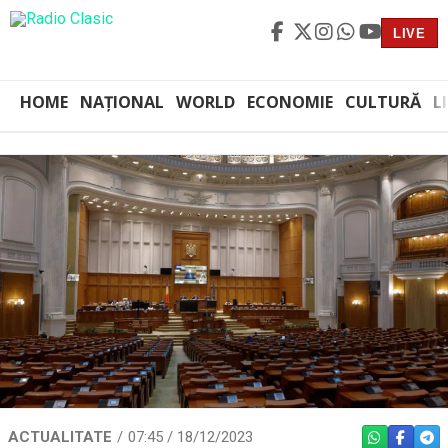
LIVE
HOME
NAȚIONAL
WORLD
ECONOMIE
CULTURĂ
L
ACTUALITATE
07:45 / 18/12/2023
WHATSAPP
FACEBO
TEL