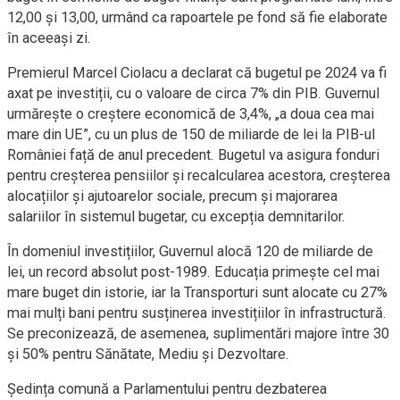
12,00 și 13,00, urmând ca rapoartele pe fond să fie elaborate
în aceeași zi.
Premierul Marcel Ciolacu a declarat că bugetul pe 2024 va fi
axat pe investiții, cu o valoare de circa 7% din PIB. Guvernul
urmărește o creștere economică de 3,4%, „a doua cea mai
mare din UE”, cu un plus de 150 de miliarde de lei la PIB-ul
României față de anul precedent. Bugetul va asigura fonduri
pentru creșterea pensiilor și recalcularea acestora, creșterea
alocațiilor și ajutoarelor sociale, precum și majorarea
salariilor în sistemul bugetar, cu excepția demnitarilor.
În domeniul investițiilor, Guvernul alocă 120 de miliarde de
lei, un record absolut post-1989. Educația primește cel mai
mare buget din istorie, iar la Transporturi sunt alocate cu 27%
mai mulți bani pentru susținerea investițiilor în infrastructură.
Se preconizează, de asemenea, suplimentări majore între 30
și 50% pentru Sănătate, Mediu și Dezvoltare.
Ședința comună a Parlamentului pentru dezbaterea