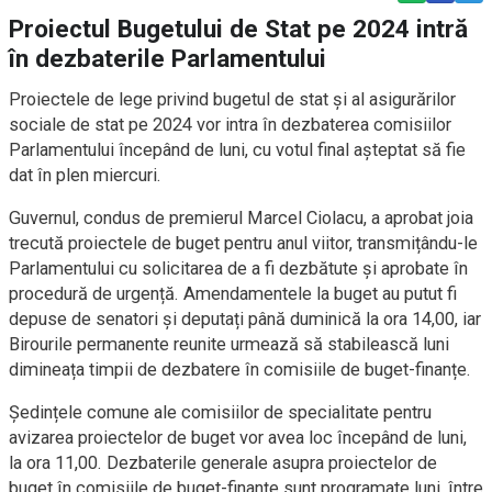
Proiectul Bugetului de Stat pe 2024 intră
în dezbaterile Parlamentului
Proiectele de lege privind bugetul de stat și al asigurărilor
sociale de stat pe 2024 vor intra în dezbaterea comisiilor
Parlamentului începând de luni, cu votul final așteptat să fie
dat în plen miercuri.
Guvernul, condus de premierul Marcel Ciolacu, a aprobat joia
trecută proiectele de buget pentru anul viitor, transmițându-le
Parlamentului cu solicitarea de a fi dezbătute și aprobate în
procedură de urgență. Amendamentele la buget au putut fi
depuse de senatori și deputați până duminică la ora 14,00, iar
Birourile permanente reunite urmează să stabilească luni
dimineața timpii de dezbatere în comisiile de buget-finanțe.
Ședințele comune ale comisiilor de specialitate pentru
avizarea proiectelor de buget vor avea loc începând de luni,
la ora 11,00. Dezbaterile generale asupra proiectelor de
buget în comisiile de buget-finanțe sunt programate luni, între